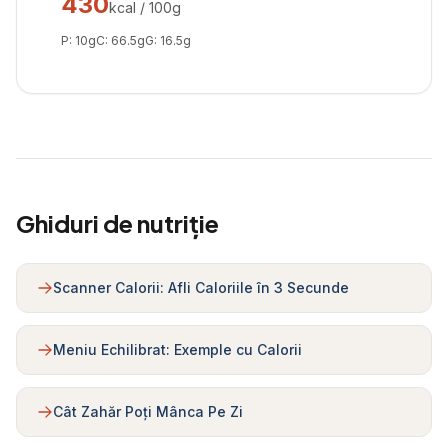
430
kcal / 100g
P:
10
g
C:
66.5
g
G:
16.5
g
Ghiduri de nutriție
Scanner Calorii: Afli Caloriile în 3 Secunde
Meniu Echilibrat: Exemple cu Calorii
Cât Zahăr Poți Mânca Pe Zi