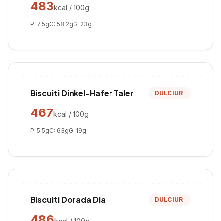
483
kcal / 100g
P:
7.5
g
C:
58.2
g
G:
23
g
Biscuiti Dinkel-Hafer Taler
DULCIURI
467
kcal / 100g
P:
5.5
g
C:
63
g
G:
19
g
Biscuiti Dorada Dia
DULCIURI
486
kcal / 100g