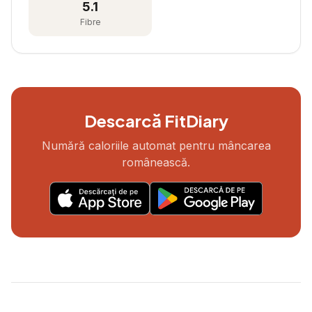
5.1
Fibre
Descarcă FitDiary
Numără caloriile automat pentru mâncarea
românească.