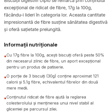
Biscuiții digestivi Ulpio se remarcă prin conținutul
excepțional de ridicat de fibre, 17g la 100g,
făcându-i lideri în categoria lor. Aceasta cantitate
impresionantă de fibre susține sănătatea digestivă
și oferă sațietate prelungită.
Informații nutriționale
Cu 17g fibre la 100g, acești biscuiți oferă peste 50%
●
din necesarul zilnic de fibre, un aport excepțional
pentru un produs de patiserie.
O porție de 3 biscuiți (30g) conține aproximat 121
●
calorii și 5.1g fibre, echivalentul fibrelor din două
mere medii.
Conținutul ridicat de fibre ajută la reglarea
●
colesterolului și menținerea unui nivel stabil al
glicemiei pe parcursul zilei.