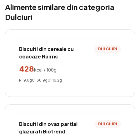
Alimente similare din categoria
Dulciuri
Biscuiti din cereale cu
DULCIURI
coacaze Nairns
428
kcal / 100g
P:
9.6
g
C:
60.9
g
G:
16.2
g
Biscuiti din ovaz partial
DULCIURI
glazurati Biotrend