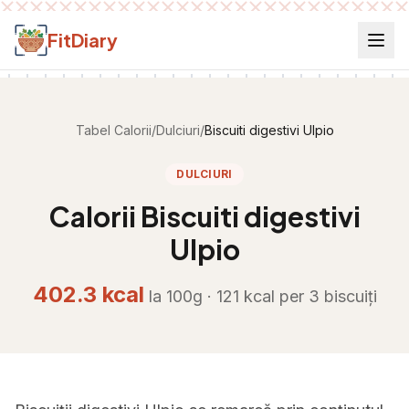
Salt la conținut
FitDiary
Tabel Calorii
/
Dulciuri
/
Biscuiti digestivi Ulpio
DULCIURI
Calorii
Biscuiti digestivi
Ulpio
402.3
kcal
la 100g ·
121
kcal per
3 biscuiți