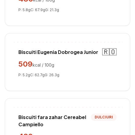
P:
5.8
g
C:
67.9
g
G:
21.3
g
🇷🇴
Biscuiti Eugenia Dobrogea Junior
509
kcal / 100g
P:
5.2
g
C:
62.7
g
G:
26.3
g
Biscuiti fara zahar Cereabel
DULCIURI
Campiello