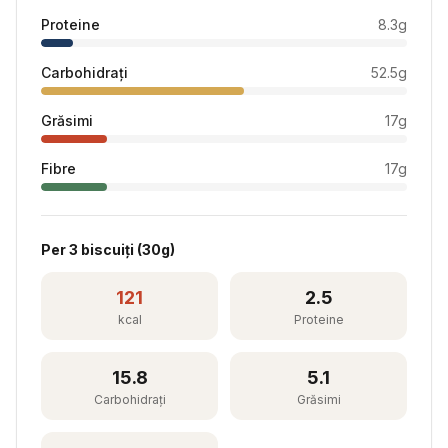
Proteine
8.3
g
Carbohidrați
52.5
g
Grăsimi
17
g
Fibre
17
g
Per
3 biscuiți
(
30
g)
121
2.5
kcal
Proteine
15.8
5.1
Carbohidrați
Grăsimi