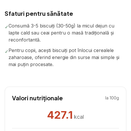
Sfaturi pentru sănătate
Consumă 3-5 biscuiți (30-50g) la micul dejun cu
✓
lapte cald sau ceai pentru o masă tradițională și
reconfortantă.
Pentru copii, acești biscuiți pot înlocui cerealele
✓
zaharoase, oferind energie din surse mai simple și
mai puțin procesate.
Valori nutriționale
la 100g
427.1
kcal