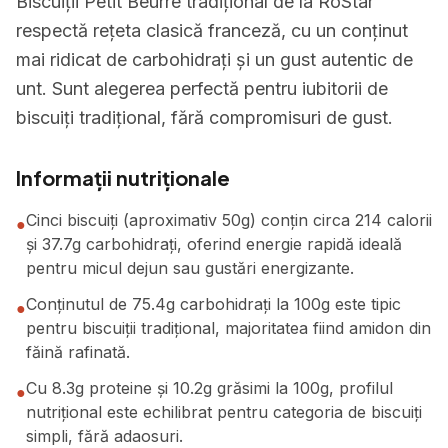
Biscuiții Petit Beurre tradițional de la RoStar
respectă rețeta clasică franceză, cu un conținut
mai ridicat de carbohidrați și un gust autentic de
unt. Sunt alegerea perfectă pentru iubitorii de
biscuiți tradițional, fără compromisuri de gust.
Informații nutriționale
Cinci biscuiți (aproximativ 50g) conțin circa 214 calorii
●
și 37.7g carbohidrați, oferind energie rapidă ideală
pentru micul dejun sau gustări energizante.
Conținutul de 75.4g carbohidrați la 100g este tipic
●
pentru biscuiții tradițional, majoritatea fiind amidon din
făină rafinată.
Cu 8.3g proteine și 10.2g grăsimi la 100g, profilul
●
nutrițional este echilibrat pentru categoria de biscuiți
simpli, fără adaosuri.