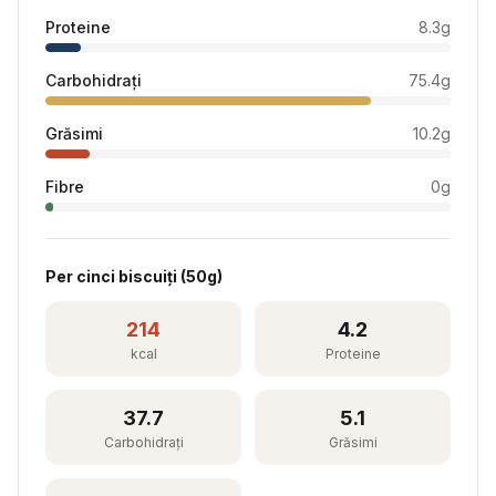
Proteine
8.3
g
Carbohidrați
75.4
g
Grăsimi
10.2
g
Fibre
0
g
Per
cinci biscuiți
(
50
g)
214
4.2
kcal
Proteine
37.7
5.1
Carbohidrați
Grăsimi