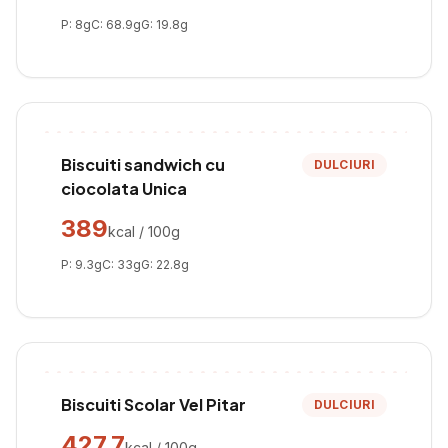
P:
8
g
C:
68.9
g
G:
19.8
g
Biscuiti sandwich cu
DULCIURI
ciocolata Unica
389
kcal / 100g
P:
9.3
g
C:
33
g
G:
22.8
g
Biscuiti Scolar Vel Pitar
DULCIURI
427.7
kcal / 100g