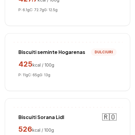
P:
6.1
g
C:
72.7
g
G:
12.5
g
Biscuiti seminte Hogarenas
DULCIURI
425
kcal / 100g
P:
11
g
C:
65
g
G:
13
g
🇷🇴
Biscuiti Sorana Lidl
526
kcal / 100g