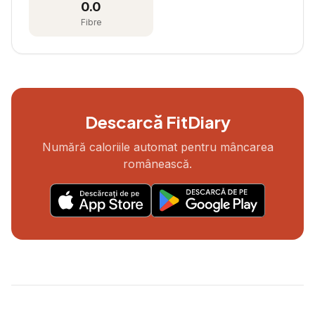
0.0
Fibre
Descarcă FitDiary
Numără caloriile automat pentru mâncarea
românească.