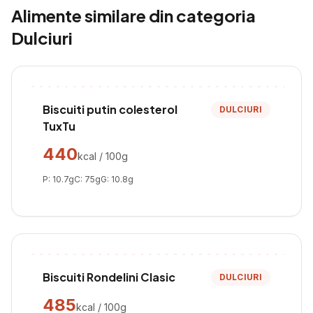
Alimente similare din categoria
Dulciuri
Biscuiti putin colesterol
DULCIURI
TuxTu
440
kcal / 100g
P:
10.7
g
C:
75
g
G:
10.8
g
Biscuiti Rondelini Clasic
DULCIURI
485
kcal / 100g