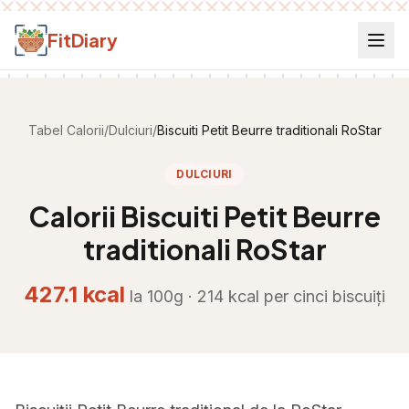
Salt la conținut
FitDiary
Tabel Calorii
/
Dulciuri
/
Biscuiti Petit Beurre traditionali RoStar
DULCIURI
Calorii
Biscuiti Petit Beurre
traditionali RoStar
427.1
kcal
la 100g ·
214
kcal per
cinci biscuiți