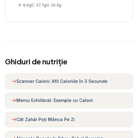
P:
6.6
g
C:
37.7
g
G:
29.4
g
Ghiduri de nutriție
Scanner Calorii: Afli Caloriile în 3 Secunde
Meniu Echilibrat: Exemple cu Calorii
Cât Zahăr Poți Mânca Pe Zi