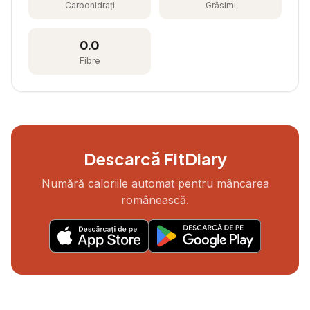
Carbohidrați
Grăsimi
0.0
Fibre
Descarcă FitDiary
Numără caloriile automat pentru mâncarea
românească.