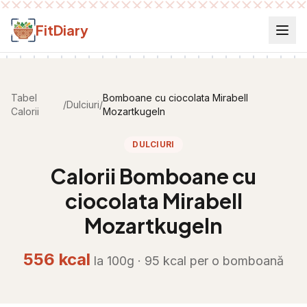
Salt la conținut
FitDiary
Tabel
Bomboane cu ciocolata Mirabell
/
Dulciuri
/
Calorii
Mozartkugeln
DULCIURI
Calorii
Bomboane cu
ciocolata Mirabell
Mozartkugeln
556
kcal
la 100g ·
95
kcal per
o bomboană