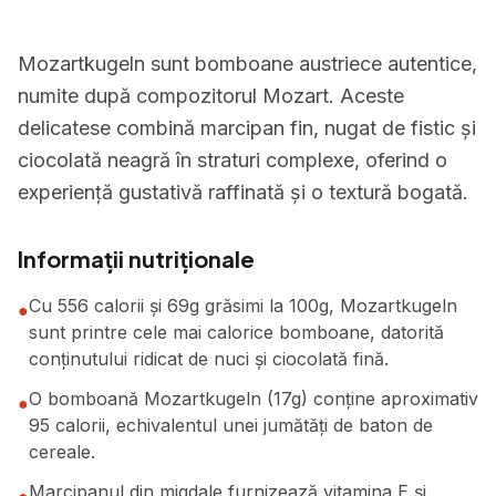
Mozartkugeln sunt bomboane austriece autentice,
numite după compozitorul Mozart. Aceste
delicatese combină marcipan fin, nugat de fistic și
ciocolată neagră în straturi complexe, oferind o
experiență gustativă raffinată și o textură bogată.
Informații nutriționale
Cu 556 calorii și 69g grăsimi la 100g, Mozartkugeln
●
sunt printre cele mai calorice bomboane, datorită
conținutului ridicat de nuci și ciocolată fină.
O bomboană Mozartkugeln (17g) conține aproximativ
●
95 calorii, echivalentul unei jumătăți de baton de
cereale.
Marcipanul din migdale furnizează vitamina E și