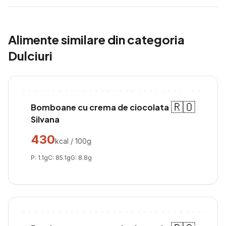
Alimente similare din categoria
Dulciuri
🇷🇴
Bomboane cu crema de ciocolata
Silvana
430
kcal / 100g
P:
1.1
g
C:
85.1
g
G:
8.8
g