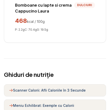
Bomboane cu lapte si crema
DULCIURI
Cappucino Laura
468
kcal / 100g
P:
2.2
g
C:
70.4
g
G:
19.5
g
Ghiduri de nutriție
Scanner Calorii: Afli Caloriile în 3 Secunde
Meniu Echilibrat: Exemple cu Calorii