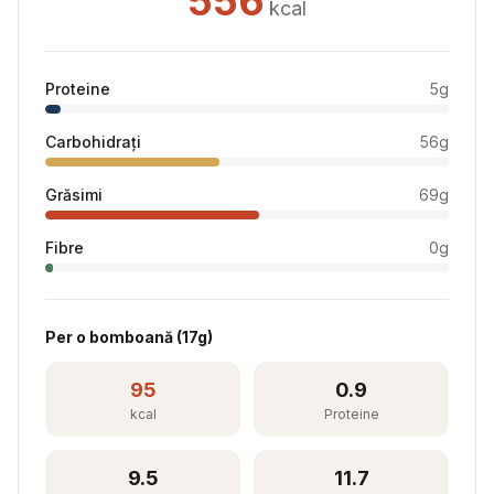
556
kcal
Proteine
5
g
Carbohidrați
56
g
Grăsimi
69
g
Fibre
0
g
Per
o bomboană
(
17
g)
95
0.9
kcal
Proteine
9.5
11.7