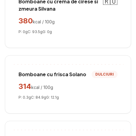
🇷🇴
Bomboane cu crema de cirese si
zmeura Silvana
380
kcal / 100g
P:
0
g
C:
93.5
g
G:
0
g
Bomboane cu frisca Solano
DULCIURI
314
kcal / 100g
P:
0.3
g
C:
84.9
g
G:
12.1
g