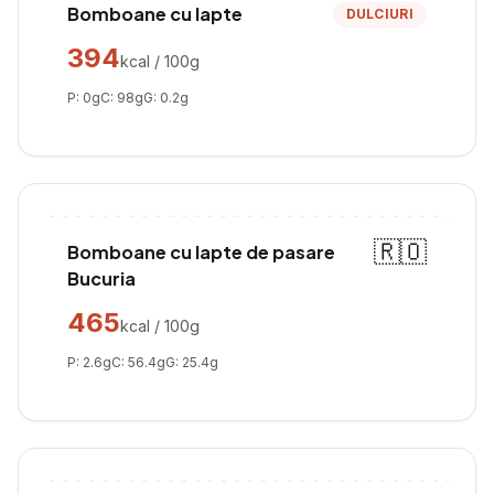
Bomboane cu lapte
DULCIURI
394
kcal / 100g
P:
0
g
C:
98
g
G:
0.2
g
🇷🇴
Bomboane cu lapte de pasare
Bucuria
465
kcal / 100g
P:
2.6
g
C:
56.4
g
G:
25.4
g