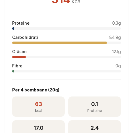
kcal
Proteine
0.3
g
Carbohidrați
84.9
g
Grăsimi
12.1
g
Fibre
0
g
Per
4 bomboane
(
20
g)
63
0.1
kcal
Proteine
17.0
2.4