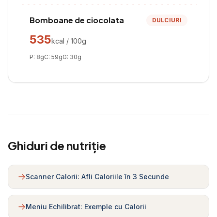
Bomboane de ciocolata
DULCIURI
535
kcal / 100g
P:
8
g
C:
59
g
G:
30
g
Ghiduri de nutriție
Scanner Calorii: Afli Caloriile în 3 Secunde
Meniu Echilibrat: Exemple cu Calorii