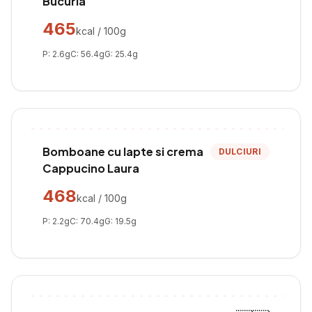
Bucuria
465
kcal / 100g
P:
2.6
g
C:
56.4
g
G:
25.4
g
Bomboane cu lapte si crema
DULCIURI
Cappucino Laura
468
kcal / 100g
P:
2.2
g
C:
70.4
g
G:
19.5
g