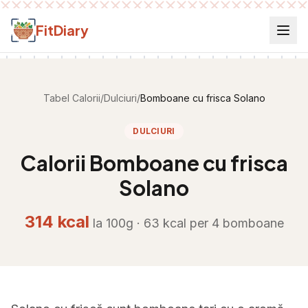
Salt la conținut
FitDiary
Tabel Calorii
/
Dulciuri
/
Bomboane cu frisca Solano
DULCIURI
Calorii
Bomboane cu frisca
Solano
314
kcal
la 100g ·
63
kcal per
4 bomboane