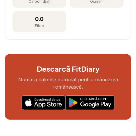
Carbohidrați
Grăsimi
0.0
Fibre
Descarcă FitDiary
Numără caloriile automat pentru mâncarea
românească.