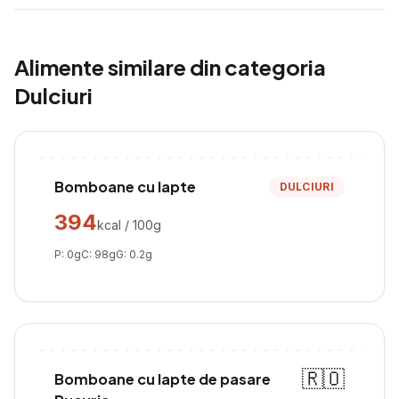
Alimente similare din categoria
Dulciuri
Bomboane cu lapte
DULCIURI
394
kcal / 100g
P:
0
g
C:
98
g
G:
0.2
g
🇷🇴
Bomboane cu lapte de pasare