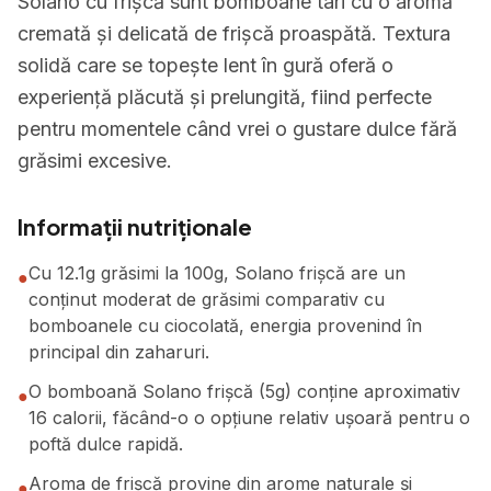
Solano cu frișcă sunt bomboane tari cu o aromă
cremată și delicată de frișcă proaspătă. Textura
solidă care se topește lent în gură oferă o
experiență plăcută și prelungită, fiind perfecte
pentru momentele când vrei o gustare dulce fără
grăsimi excesive.
Informații nutriționale
Cu 12.1g grăsimi la 100g, Solano frișcă are un
●
conținut moderat de grăsimi comparativ cu
bomboanele cu ciocolată, energia provenind în
principal din zaharuri.
O bomboană Solano frișcă (5g) conține aproximativ
●
16 calorii, făcând-o o opțiune relativ ușoară pentru o
poftă dulce rapidă.
Aroma de frișcă provine din arome naturale și
●