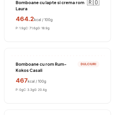
🇷🇴
Bomboane cu lapte si crema rom
Laura
464.2
kcal / 100g
P:
1.9
g
C:
71.6
g
G:
18.9
g
Bomboane cu rom Rum-
DULCIURI
Kokos Casali
467
kcal / 100g
P:
0
g
C:
3.3
g
G:
20.4
g