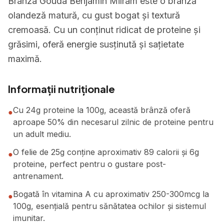
Brânza Gouda Benjamin Milram este o brânză
olandeză matură, cu gust bogat și textură
cremoasă. Cu un conținut ridicat de proteine și
grăsimi, oferă energie susținută și sațietate
maximă.
Informații nutriționale
Cu 24g proteine la 100g, această brânză oferă
●
aproape 50% din necesarul zilnic de proteine pentru
un adult mediu.
O felie de 25g conține aproximativ 89 calorii și 6g
●
proteine, perfect pentru o gustare post-
antrenament.
Bogată în vitamina A cu aproximativ 250-300mcg la
●
100g, esențială pentru sănătatea ochilor și sistemul
imunitar.