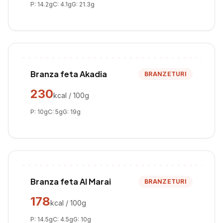
P:
14.2
g
C:
4.1
g
G:
21.3
g
Branza feta Akadia
BRANZETURI
230
kcal / 100g
P:
10
g
C:
5
g
G:
19
g
Branza feta Al Marai
BRANZETURI
178
kcal / 100g
P:
14.5
g
C:
4.5
g
G:
10
g