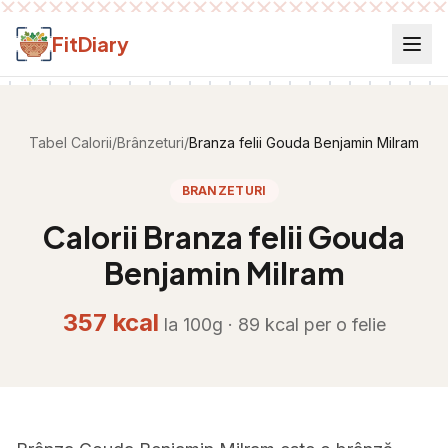
Salt la conținut
FitDiary
Tabel Calorii
/
Brânzeturi
/
Branza felii Gouda Benjamin Milram
BRANZETURI
Calorii
Branza felii Gouda
Benjamin Milram
357
kcal
la 100g ·
89
kcal per
o felie