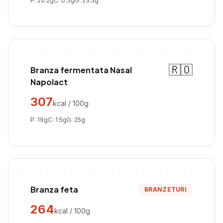
P:
20.2
g
C:
0.3
g
G:
23.5
g
🇷🇴
Branza fermentata Nasal
Napolact
307
kcal / 100g
P:
19
g
C:
1.5
g
G:
25
g
Branza feta
BRANZETURI
264
kcal / 100g