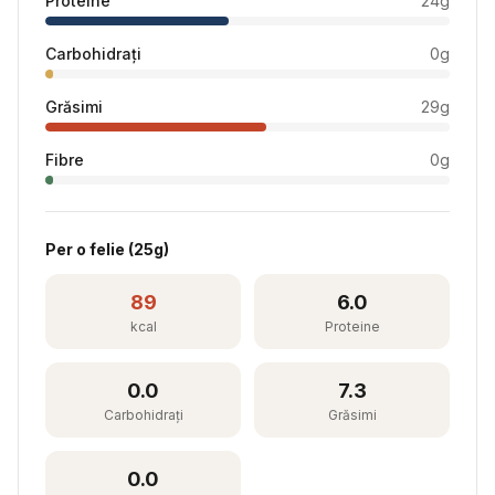
Proteine
24
g
Carbohidrați
0
g
Grăsimi
29
g
Fibre
0
g
Per
o felie
(
25
g)
89
6.0
kcal
Proteine
0.0
7.3
Carbohidrați
Grăsimi
0.0