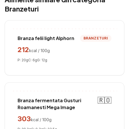
Branzeturi
Branza felii light Alphorn
BRANZETURI
212
kcal / 100g
P:
20
g
C:
6
g
G:
12
g
🇷🇴
Branza fermentata Gusturi
Roamanesti Mega Image
303
kcal / 100g