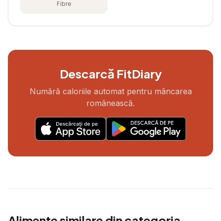
Fibre
Descarcă FitDiary
Numără caloriile automat pentru mâncarea
românească.
Alimente similare din categoria