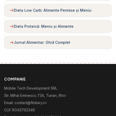
Dieta Low Carb: Alimente Permise și Meniu
Dieta Proteică: Meniu și Alimente
Jurnal Alimentar: Ghid Complet
COMPANIE
Mobile Tech Development SRL
Str. Mihai Eminescu 73A, Tunari, Ilfov
Email: contact@fitdiary.ro
CUI: RO43792346