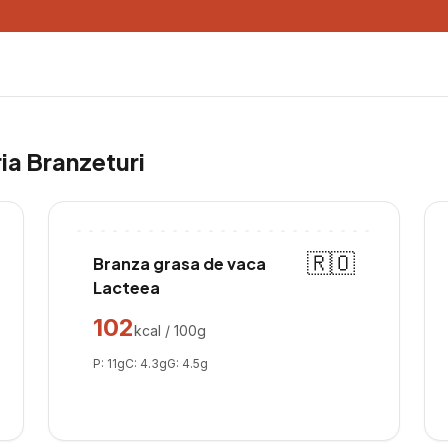
ria
Branzeturi
🇷🇴
Branza grasa de vaca
Lacteea
102
kcal / 100g
P:
11
g
C:
4.3
g
G:
4.5
g