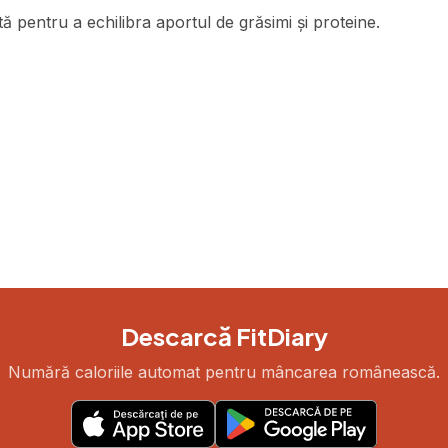
 pentru a echilibra aportul de grăsimi și proteine.
Descarcă FitDiary
Numără caloriile automat pentru mâncarea românească.