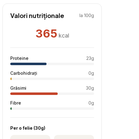
Valori nutriționale
la 100g
365
kcal
Proteine
23
g
Carbohidrați
0
g
Grăsimi
30
g
Fibre
0
g
Per
o felie
(
30
g)