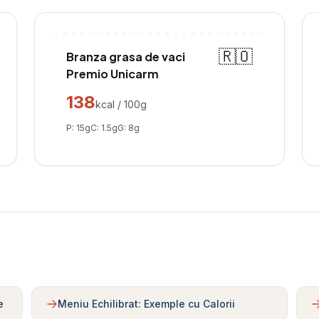
🇷🇴
Branza grasa de vaci
Premio Unicarm
138
kcal / 100g
P:
15
g
C:
1.5
g
G:
8
g
e
Meniu Echilibrat: Exemple cu Calorii