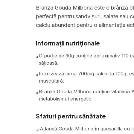
Branza Gouda Milbona este o brânză ol
perfectă pentru sandvișuri, salate sau c
calciu abundent pentru o alimentație ech
Informații nutriționale
O porție de 30g conține aproximativ 110 cal
●
sățioasă.
Furnizează circa 700mg calciu la 100g, ese
●
musculară.
Branza Gouda Milbona conține vitamina A și
●
metabolismul energetic.
Sfaturi pentru sănătate
Adaugă Gouda Milbona în quesadilla cu le
✓