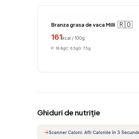
🇷🇴
Branza grasa de vaca Milli
161
kcal / 100g
P:
16.8
g
C:
6.5
g
G:
7.5
g
Ghiduri de nutriție
Scanner Calorii: Afli Caloriile în 3 Secund