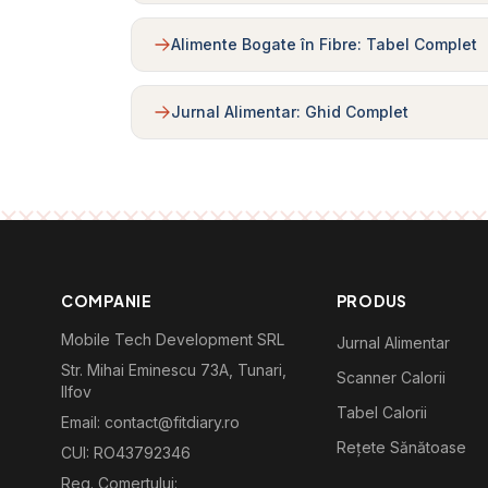
Alimente Bogate în Fibre: Tabel Complet
Jurnal Alimentar: Ghid Complet
COMPANIE
PRODUS
Mobile Tech Development SRL
Jurnal Alimentar
Str. Mihai Eminescu 73A, Tunari,
Scanner Calorii
Ilfov
Tabel Calorii
Email: contact@fitdiary.ro
Rețete Sănătoase
CUI: RO43792346
Reg. Comertului: