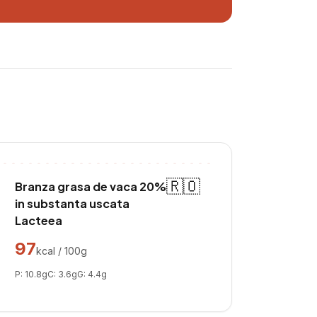
🇷🇴
Branza grasa de vaca 20%
in substanta uscata
Lacteea
97
kcal / 100g
P:
10.8
g
C:
3.6
g
G:
4.4
g