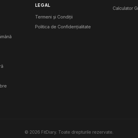
LEGAL
Calculator G
Termeni și Condiții
Politica de Confidențialitate
tămână
ră
ibre
©
2026
FitDiary. Toate drepturile rezervate.