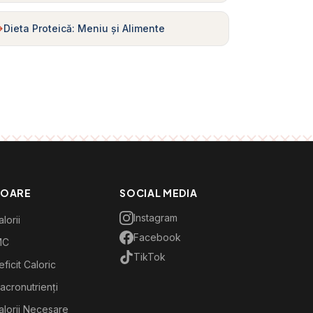
Dieta Proteică: Meniu și Alimente
TOARE
SOCIAL MEDIA
Instagram
lorii
Facebook
MC
TikTok
ficit Caloric
acronutrienți
alorii Necesare