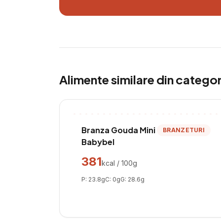
Alimente similare din catego
Branza Gouda Mini
BRANZETURI
Babybel
381
kcal / 100g
P:
23.8
g
C:
0
g
G:
28.6
g