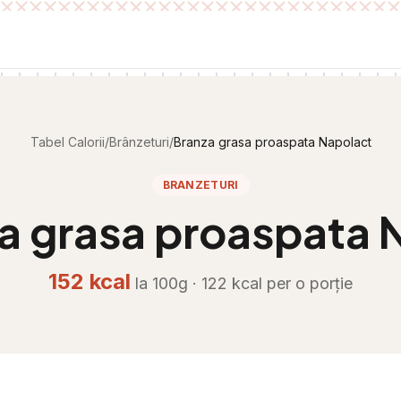
Tabel Calorii
/
Brânzeturi
/
Branza grasa proaspata Napolact
BRANZETURI
a grasa proaspata 
152
kcal
la 100g ·
122
kcal per
o porție