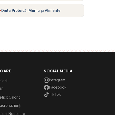
Dieta Proteică: Meniu și Alimente
TOARE
SOCIAL MEDIA
Instagram
lorii
Facebook
MC
TikTok
ficit Caloric
acronutrienți
alorii Necesare