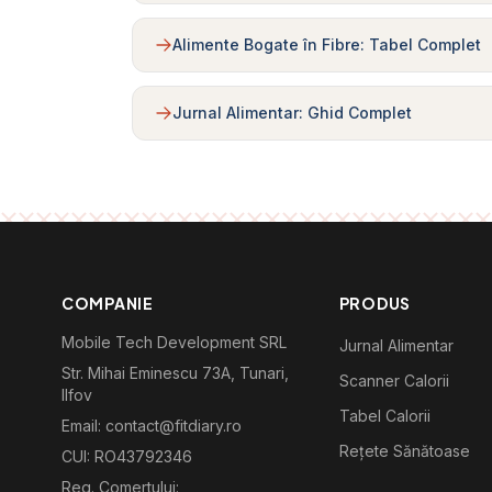
Alimente Bogate în Fibre: Tabel Complet
Jurnal Alimentar: Ghid Complet
COMPANIE
PRODUS
Mobile Tech Development SRL
Jurnal Alimentar
Str. Mihai Eminescu 73A, Tunari,
Scanner Calorii
Ilfov
Tabel Calorii
Email: contact@fitdiary.ro
Rețete Sănătoase
CUI: RO43792346
Reg. Comertului: