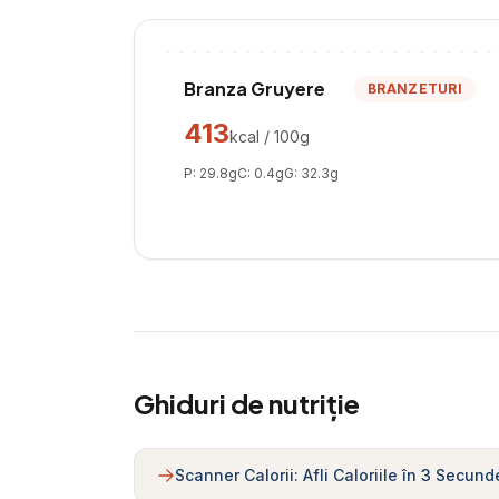
Branza Gruyere
BRANZETURI
413
kcal / 100g
P:
29.8
g
C:
0.4
g
G:
32.3
g
Ghiduri de nutriție
Scanner Calorii: Afli Caloriile în 3 Secund