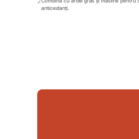
Combină cu ardei gras și măsline pentru o
✓
antioxidanți.