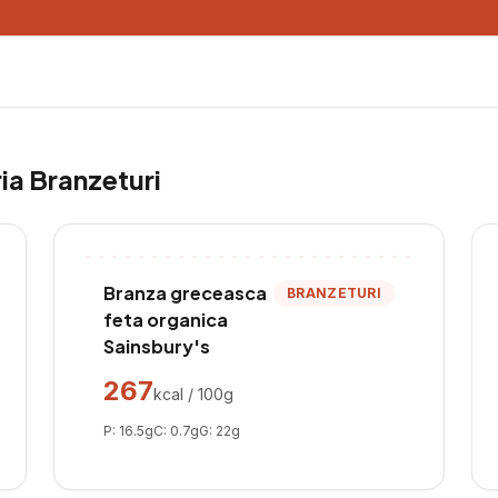
ria
Branzeturi
Branza greceasca
BRANZETURI
feta organica
Sainsbury's
267
kcal / 100g
P:
16.5
g
C:
0.7
g
G:
22
g