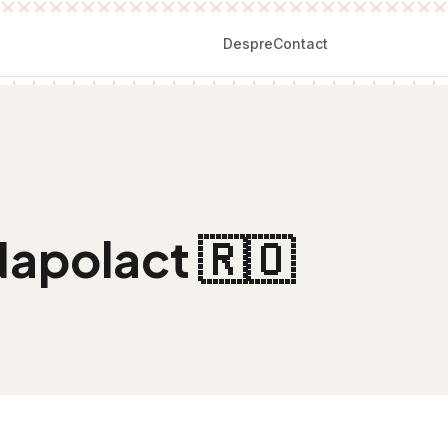
Despre
Contact
Napolact
🇷🇴