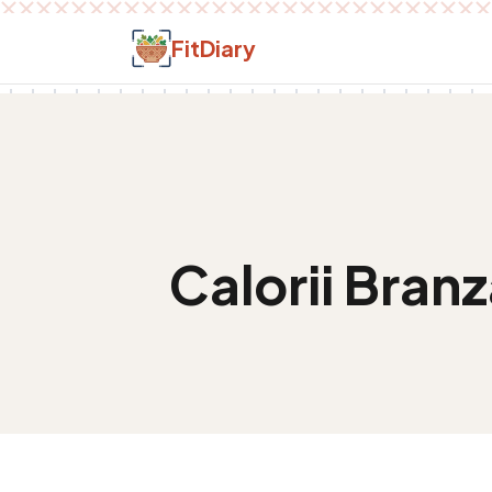
Salt la conținut
FitDiary
Calorii
Branz