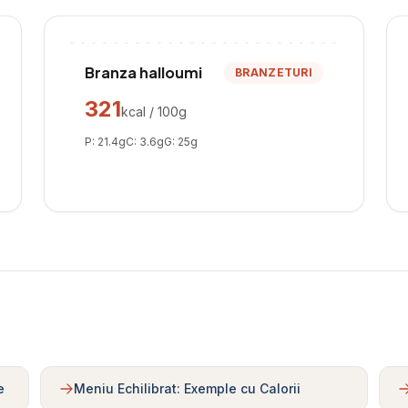
Branza halloumi
BRANZETURI
321
kcal / 100g
P:
21.4
g
C:
3.6
g
G:
25
g
e
Meniu Echilibrat: Exemple cu Calorii