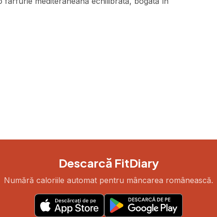
 farfurie mediteraneană echilibrată, bogată în
Descarcă FitDiary
Numără caloriile automat pentru mâncarea românească.