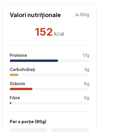
Valori nutriționale
la 100g
152
kcal
Proteine
17
g
Carbohidrați
3
g
Grăsimi
8
g
Fibre
0
g
Per
o porție
(
80
g)