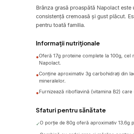
Brânza grasă proaspătă Napolact este u
consistență cremoasă și gust plăcut. Est
pentru toată familia.
Informații nutriționale
Oferă 17g proteine complete la 100g, cel 
●
Napolact.
Conține aproximativ 3g carbohidrați din la
●
mineralelor.
Furnizează riboflavină (vitamina B2) care c
●
Sfaturi pentru sănătate
O porție de 80g oferă aproximativ 13.6g pr
✓