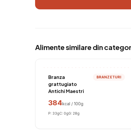
Alimente similare din catego
Branza
BRANZETURI
grattugiato
Antichi Maestri
384
kcal / 100g
P:
33
g
C:
0
g
G:
28
g