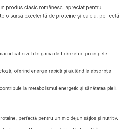
n produs clasic românesc, apreciat pentru
e o sursă excelentă de proteine și calciu, perfectă
mai ridicat nivel din gama de brânzeturi proaspete
ctoză, oferind energie rapidă și ajutând la absorbția
ontribuie la metabolismul energetic și sănătatea pielii.
oteine, perfectă pentru un mic dejun sățios și nutritiv.