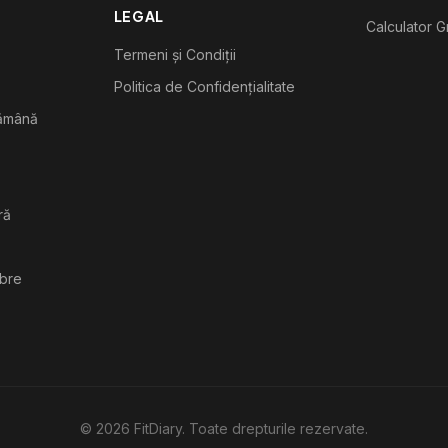
LEGAL
Calculator G
Termeni și Condiții
Politica de Confidențialitate
tămână
ră
ibre
©
2026
FitDiary. Toate drepturile rezervate.