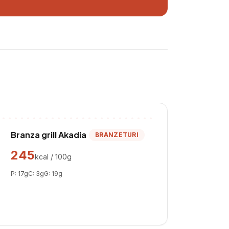
Branza grill Akadia
BRANZETURI
245
kcal / 100g
P:
17
g
C:
3
g
G:
19
g