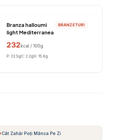
Branza halloumi
BRANZETURI
light Mediterranea
232
kcal / 100g
P:
22.5
g
C:
2.2
g
G:
15.6
g
Cât Zahăr Poți Mânca Pe Zi