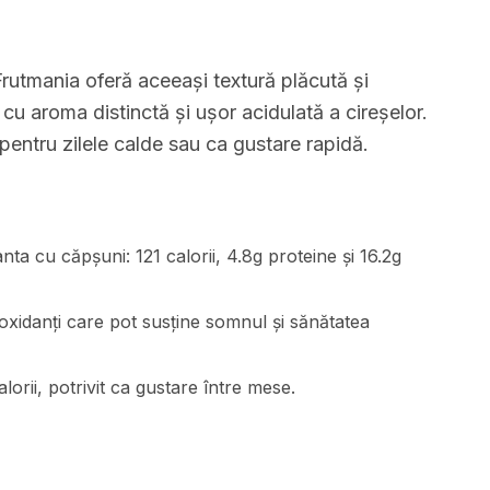
rutmania oferă aceeași textură plăcută și
cu aroma distinctă și ușor acidulată a cireșelor.
 pentru zilele calde sau ca gustare rapidă.
anta cu căpșuni: 121 calorii, 4.8g proteine și 16.2g
ioxidanți care pot susține somnul și sănătatea
orii, potrivit ca gustare între mese.