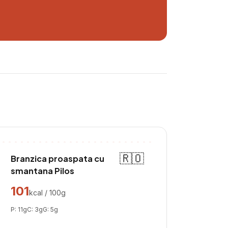
🇷🇴
Branzica proaspata cu
smantana Pilos
101
kcal / 100g
P:
11
g
C:
3
g
G:
5
g