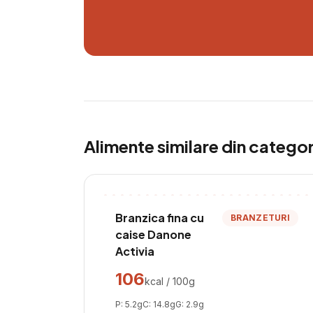
Alimente similare din catego
Branzica fina cu
BRANZETURI
caise Danone
Activia
106
kcal / 100g
P:
5.2
g
C:
14.8
g
G:
2.9
g