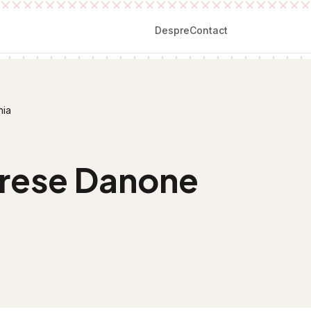
Despre
Contact
nia
cirese Danone