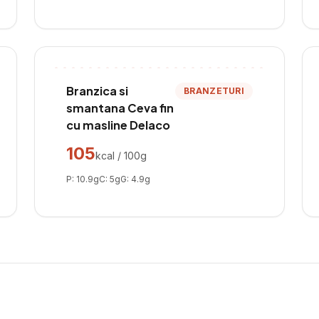
Branzica si
BRANZETURI
smantana Ceva fin
cu masline Delaco
105
kcal / 100g
P:
10.9
g
C:
5
g
G:
4.9
g