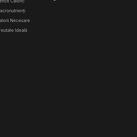
ficit Caloric
acronutrienți
alorii Necesare
reutate Ideală