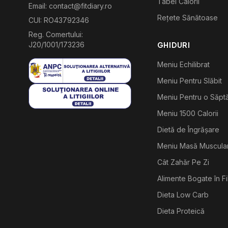
Tabel Calorii
Email: contact@fitdiary.ro
Rețete Sănătoase
CUI: RO43792346
Reg. Comertului:
J20/1001/173236
GHIDURI
Meniu Echilibrat
Meniu Pentru Slăbit
Meniu Pentru o Săp
Meniu 1500 Calorii
Dietă de Îngrășare
Meniu Masă Muscula
Cât Zahăr Pe Zi
Alimente Bogate în F
Dieta Low Carb
Dieta Proteică