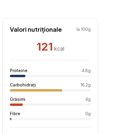
Valori nutriționale
la 100g
121
kcal
Proteine
4.8
g
Carbohidrați
16.2
g
Grăsimi
4
g
Fibre
0
g