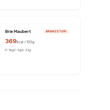
Brie Maubert
BRANZETURI
369
kcal / 100g
P:
18
g
C:
0
g
G:
33
g