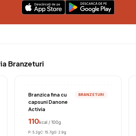
ria
Branzeturi
Branzica fina cu
BRANZETURI
capsuni Danone
Activia
110
kcal / 100g
P:
5.2
g
C:
15.7
g
G:
2.9
g