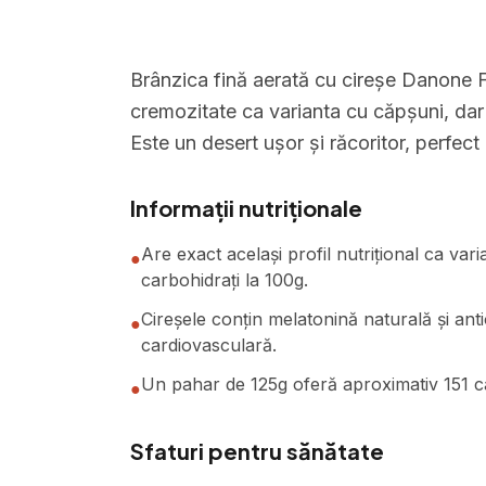
Brânzica fină aerată cu cireșe Danone F
cremozitate ca varianta cu căpșuni, dar 
Este un desert ușor și răcoritor, perfect
Informații nutriționale
Are exact același profil nutrițional ca vari
●
carbohidrați la 100g.
Cireșele conțin melatonină naturală și ant
●
cardiovasculară.
Un pahar de 125g oferă aproximativ 151 cal
●
Sfaturi pentru sănătate