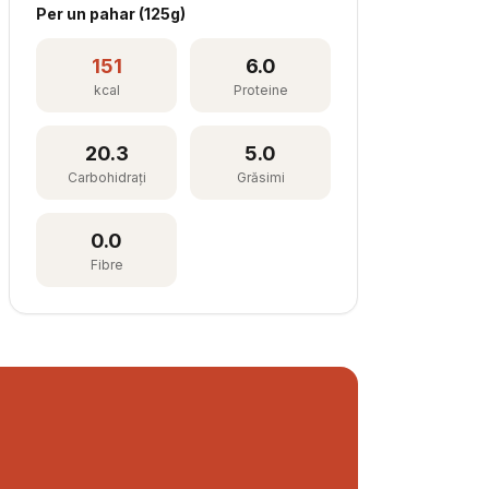
Per
un pahar
(
125
g)
151
6.0
kcal
Proteine
20.3
5.0
Carbohidrați
Grăsimi
0.0
Fibre