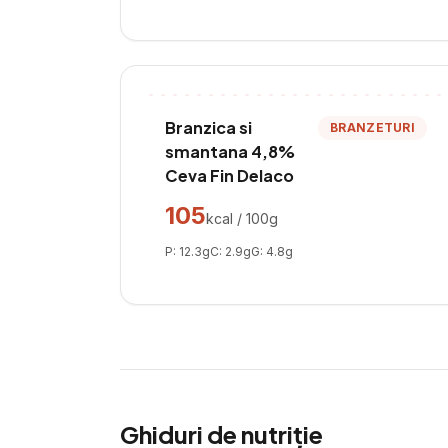
Branzica si
BRANZETURI
smantana 4,8%
Ceva Fin Delaco
105
kcal / 100g
P:
12.3
g
C:
2.9
g
G:
4.8
g
Ghiduri de nutriție