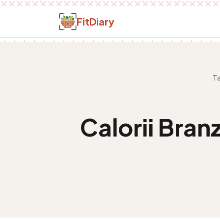
Salt la conținut
FitDiary
Ta
Calorii
Branz