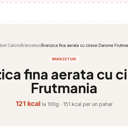
bel Calorii
/
Brânzeturi
/
Branzica fina aerata cu cirese Danone Frutma
BRANZETURI
ica fina aerata cu 
Frutmania
121
kcal
la 100g ·
151
kcal per
un pahar