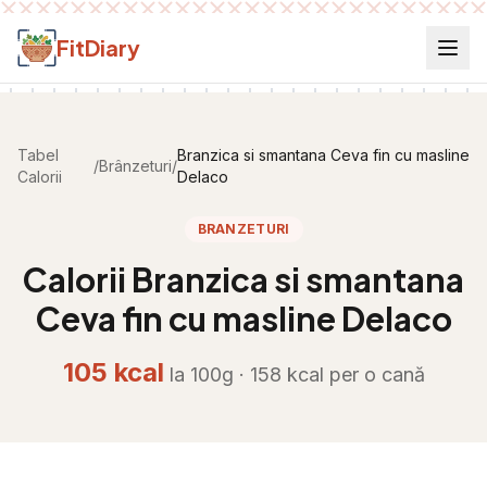
Salt la conținut
FitDiary
Tabel
Branzica si smantana Ceva fin cu masline
/
Brânzeturi
/
Calorii
Delaco
BRANZETURI
Calorii
Branzica si smantana
Ceva fin cu masline Delaco
105
kcal
la 100g ·
158
kcal per
o cană