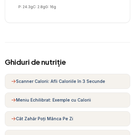
P:
24.3
g
C:
2.8
g
G:
16
g
Ghiduri de nutriție
Scanner Calorii: Afli Caloriile în 3 Secunde
Meniu Echilibrat: Exemple cu Calorii
Cât Zahăr Poți Mânca Pe Zi