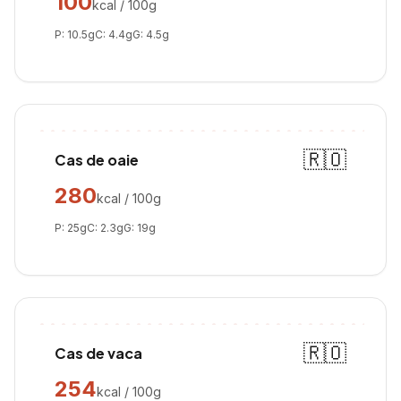
100
kcal / 100g
P:
10.5
g
C:
4.4
g
G:
4.5
g
🇷🇴
Cas de oaie
280
kcal / 100g
P:
25
g
C:
2.3
g
G:
19
g
🇷🇴
Cas de vaca
254
kcal / 100g