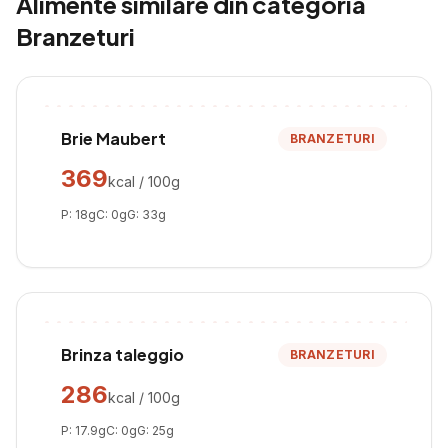
Alimente similare din categoria
Branzeturi
Brie Maubert
BRANZETURI
369
kcal / 100g
P:
18
g
C:
0
g
G:
33
g
Brinza taleggio
BRANZETURI
286
kcal / 100g
P:
17.9
g
C:
0
g
G:
25
g