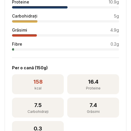
Proteine
10.9
g
Carbohidrați
5
g
Grăsimi
4.9
g
Fibre
0.2
g
Per
o cană
(
150
g)
158
16.4
kcal
Proteine
7.5
7.4
Carbohidrați
Grăsimi
0.3