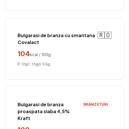
🇷🇴
Bulgarasi de branza cu smantana
Covalact
104
kcal / 100g
P:
12
g
C:
1.5
g
G:
5.5
g
Bulgarasi de branza
BRANZETURI
proaspata slaba 4,5%
Kraft