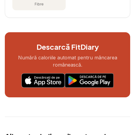
Fibre
Descarcă FitDiary
Numără caloriile automat pentru mâncarea
românească.