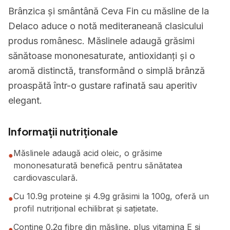
Brânzica și smântână Ceva Fin cu măsline de la
Delaco aduce o notă mediteraneană clasicului
produs românesc. Măslinele adaugă grăsimi
sănătoase mononesaturate, antioxidanți și o
aromă distinctă, transformând o simplă brânză
proaspătă într-o gustare rafinată sau aperitiv
elegant.
Informații nutriționale
Măslinele adaugă acid oleic, o grăsime
●
mononesaturată benefică pentru sănătatea
cardiovasculară.
Cu 10.9g proteine și 4.9g grăsimi la 100g, oferă un
●
profil nutrițional echilibrat și sațietate.
Conține 0.2g fibre din măsline, plus vitamina E și
●