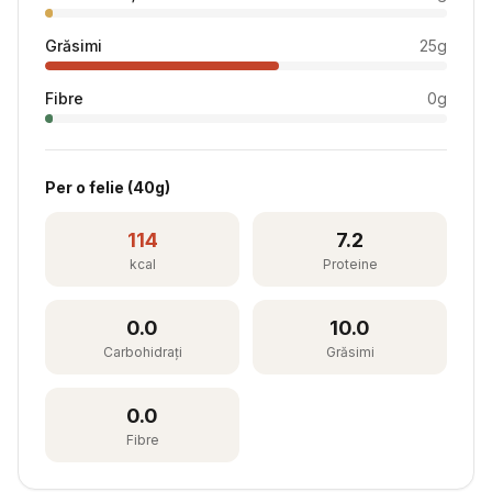
Grăsimi
25
g
Fibre
0
g
Per
o felie
(
40
g)
114
7.2
kcal
Proteine
0.0
10.0
Carbohidrați
Grăsimi
0.0
Fibre