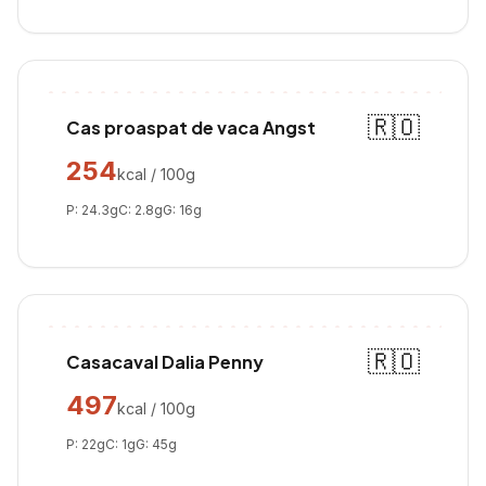
🇷🇴
Cas proaspat de vaca Angst
254
kcal / 100g
P:
24.3
g
C:
2.8
g
G:
16
g
🇷🇴
Casacaval Dalia Penny
497
kcal / 100g
P:
22
g
C:
1
g
G:
45
g