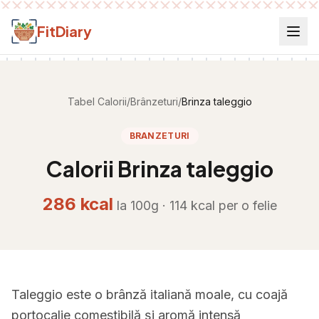
Salt la conținut
FitDiary
Tabel Calorii
/
Brânzeturi
/
Brinza taleggio
BRANZETURI
Calorii
Brinza taleggio
286
kcal
la 100g ·
114
kcal per
o felie
Taleggio este o brânză italiană moale, cu coajă
portocalie comestibilă și aromă intensă