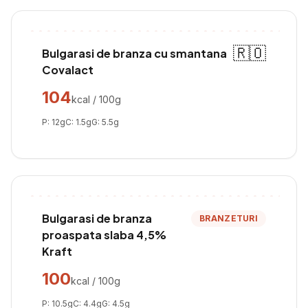
🇷🇴
Bulgarasi de branza cu smantana
Covalact
104
kcal / 100g
P:
12
g
C:
1.5
g
G:
5.5
g
Bulgarasi de branza
BRANZETURI
proaspata slaba 4,5%
Kraft
100
kcal / 100g
P:
10.5
g
C:
4.4
g
G:
4.5
g