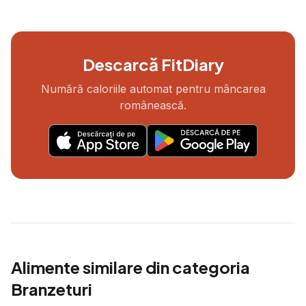
Descarcă FitDiary
Numără caloriile automat pentru mâncarea
românească.
Alimente similare din categoria
Branzeturi