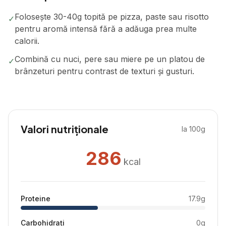
Folosește 30-40g topită pe pizza, paste sau risotto
✓
pentru aromă intensă fără a adăuga prea multe
calorii.
Combină cu nuci, pere sau miere pe un platou de
✓
brânzeturi pentru contrast de texturi și gusturi.
Valori nutriționale
la 100g
286
kcal
Proteine
17.9
g
Carbohidrați
0
g