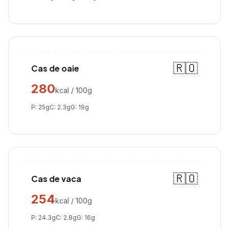
🇷🇴
Cas de oaie
280
kcal / 100g
P:
25
g
C:
2.3
g
G:
19
g
🇷🇴
Cas de vaca
254
kcal / 100g
P:
24.3
g
C:
2.8
g
G:
16
g