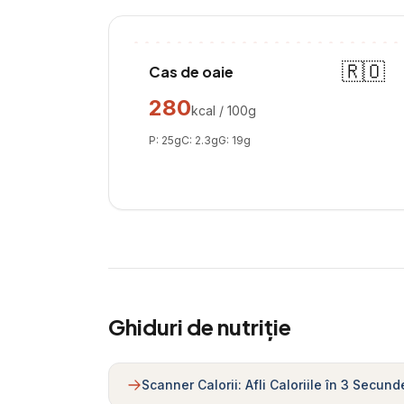
🇷🇴
Cas de oaie
280
kcal / 100g
P:
25
g
C:
2.3
g
G:
19
g
Ghiduri de nutriție
Scanner Calorii: Afli Caloriile în 3 Secund