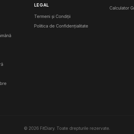
LEGAL
Calculator G
Termeni și Condiții
Politica de Confidențialitate
tămână
ră
ibre
©
2026
FitDiary. Toate drepturile rezervate.