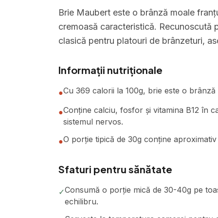
Brie Maubert este o brânză moale franțu
cremoasă caracteristică. Recunoscută pe
clasică pentru platouri de brânzeturi, aso
Informații nutriționale
Cu 369 calorii la 100g, brie este o brânză
●
Conține calciu, fosfor și vitamina B12 în ca
●
sistemul nervos.
O porție tipică de 30g conține aproximativ 1
●
Sfaturi pentru sănătate
Consumă o porție mică de 30-40g pe toast
✓
echilibru.