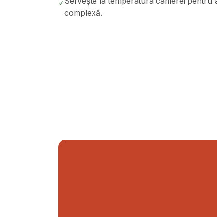
Servește la temperatura camerei pentru 
✓
complexă.