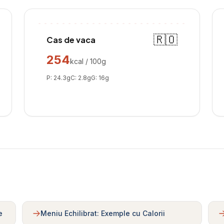
🇷🇴
Cas de vaca
254
kcal / 100g
P:
24.3
g
C:
2.8
g
G:
16
g
e
Meniu Echilibrat: Exemple cu Calorii