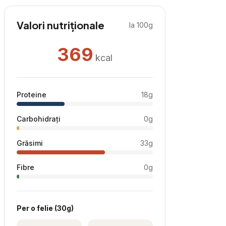
Valori nutriționale
la 100g
369
kcal
Proteine
18
g
Carbohidrați
0
g
Grăsimi
33
g
Fibre
0
g
Per
o felie
(
30
g)