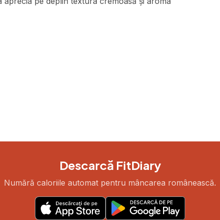
a aprecia pe deplin textura cremoasă și aroma
Descarcă FitDiary
Numără caloriile automat pentru mâncarea românească.