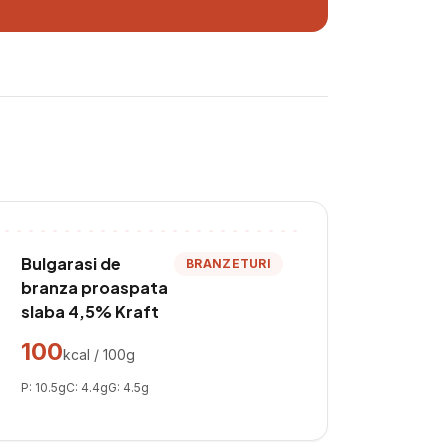
Bulgarasi de
BRANZETURI
branza proaspata
slaba 4,5% Kraft
100
kcal / 100g
P:
10.5
g
C:
4.4
g
G:
4.5
g