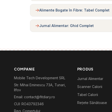
Alimente Bogate în Fibre: Tabel Complet
Jurnal Alimentar: Ghid Complet
COMPANIE
PRODUS
Mobile Tech Development SRL
Jurnal Alimentar
Str. Mihai Eminescu 73A, Tunari,
Scanner Calorii
Ilfov
Tabel Calorii
Email: contact@fitdiary.ro
Rețete Sănătoase
CUI: RO43792346
Reg. Comertului: