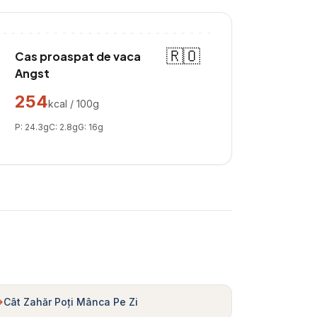
🇷🇴
Cas proaspat de vaca
Angst
254
kcal / 100g
P:
24.3
g
C:
2.8
g
G:
16
g
Cât Zahăr Poți Mânca Pe Zi