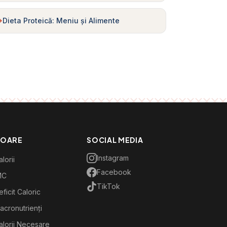
Dieta Proteică: Meniu și Alimente
TOARE
SOCIAL MEDIA
Instagram
lorii
Facebook
MC
TikTok
ficit Caloric
acronutrienți
alorii Necesare