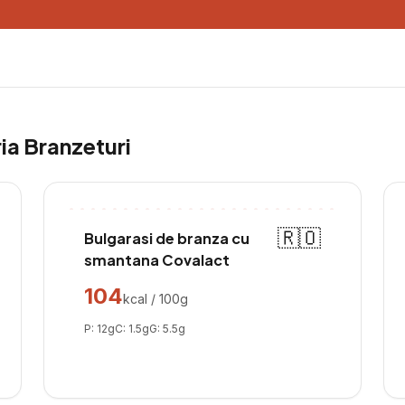
ria
Branzeturi
🇷🇴
Bulgarasi de branza cu
smantana Covalact
104
kcal / 100g
P:
12
g
C:
1.5
g
G:
5.5
g