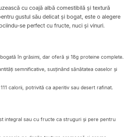
zească cu coajă albă comestibilă și textură
ntru gustul său delicat și bogat, este o alegere
ciindu-se perfect cu fructe, nuci și vinuri.
 bogată în grăsimi, dar oferă și 18g proteine complete.
ntități semnificative, susținând sănătatea oaselor și
11 calorii, potrivită ca aperitiv sau desert rafinat.
 integral sau cu fructe ca struguri și pere pentru