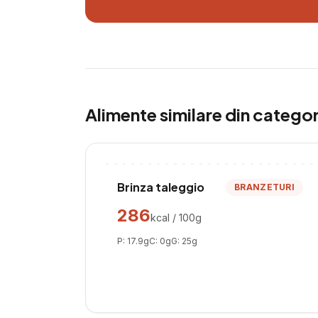
Alimente similare din catego
Brinza taleggio
BRANZETURI
286
kcal / 100g
P:
17.9
g
C:
0
g
G:
25
g