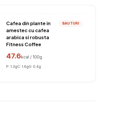
Cafea din plante in
BAUTURI
amestec cu cafea
arabica si robusta
Fitness Coffee
47.6
kcal / 100g
P:
1.3
g
C:
1.6
g
G:
0.4
g