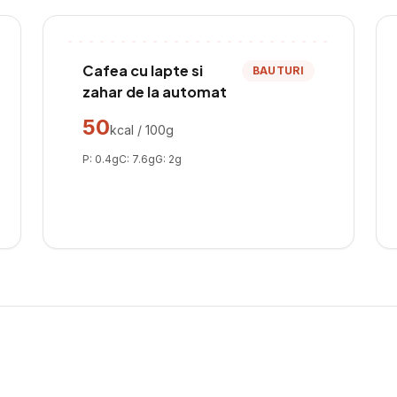
Cafea cu lapte si
BAUTURI
zahar de la automat
50
kcal / 100g
P:
0.4
g
C:
7.6
g
G:
2
g