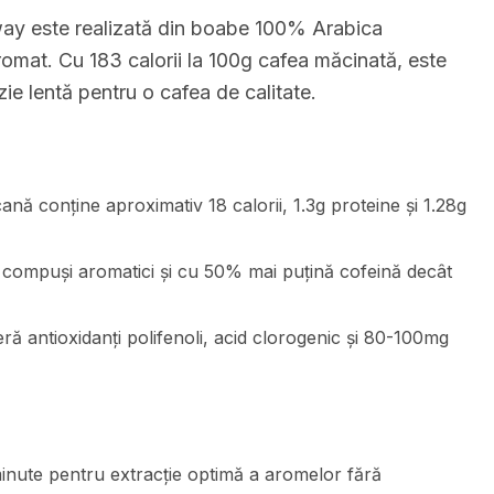
way este realizată din boabe 100% Arabica
aromat. Cu 183 calorii la 100g cafea măcinată, este
ie lentă pentru o cafea de calitate.
nă conține aproximativ 18 calorii, 1.3g proteine și 1.28g
compuși aromatici și cu 50% mai puțină cofeină decât
ă antioxidanți polifenoli, acid clorogenic și 80-100mg
nute pentru extracție optimă a aromelor fără