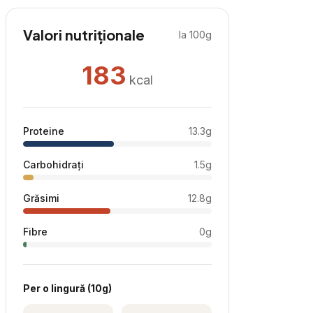
Valori nutriționale
la 100g
183
kcal
Proteine
13.3
g
Carbohidrați
1.5
g
Grăsimi
12.8
g
Fibre
0
g
Per
o lingură
(
10
g)