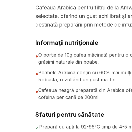
Cafeaua Arabica pentru filtru de la Am
selectate, oferind un gust echilibrat și 
destinată preparării prin metode de infuz
Informații nutriționale
O porție de 10g cafea măcinată pentru o ca
●
grăsimi naturale din boabe.
Boabele Arabica conțin cu 60% mai mulți 
●
Robusta, rezultând un gust mai fin.
Cafeaua neagră preparată din Arabica ofer
●
cofeină per cană de 200ml.
Sfaturi pentru sănătate
Prepară cu apă la 92-96°C timp de 4-5 mi
✓