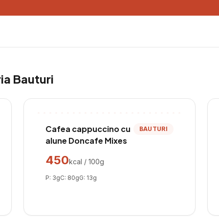
ria
Bauturi
Cafea cappuccino cu
BAUTURI
alune Doncafe Mixes
450
kcal / 100g
P:
3
g
C:
80
g
G:
13
g