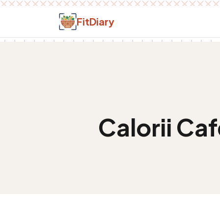
Salt la conținut
FitDiary
Calorii
Caf