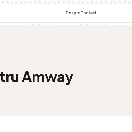
Despre
Contact
iltru Amway