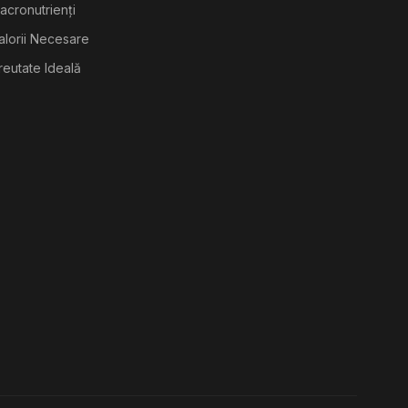
acronutrienți
alorii Necesare
reutate Ideală