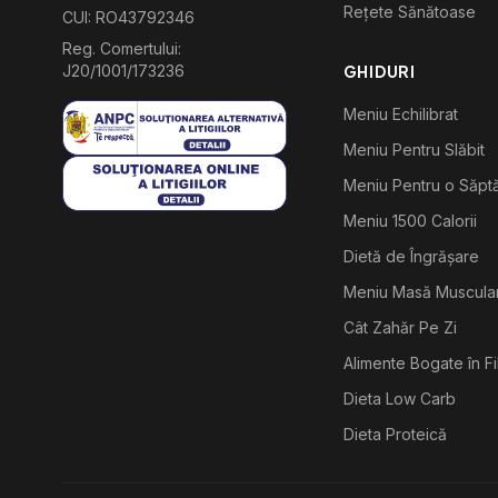
Rețete Sănătoase
CUI: RO43792346
Reg. Comertului:
J20/1001/173236
GHIDURI
Meniu Echilibrat
Meniu Pentru Slăbit
Meniu Pentru o Săp
Meniu 1500 Calorii
Dietă de Îngrășare
Meniu Masă Muscula
Cât Zahăr Pe Zi
Alimente Bogate în F
Dieta Low Carb
Dieta Proteică