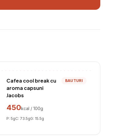
Cafea cool break cu
BAUTURI
aroma capsuni
Jacobs
450
kcal / 100g
P:
5
g
C:
73.5
g
G:
15.5
g