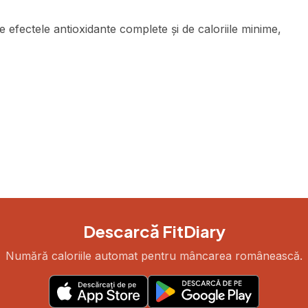
efectele antioxidante complete și de caloriile minime,
Descarcă FitDiary
Numără caloriile automat pentru mâncarea românească.