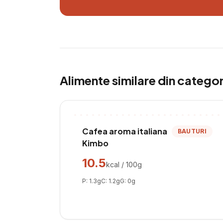
Alimente similare din catego
Cafea aroma italiana
BAUTURI
Kimbo
10.5
kcal / 100g
P:
1.3
g
C:
1.2
g
G:
0
g