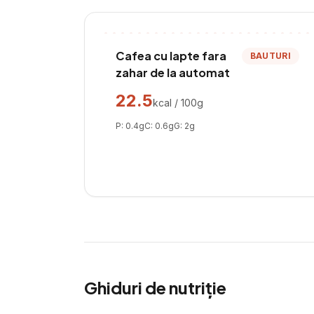
Cafea cu lapte fara
BAUTURI
zahar de la automat
22.5
kcal / 100g
P:
0.4
g
C:
0.6
g
G:
2
g
Ghiduri de nutriție