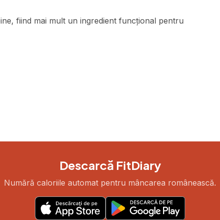
ine, fiind mai mult un ingredient funcțional pentru
Descarcă FitDiary
Numără caloriile automat pentru mâncarea românească.