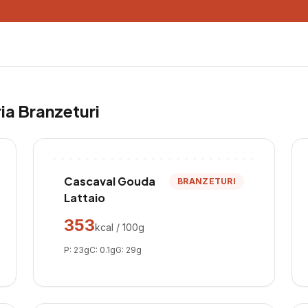
ria
Branzeturi
Cascaval Gouda
BRANZETURI
Lattaio
353
kcal / 100g
P:
23
g
C:
0.1
g
G:
29
g