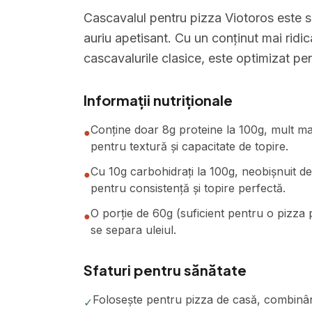
Cascavalul pentru pizza Viotoros este s
auriu apetisant. Cu un conținut mai ridi
cascavalurile clasice, este optimizat pe
Informații nutriționale
Conține doar 8g proteine la 100g, mult mai 
●
pentru textură și capacitate de topire.
Cu 10g carbohidrați la 100g, neobișnuit d
●
pentru consistență și topire perfectă.
O porție de 60g (suficient pentru o pizza 
●
se separa uleiul.
Sfaturi pentru sănătate
Folosește pentru pizza de casă, combinâ
✓