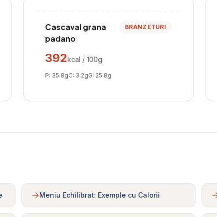
Cascaval grana
BRANZETURI
padano
392
kcal / 100g
P:
35.8
g
C:
3.2
g
G:
25.8
g
e
Meniu Echilibrat: Exemple cu Calorii