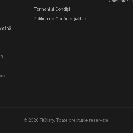
Calculator G
Termeni și Condiții
Politica de Confidențialitate
tămână
ră
ibre
©
2026
FitDiary. Toate drepturile rezervate.