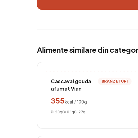
Alimente similare din catego
Cascaval gouda
BRANZETURI
afumat Vian
355
kcal / 100g
P:
23
g
C:
0.1
g
G:
27
g