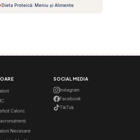
Dieta Proteică: Meniu și Alimente
TOARE
SOCIAL MEDIA
Instagram
lorii
Facebook
MC
TikTok
ficit Caloric
acronutrienți
alorii Necesare