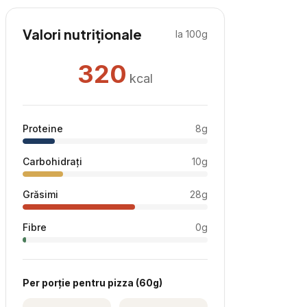
Valori nutriționale
la 100g
320
kcal
Proteine
8
g
Carbohidrați
10
g
Grăsimi
28
g
Fibre
0
g
Per
porție pentru pizza
(
60
g)