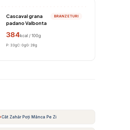
Cascaval grana
BRANZETURI
padano Valbonta
384
kcal / 100g
P:
33
g
C:
0
g
G:
28
g
Cât Zahăr Poți Mânca Pe Zi