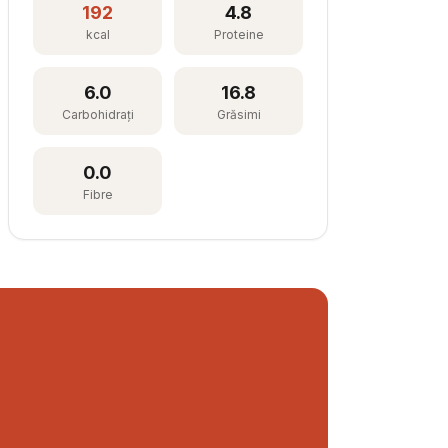
192
4.8
kcal
Proteine
6.0
16.8
Carbohidrați
Grăsimi
0.0
Fibre