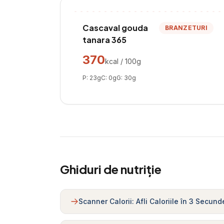
Cascaval gouda
BRANZETURI
tanara 365
370
kcal / 100g
P:
23
g
C:
0
g
G:
30
g
Ghiduri de nutriție
Scanner Calorii: Afli Caloriile în 3 Secund