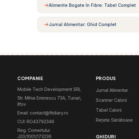
Alimente Bogate în Fibre: Tabel Complet
Jurnal Alimentar: Ghid Complet
COMPANIE
PRODUS
Mobile Tech Development SRL
Jurnal Alimentar
Str. Mihai Eminescu 73A, Tunari,
Scanner Calorii
Ilfov
Tabel Calorii
Email: contact@fitdiary.ro
Rețete Sănătoase
CUI: RO43792346
Reg. Comertului:
J20/1001/173236
GHIDURI