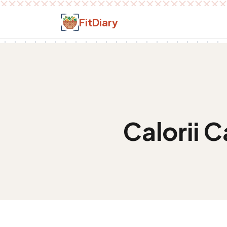
Salt la conținut
FitDiary
Calorii
C