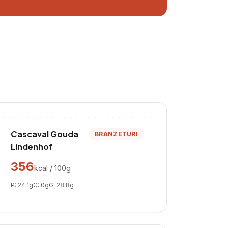
Cascaval Gouda
BRANZETURI
Lindenhof
356
kcal / 100g
P:
24.1
g
C:
0
g
G:
28.8
g