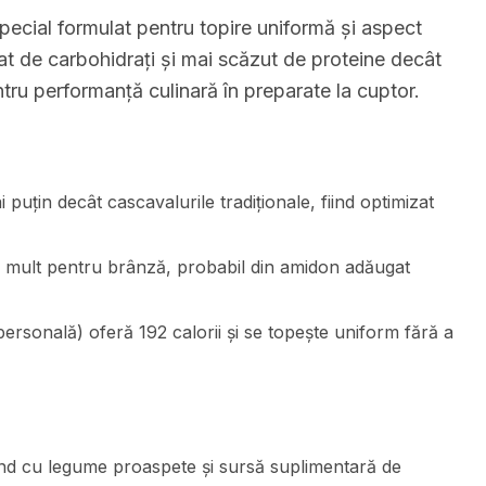
pecial formulat pentru topire uniformă și aspect
cat de carbohidrați și mai scăzut de proteine decât
ntru performanță culinară în preparate la cuptor.
puțin decât cascavalurile tradiționale, fiind optimizat
e mult pentru brânză, probabil din amidon adăugat
personală) oferă 192 calorii și se topește uniform fără a
nd cu legume proaspete și sursă suplimentară de