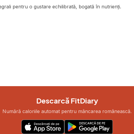
ali pentru o gustare echilibrată, bogată în nutrienți.
Descarcă FitDiary
Numără caloriile automat pentru mâncarea românească.