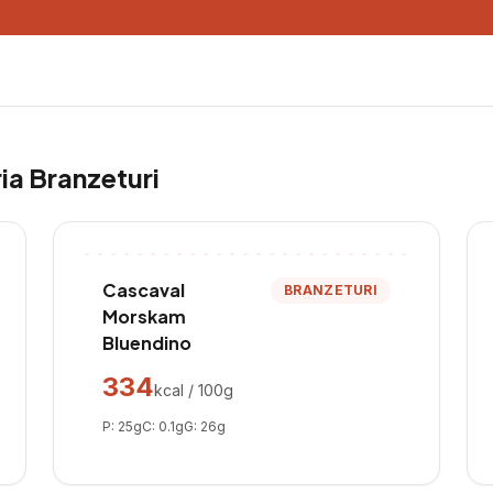
ria
Branzeturi
Cascaval
BRANZETURI
Morskam
Bluendino
334
kcal / 100g
P:
25
g
C:
0.1
g
G:
26
g