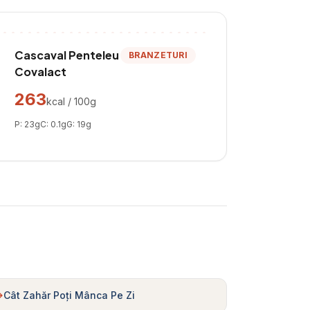
Cascaval Penteleu
BRANZETURI
Covalact
263
kcal / 100g
P:
23
g
C:
0.1
g
G:
19
g
Cât Zahăr Poți Mânca Pe Zi