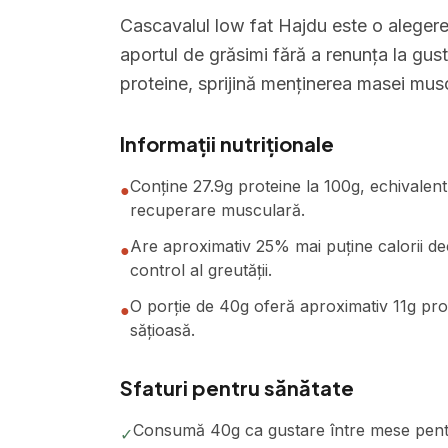
Cascavalul low fat Hajdu este o alegere
aportul de grăsimi fără a renunța la gust
proteine, sprijină menținerea masei muscu
Informații nutriționale
Conține 27.9g proteine la 100g, echivalentu
●
recuperare musculară.
Are aproximativ 25% mai puține calorii decâ
●
control al greutății.
O porție de 40g oferă aproximativ 11g pro
●
sățioasă.
Sfaturi pentru sănătate
Consumă 40g ca gustare între mese pentru
✓