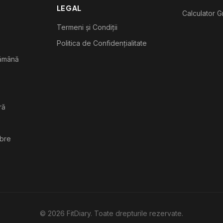
LEGAL
Calculator G
Termeni și Condiții
Politica de Confidențialitate
tămână
ră
ibre
©
2026
FitDiary. Toate drepturile rezervate.