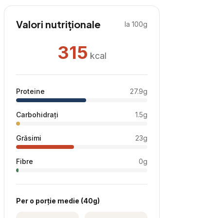
Valori nutriționale
la 100g
315
kcal
Proteine
27.9
g
Carbohidrați
1.5
g
Grăsimi
23
g
Fibre
0
g
Per
o porție medie
(
40
g)