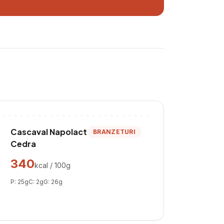
Cascaval Napolact
BRANZETURI
Cedra
340
kcal / 100g
P:
25
g
C:
2
g
G:
26
g