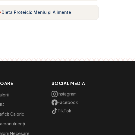
Dieta Proteică: Meniu și Alimente
TOARE
SOCIAL MEDIA
Instagram
lorii
Facebook
MC
TikTok
ficit Caloric
acronutrienți
alorii Necesare