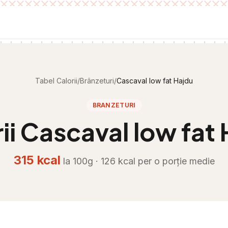
Tabel Calorii
/
Brânzeturi
/
Cascaval low fat Hajdu
BRANZETURI
ii
Cascaval low fat 
315
kcal
la 100g ·
126
kcal per
o porție medie