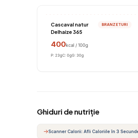
Cascaval natur
BRANZETURI
Delhaize 365
400
kcal / 100g
P:
23
g
C:
0
g
G:
30
g
Ghiduri de nutriție
Scanner Calorii: Afli Caloriile în 3 Secund