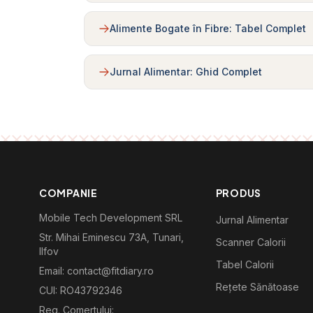
Alimente Bogate în Fibre: Tabel Complet
Jurnal Alimentar: Ghid Complet
COMPANIE
PRODUS
Mobile Tech Development SRL
Jurnal Alimentar
Str. Mihai Eminescu 73A, Tunari,
Scanner Calorii
Ilfov
Tabel Calorii
Email: contact@fitdiary.ro
Rețete Sănătoase
CUI: RO43792346
Reg. Comertului: