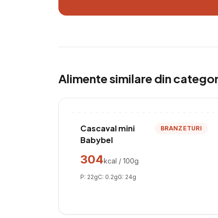
Alimente similare din catego
Cascaval mini
BRANZETURI
Babybel
304
kcal / 100g
P:
22
g
C:
0.2
g
G:
24
g