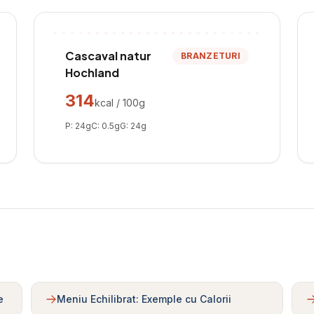
Cascaval natur
BRANZETURI
Hochland
314
kcal / 100g
P:
24
g
C:
0.5
g
G:
24
g
e
Meniu Echilibrat: Exemple cu Calorii