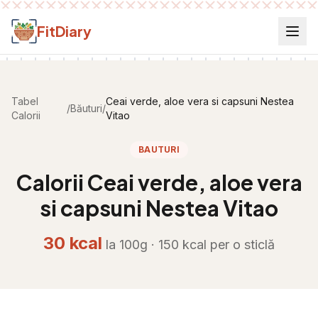
Salt la conținut
FitDiary
Tabel
Ceai verde, aloe vera si capsuni Nestea
/
Băuturi
/
Calorii
Vitao
BAUTURI
Calorii
Ceai verde, aloe vera
si capsuni Nestea Vitao
30
kcal
la 100g ·
150
kcal per
o sticlă