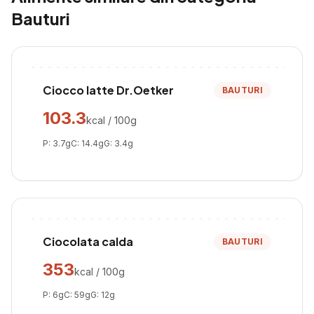
Bauturi
Ciocco latte Dr.Oetker
BAUTURI
103.3
kcal / 100g
P:
3.7
g
C:
14.4
g
G:
3.4
g
Ciocolata calda
BAUTURI
353
kcal / 100g
P:
6
g
C:
59
g
G:
12
g