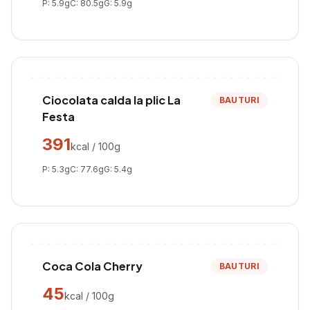
P:
5.9
g
C:
80.5
g
G:
5.9
g
Ciocolata calda la plic La
BAUTURI
Festa
391
kcal / 100g
P:
5.3
g
C:
77.6
g
G:
5.4
g
Coca Cola Cherry
BAUTURI
45
kcal / 100g