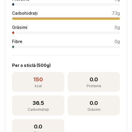
Carbohidrați
7.3
g
Grăsimi
0
g
Fibre
0
g
Per
o sticlă
(
500
g)
150
0.0
kcal
Proteine
36.5
0.0
Carbohidrați
Grăsimi
0.0