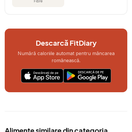
Fibre
Descarcă FitDiary
Numără caloriile automat pentru mâncarea
românească.
Alimente similare din categoria