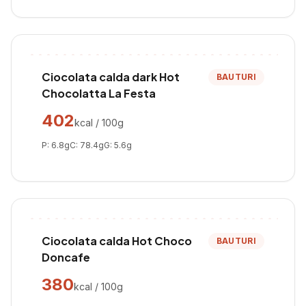
Ciocolata calda dark Hot
BAUTURI
Chocolatta La Festa
402
kcal / 100g
P:
6.8
g
C:
78.4
g
G:
5.6
g
Ciocolata calda Hot Choco
BAUTURI
Doncafe
380
kcal / 100g