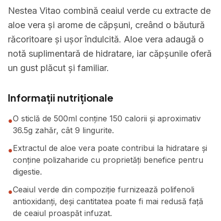
Nestea Vitao combină ceaiul verde cu extracte de
aloe vera și arome de căpșuni, creând o băutură
răcoritoare și ușor îndulcită. Aloe vera adaugă o
notă suplimentară de hidratare, iar căpșunile oferă
un gust plăcut și familiar.
Informații nutriționale
O sticlă de 500ml conține 150 calorii și aproximativ
●
36.5g zahăr, cât 9 lingurite.
Extractul de aloe vera poate contribui la hidratare și
●
conține polizaharide cu proprietăți benefice pentru
digestie.
Ceaiul verde din compoziție furnizează polifenoli
●
antioxidanți, deși cantitatea poate fi mai redusă față
de ceaiul proaspăt infuzat.