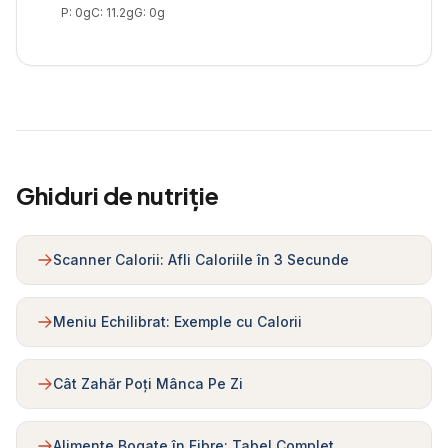
P:
0
g
C:
11.2
g
G:
0
g
Ghiduri de nutriție
Scanner Calorii: Afli Caloriile în 3 Secunde
Meniu Echilibrat: Exemple cu Calorii
Cât Zahăr Poți Mânca Pe Zi
Alimente Bogate în Fibre: Tabel Complet