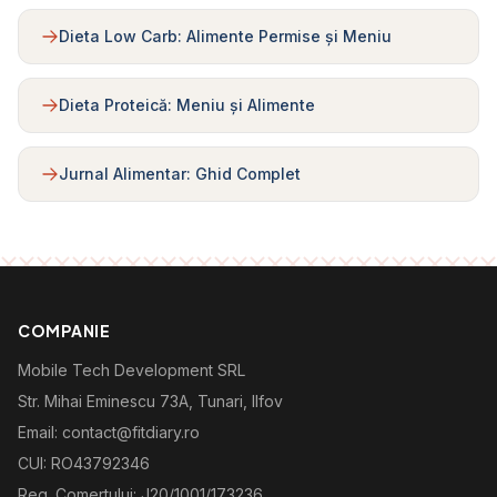
Dieta Low Carb: Alimente Permise și Meniu
Dieta Proteică: Meniu și Alimente
Jurnal Alimentar: Ghid Complet
COMPANIE
Mobile Tech Development SRL
Str. Mihai Eminescu 73A, Tunari, Ilfov
Email: contact@fitdiary.ro
CUI: RO43792346
Reg. Comertului: J20/1001/173236