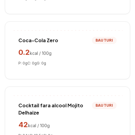
Coca-Cola Zero
BAUTURI
0.2
kcal / 100g
P:
0
g
C:
0
g
G:
0
g
Cocktail fara alcool Mojito
BAUTURI
Delhaize
42
kcal / 100g