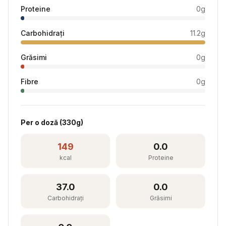
Proteine
0
g
Carbohidrați
11.2
g
Grăsimi
0
g
Fibre
0
g
Per
o doză
(
330
g)
149
0.0
kcal
Proteine
37.0
0.0
Carbohidrați
Grăsimi