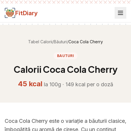
Salt la conținut
FitDiary
Tabel Calorii
/
Băuturi
/
Coca Cola Cherry
BAUTURI
Calorii
Coca Cola Cherry
45
kcal
la 100g ·
149
kcal per
o doză
Coca Cola Cherry este o variație a băuturii clasice,
îmbogățită cu aromă de cireșe. Cu un conținut