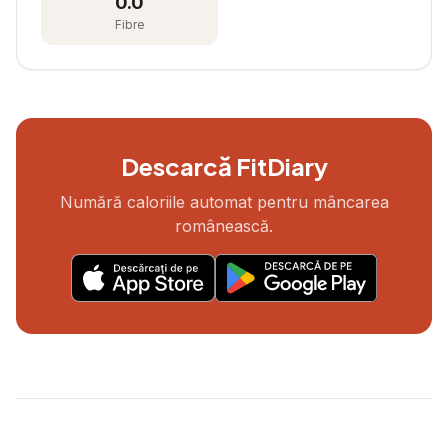
0.0
Fibre
Descarcă FitDiary
Numără caloriile automat pentru mâncarea
românească.