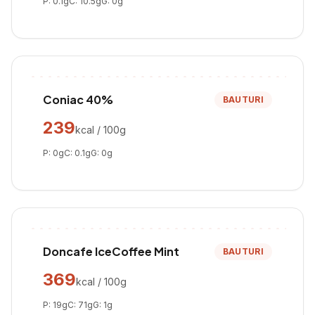
P:
0.1
g
C:
10.5
g
G:
0
g
Coniac 40%
BAUTURI
239
kcal / 100g
P:
0
g
C:
0.1
g
G:
0
g
Doncafe IceCoffee Mint
BAUTURI
369
kcal / 100g
P:
19
g
C:
71
g
G:
1
g