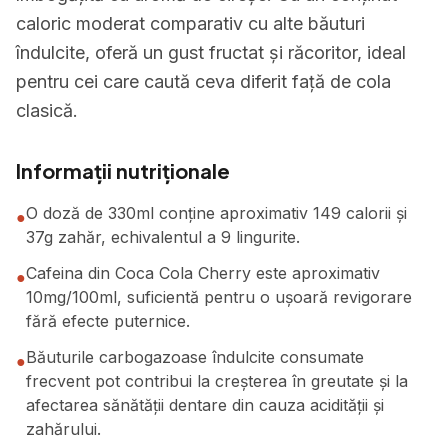
caloric moderat comparativ cu alte băuturi
îndulcite, oferă un gust fructat și răcoritor, ideal
pentru cei care caută ceva diferit față de cola
clasică.
Informații nutriționale
O doză de 330ml conține aproximativ 149 calorii și
●
37g zahăr, echivalentul a 9 lingurite.
Cafeina din Coca Cola Cherry este aproximativ
●
10mg/100ml, suficientă pentru o ușoară revigorare
fără efecte puternice.
Băuturile carbogazoase îndulcite consumate
●
frecvent pot contribui la creșterea în greutate și la
afectarea sănătății dentare din cauza acidității și
zahărului.