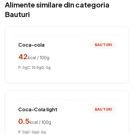
Alimente similare din categoria
Bauturi
Coca-cola
BAUTURI
42
kcal / 100g
P:
0
g
C:
10.6
g
G:
0
g
Coca-Cola light
BAUTURI
0.5
kcal / 100g
P:
0
g
C:
0
g
G:
0
g