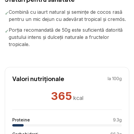
Combină cu iaurt natural și semințe de cocos rasă
✓
pentru un mic dejun cu adevărat tropical și cremós.
Porția recomandată de 50g este suficientă datorită
✓
gustului intens și dulceții naturale a fructelor
tropicale.
Valori nutriționale
la 100g
365
kcal
Proteine
9.3
g