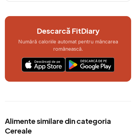
Descarcă FitDiary
Numără caloriile automat pentru mâncarea
românească.
Alimente similare din categoria
Cereale