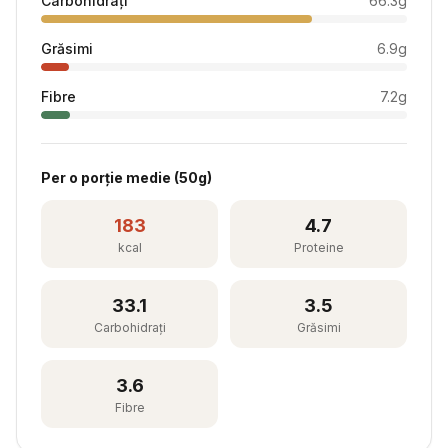
Carbohidrați
66.3
g
Grăsimi
6.9
g
Fibre
7.2
g
Per
o porție medie
(
50
g)
183
4.7
kcal
Proteine
33.1
3.5
Carbohidrați
Grăsimi
3.6
Fibre