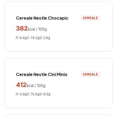
Cereale Nestle Chocapic
CEREALE
382
kcal / 100g
P:
8.4
g
C:
76.2
g
G:
2.8
g
Cereale Nestle Cini Minis
CEREALE
412
kcal / 100g
P:
4.9
g
C:
75.9
g
G:
9.9
g