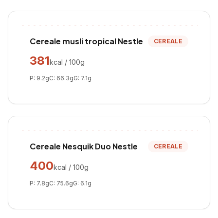
Cereale musli tropical Nestle
CEREALE
381
kcal / 100g
P:
9.2
g
C:
66.3
g
G:
7.1
g
Cereale Nesquik Duo Nestle
CEREALE
400
kcal / 100g
P:
7.8
g
C:
75.6
g
G:
6.1
g