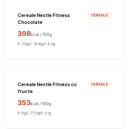
Cereale Nestle Fitness
CEREALE
Chocolate
398
kcal / 100g
P:
7.9
g
C:
74.8
g
G:
6.3
g
Cereale Nestle Fitness cu
CEREALE
fructe
353
kcal / 100g
P:
6
g
C:
77.4
g
G:
2.1
g