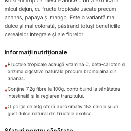
Musli-ul tropical Nestle aduce o notă exotică la
micul dejun, cu fructe tropicale uscate precum
ananas, papaya și mango. Este o variantă mai
dulce și mai colorată, păstrând totuși beneficiile
cerealelor integrale și ale fibrelor.
Informații nutriționale
Fructele tropicale adaugă vitamina C, beta-caroten și
●
enzime digestive naturale precum bromelaina din
ananas.
Conține 7.2g fibre la 100g, contribuind la sănătatea
●
intestinală și la reglarea tranzitului.
O porție de 50g oferă aproximativ 182 calorii și un
●
gust dulce natural din fructele exotice.
Sfaturi pentru sănătate