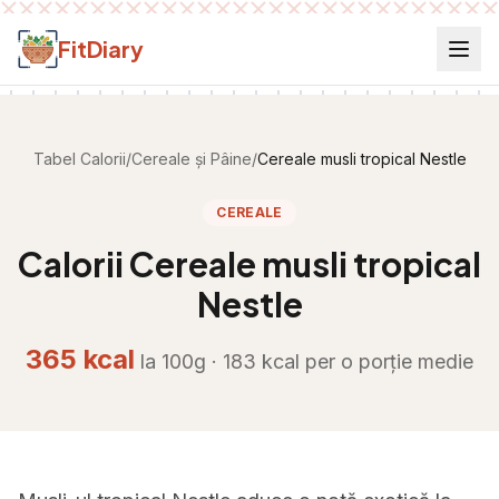
Salt la conținut
FitDiary
Tabel Calorii
/
Cereale și Pâine
/
Cereale musli tropical Nestle
CEREALE
Calorii
Cereale musli tropical
Nestle
365
kcal
la 100g ·
183
kcal per
o porție medie