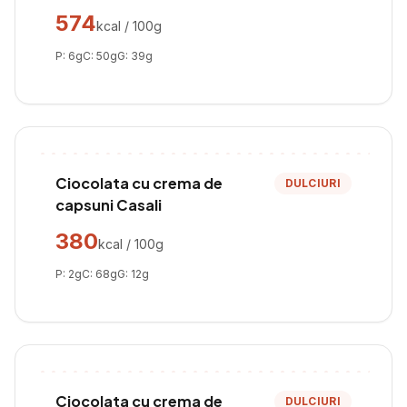
574
kcal / 100g
P:
6
g
C:
50
g
G:
39
g
Ciocolata cu crema de
DULCIURI
capsuni Casali
380
kcal / 100g
P:
2
g
C:
68
g
G:
12
g
Ciocolata cu crema de
DULCIURI