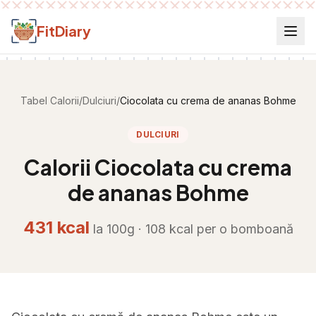
Salt la conținut
FitDiary
Tabel Calorii
/
Dulciuri
/
Ciocolata cu crema de ananas Bohme
DULCIURI
Calorii
Ciocolata cu crema
de ananas Bohme
431
kcal
la 100g ·
108
kcal per
o bomboană