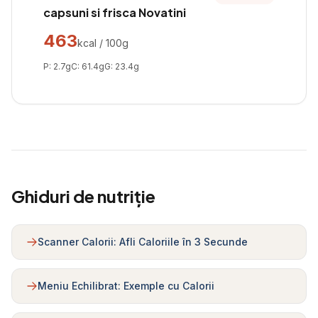
capsuni si frisca Novatini
463
kcal / 100g
P:
2.7
g
C:
61.4
g
G:
23.4
g
Ghiduri de nutriție
Scanner Calorii: Afli Caloriile în 3 Secunde
Meniu Echilibrat: Exemple cu Calorii