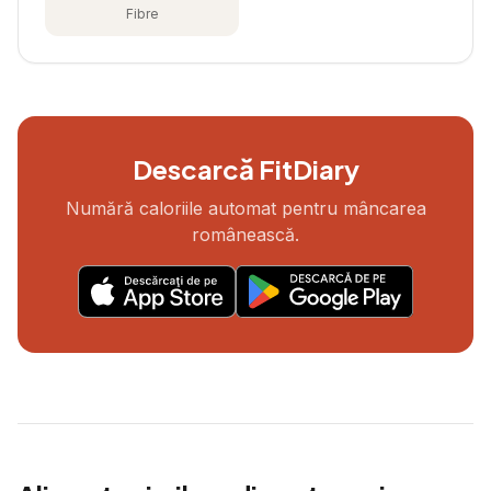
Fibre
Descarcă FitDiary
Numără caloriile automat pentru mâncarea
românească.