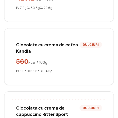
P:
7.3
g
C:
63.6
g
G:
22.6
g
Ciocolata cu crema de cafea
DULCIURI
Kandia
560
kcal / 100g
P:
5.8
g
C:
56.6
g
G:
34.5
g
Ciocolata cu crema de
DULCIURI
cappuccino Ritter Sport