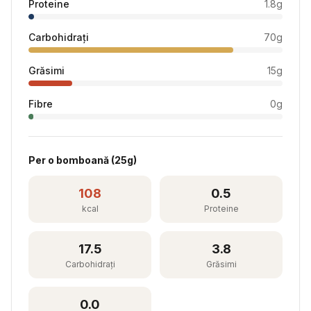
Proteine
1.8
g
Carbohidrați
70
g
Grăsimi
15
g
Fibre
0
g
Per
o bomboană
(
25
g)
108
0.5
kcal
Proteine
17.5
3.8
Carbohidrați
Grăsimi
0.0