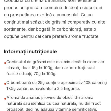
Ciocolata cu cremă de ananas Bohme este un
produs unique care combină dulceața ciocolatei
cu prospețimea exotică a ananasului. Cu un
conținut mai scăzut de grăsimi comparativ cu alte
sortimente, dar bogată în carbohidrați, este o
opțiune pentru cei care preferă arome fructate.
Informații nutriționale
Conținutul de grăsimi este mai mic decât la ciocolata
●
clasică, doar 15g la 100g, dar carbohidrații sunt
foarte ridicați, 70g la 100g.
O bomboană de 25g conține aproximativ 108 calorii și
●
17.5g zahăr, echivalentul a 3.5 lingurite.
Aroma de ananas provine de obicei din aromă
●
naturală sau identică cu cea naturală, nu din fruct
proaspăt, deci nu adaugă vitamine semnificative.