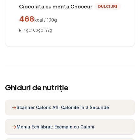
Ciocolata cu menta Choceur
DULCIURI
468
kcal / 100g
P:
4
g
C:
63
g
G:
22
g
Ghiduri de nutriție
Scanner Calorii: Afli Caloriile în 3 Secunde
Meniu Echilibrat: Exemple cu Calorii