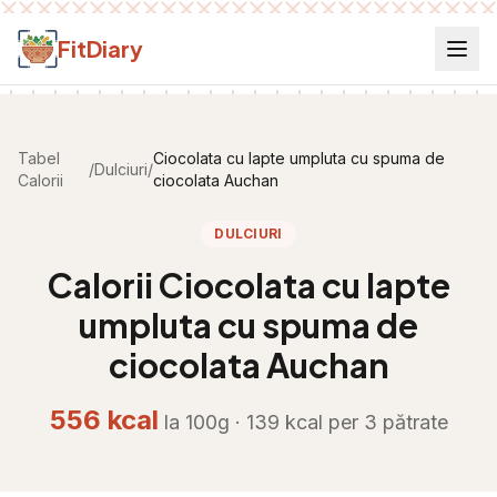
Salt la conținut
FitDiary
Tabel
Ciocolata cu lapte umpluta cu spuma de
/
Dulciuri
/
Calorii
ciocolata Auchan
DULCIURI
Calorii
Ciocolata cu lapte
umpluta cu spuma de
ciocolata Auchan
556
kcal
la 100g ·
139
kcal per
3 pătrate