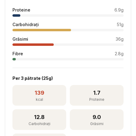
Proteine
6.9
g
Carbohidrați
51
g
Grăsimi
36
g
Fibre
2.8
g
Per
3 pătrate
(
25
g)
139
1.7
kcal
Proteine
12.8
9.0
Carbohidrați
Grăsimi