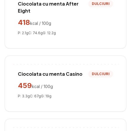
Ciocolata cu menta After
DULCIURI
Eight
418
kcal / 100g
P:
2.1
g
C:
74.6
g
G:
12.2
g
Ciocolata cu menta Casino
DULCIURI
459
kcal / 100g
P:
3.3
g
C:
67
g
G:
19
g