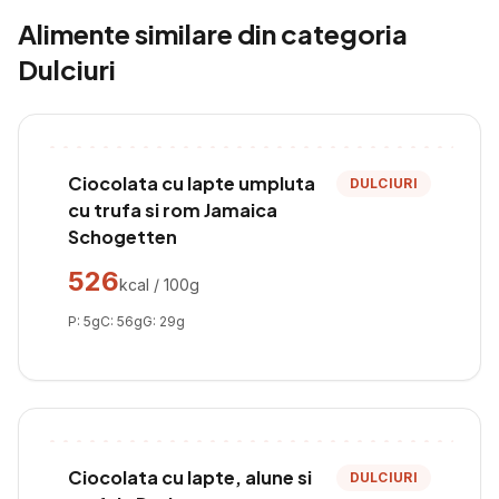
Alimente similare din categoria
Dulciuri
Ciocolata cu lapte umpluta
DULCIURI
cu trufa si rom Jamaica
Schogetten
526
kcal / 100g
P:
5
g
C:
56
g
G:
29
g
Ciocolata cu lapte, alune si
DULCIURI