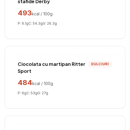
stafide Derby
493
kcal / 100g
P:
6.1
g
C:
54.3
g
G:
26.3
g
Ciocolata cu martipan Ritter
DULCIURI
Sport
484
kcal / 100g
P:
6
g
C:
53
g
G:
27
g