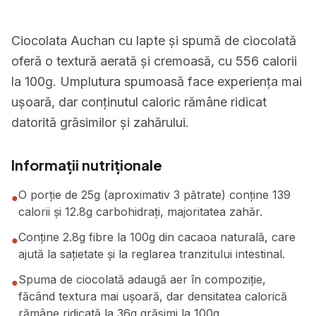
Ciocolata Auchan cu lapte și spumă de ciocolată
oferă o textură aerată și cremoasă, cu 556 calorii
la 100g. Umplutura spumoasă face experiența mai
ușoară, dar conținutul caloric rămâne ridicat
datorită grăsimilor și zahărului.
Informații nutriționale
O porție de 25g (aproximativ 3 pătrate) conține 139
●
calorii și 12.8g carbohidrați, majoritatea zahăr.
Conține 2.8g fibre la 100g din cacaoa naturală, care
●
ajută la sațietate și la reglarea tranzitului intestinal.
Spuma de ciocolată adaugă aer în compoziție,
●
făcând textura mai ușoară, dar densitatea calorică
rămâne ridicată la 36g grăsimi la 100g.