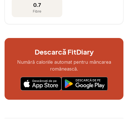
0.7
Fibre
Descarcă FitDiary
Numără caloriile automat pentru mâncarea
românească.