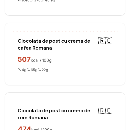
P:
9.4
g
C:
37
g
G:
40.9
g
🇷🇴
Ciocolata de post cu crema de
cafea Romana
507
kcal / 100g
P:
4
g
C:
65
g
G:
22
g
🇷🇴
Ciocolata de post cu crema de
rom Romana
474
kcal / 100g