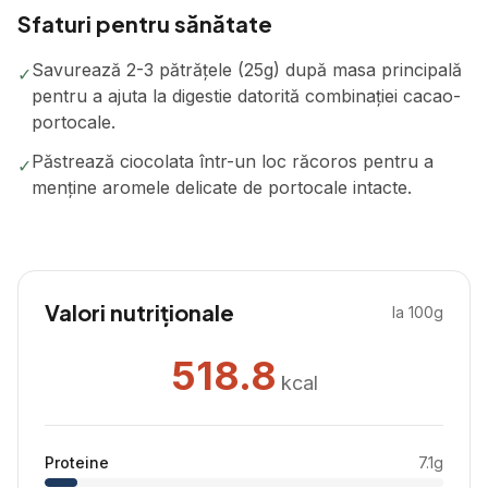
Sfaturi pentru sănătate
Savurează 2-3 pătrățele (25g) după masa principală
✓
pentru a ajuta la digestie datorită combinației cacao-
portocale.
Păstrează ciocolata într-un loc răcoros pentru a
✓
menține aromele delicate de portocale intacte.
Valori nutriționale
la 100g
518.8
kcal
Proteine
7.1
g