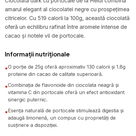
Ciocolata dark cu portocale de la Heidi combină
amarul elegant al ciocolatei negre cu prospețimea
citricelor. Cu 519 calorii la 100g, această ciocolată
oferă un echilibru rafinat între aromele intense de
cacao și notele vii de portocale.
Informații nutriționale
O porție de 25g oferă aproximativ 130 calorii și 1.8g
●
proteine din cacao de calitate superioară.
Combinația de flavonoide din ciocolata neagră și
●
vitamina C din portocale oferă un efect antioxidant
sinergic puternic.
Esența naturală de portocale stimulează digestia și
●
adaugă limonenă, un compus cu proprietăți de
susținere a dispoziției.