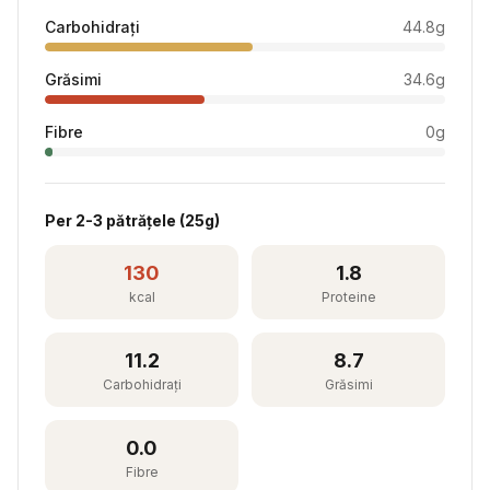
Carbohidrați
44.8
g
Grăsimi
34.6
g
Fibre
0
g
Per
2-3 pătrățele
(
25
g)
130
1.8
kcal
Proteine
11.2
8.7
Carbohidrați
Grăsimi
0.0
Fibre