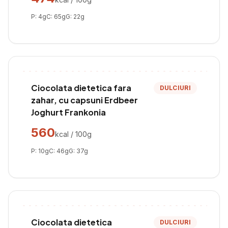
P:
4
g
C:
65
g
G:
22
g
Ciocolata dietetica fara
DULCIURI
zahar, cu capsuni Erdbeer
Joghurt Frankonia
560
kcal / 100g
P:
10
g
C:
46
g
G:
37
g
Ciocolata dietetica
DULCIURI