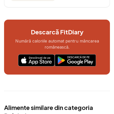
Descarcă FitDiary
Numără caloriile automat pentru mâncarea
românească.
Alimente similare din categoria