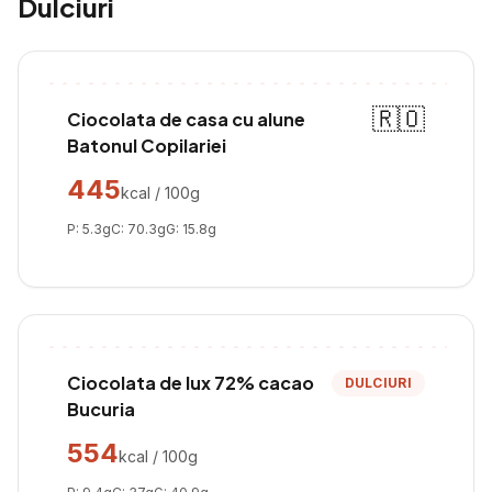
Dulciuri
🇷🇴
Ciocolata de casa cu alune
Batonul Copilariei
445
kcal / 100g
P:
5.3
g
C:
70.3
g
G:
15.8
g
Ciocolata de lux 72% cacao
DULCIURI
Bucuria
554
kcal / 100g