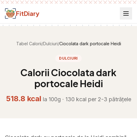
Salt la conținut
FitDiary
Tabel Calorii
/
Dulciuri
/
Ciocolata dark portocale Heidi
DULCIURI
Calorii
Ciocolata dark
portocale Heidi
518.8
kcal
la 100g ·
130
kcal per
2-3 pătrățele