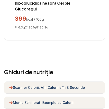
hipoglucidica neagra Gerble
Glucoregul
399
kcal / 100g
P:
6.3
g
C:
36.1
g
G:
30.3
g
Ghiduri de nutriție
Scanner Calorii: Afli Caloriile în 3 Secunde
Meniu Echilibrat: Exemple cu Calorii