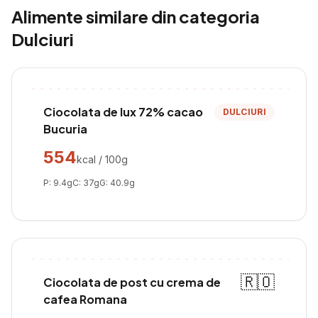
Alimente similare din categoria
Dulciuri
Ciocolata de lux 72% cacao
DULCIURI
Bucuria
554
kcal / 100g
P:
9.4
g
C:
37
g
G:
40.9
g
🇷🇴
Ciocolata de post cu crema de
cafea Romana