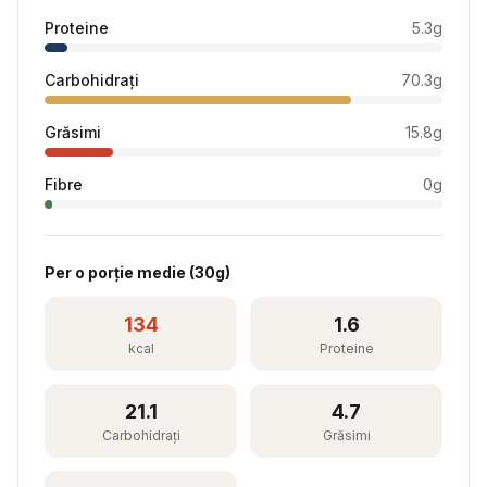
Proteine
5.3
g
Carbohidrați
70.3
g
Grăsimi
15.8
g
Fibre
0
g
Per
o porție medie
(
30
g)
134
1.6
kcal
Proteine
21.1
4.7
Carbohidrați
Grăsimi