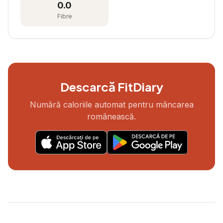
0.0
Fibre
Descarcă FitDiary
Numără caloriile automat pentru mâncarea
românească.