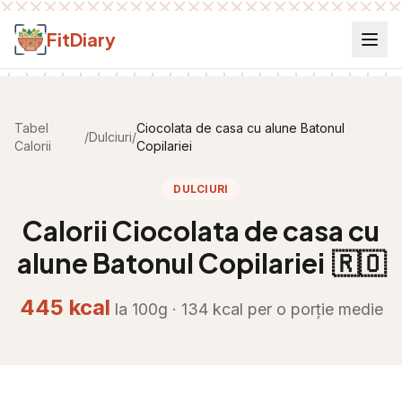
Salt la conținut
FitDiary
Tabel
Ciocolata de casa cu alune Batonul
/
Dulciuri
/
Calorii
Copilariei
DULCIURI
Calorii
Ciocolata de casa cu
alune Batonul Copilariei
🇷🇴
445
kcal
la 100g ·
134
kcal per
o porție medie