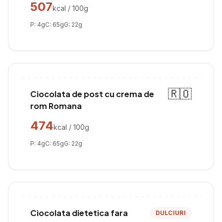
507
kcal / 100g
P:
4
g
C:
65
g
G:
22
g
🇷🇴
Ciocolata de post cu crema de
rom Romana
474
kcal / 100g
P:
4
g
C:
65
g
G:
22
g
Ciocolata dietetica fara
DULCIURI