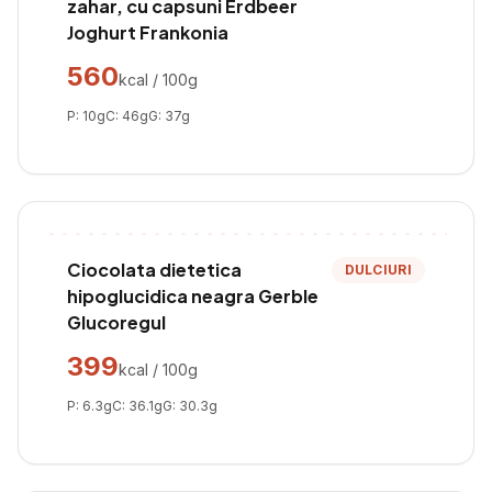
zahar, cu capsuni Erdbeer
Joghurt Frankonia
560
kcal / 100g
P:
10
g
C:
46
g
G:
37
g
Ciocolata dietetica
DULCIURI
hipoglucidica neagra Gerble
Glucoregul
399
kcal / 100g
P:
6.3
g
C:
36.1
g
G:
30.3
g