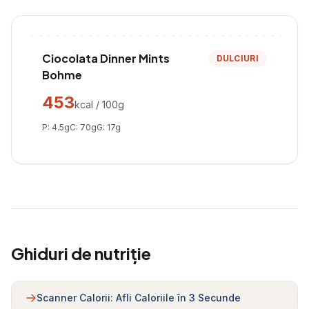
Ciocolata Dinner Mints
DULCIURI
Bohme
453
kcal / 100g
P:
4.5
g
C:
70
g
G:
17
g
Ghiduri de nutriție
Scanner Calorii: Afli Caloriile în 3 Secunde