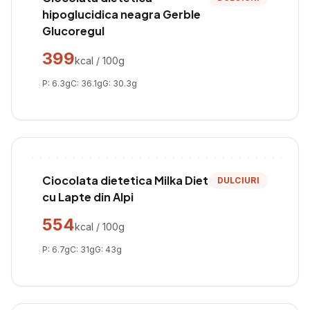
hipoglucidica neagra Gerble
Glucoregul
399
kcal / 100g
P:
6.3
g
C:
36.1
g
G:
30.3
g
Ciocolata dietetica Milka Diet
DULCIURI
cu Lapte din Alpi
554
kcal / 100g
P:
6.7
g
C:
31
g
G:
43
g