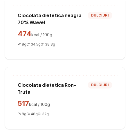
Ciocolata dietetica neagra
DULCIURI
70% Wawel
474
kcal / 100g
P:
8
g
C:
34.5
g
G:
38.8
g
Ciocolata dietetica Ron-
DULCIURI
Trufa
517
kcal / 100g
P:
8
g
C:
48
g
G:
32
g