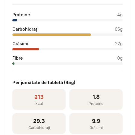
Proteine
4
g
Carbohidrați
65
g
Grăsimi
22
g
Fibre
0
g
Per
jumătate de tabletă
(
45
g)
213
1.8
kcal
Proteine
29.3
9.9
Carbohidrați
Grăsimi