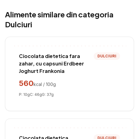
Alimente similare din categoria
Dulciuri
Ciocolata dietetica fara
DULCIURI
zahar, cu capsuni Erdbeer
Joghurt Frankonia
560
kcal / 100g
P:
10
g
C:
46
g
G:
37
g
Ciocolata dietetica
DULCIURI