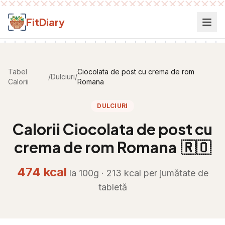
Salt la conținut
FitDiary
Tabel
Ciocolata de post cu crema de rom
/
Dulciuri
/
Calorii
Romana
DULCIURI
Calorii
Ciocolata de post cu
crema de rom Romana
🇷🇴
474
kcal
la 100g ·
213
kcal per
jumătate de
tabletă