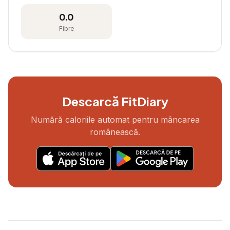
0.0
Fibre
Descarcă FitDiary
Numără caloriile automat pentru mâncarea
românească.