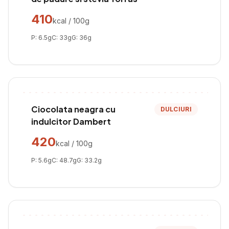
410
kcal / 100g
P:
6.5
g
C:
33
g
G:
36
g
Ciocolata neagra cu
DULCIURI
indulcitor Dambert
420
kcal / 100g
P:
5.6
g
C:
48.7
g
G:
33.2
g