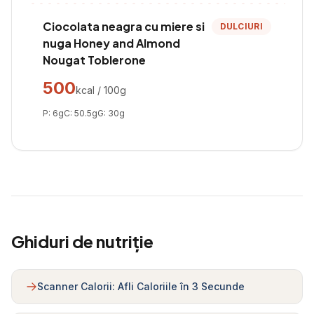
Ciocolata neagra cu miere si
DULCIURI
nuga Honey and Almond
Nougat Toblerone
500
kcal / 100g
P:
6
g
C:
50.5
g
G:
30
g
Ghiduri de nutriție
Scanner Calorii: Afli Caloriile în 3 Secunde