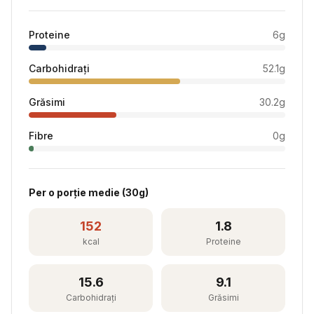
Proteine
6
g
Carbohidrați
52.1
g
Grăsimi
30.2
g
Fibre
0
g
Per
o porție medie
(
30
g)
152
1.8
kcal
Proteine
15.6
9.1
Carbohidrați
Grăsimi