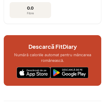
0.0
Fibre
Descarcă FitDiary
Numără caloriile automat pentru mâncarea
românească.