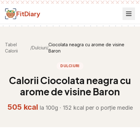
Salt la conținut
FitDiary
Tabel
Ciocolata neagra cu arome de visine
/
Dulciuri
/
Calorii
Baron
DULCIURI
Calorii
Ciocolata neagra cu
arome de visine Baron
505
kcal
la 100g ·
152
kcal per
o porție medie