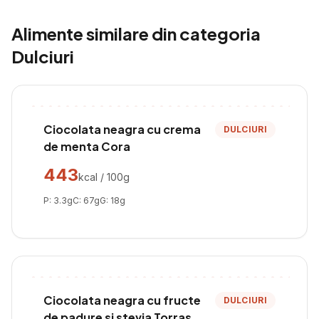
Alimente similare din categoria
Dulciuri
Ciocolata neagra cu crema
DULCIURI
de menta Cora
443
kcal / 100g
P:
3.3
g
C:
67
g
G:
18
g
Ciocolata neagra cu fructe
DULCIURI
de padure si stevia Torras