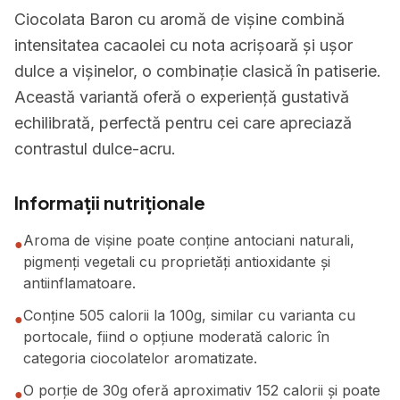
Ciocolata Baron cu aromă de vișine combină
intensitatea cacaolei cu nota acrișoară și ușor
dulce a vișinelor, o combinație clasică în patiserie.
Această variantă oferă o experiență gustativă
echilibrată, perfectă pentru cei care apreciază
contrastul dulce-acru.
Informații nutriționale
Aroma de vișine poate conține antociani naturali,
●
pigmenți vegetali cu proprietăți antioxidante și
antiinflamatoare.
Conține 505 calorii la 100g, similar cu varianta cu
●
portocale, fiind o opțiune moderată caloric în
categoria ciocolatelor aromatizate.
O porție de 30g oferă aproximativ 152 calorii și poate
●