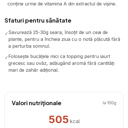
conține urme de vitamina A din extractul de vișine.
Sfaturi pentru sănătate
Savurează 25-30g seara, însoțit de un ceai de
✓
plante, pentru a încheia ziua cu o notă plăcută fără
a perturba somnul.
Folosește bucățele mici ca topping pentru iaurt
✓
grecesc sau ovăz, adăugând aromă fără cantități
mari de zahăr adițional.
Valori nutriționale
la 100g
505
kcal