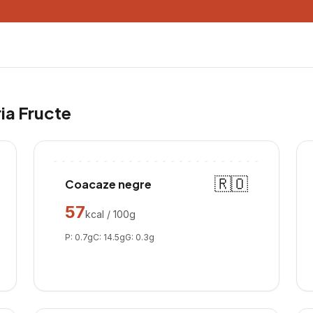
ria
Fructe
🇷🇴
Coacaze negre
57
kcal / 100g
P:
0.7
g
C:
14.5
g
G:
0.3
g