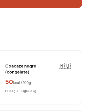
🇷🇴
Coacaze negre
(congelate)
50
kcal / 100g
P:
0.4
g
C:
12.1
g
G:
0.7
g