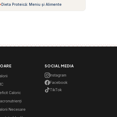
Dieta Proteică: Meniu și Alimente
TOARE
SOCIAL MEDIA
Instagram
lorii
Facebook
MC
TikTok
ficit Caloric
acronutrienți
alorii Necesare