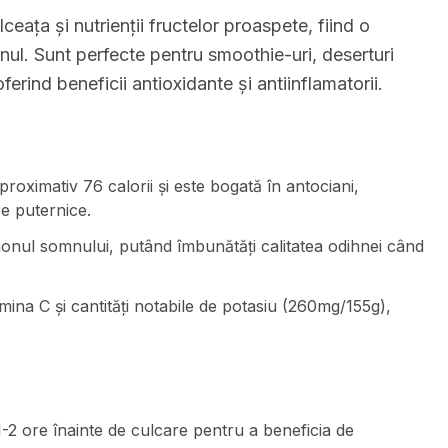
eața și nutrienții fructelor proaspete, fiind o
anul. Sunt perfecte pentru smoothie-uri, deserturi
rind beneficii antioxidante și antiinflamatorii.
roximativ 76 calorii și este bogată în antociani,
re puternice.
onul somnului, putând îmbunătăți calitatea odihnei când
ina C și cantități notabile de potasiu (260mg/155g),
2 ore înainte de culcare pentru a beneficia de