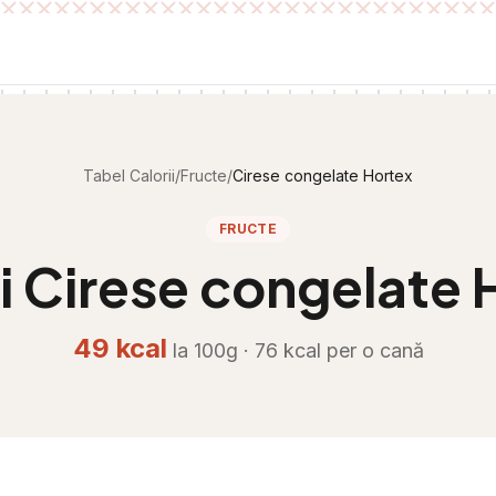
Tabel Calorii
/
Fructe
/
Cirese congelate Hortex
FRUCTE
i
Cirese congelate 
49
kcal
la 100g ·
76
kcal per
o cană