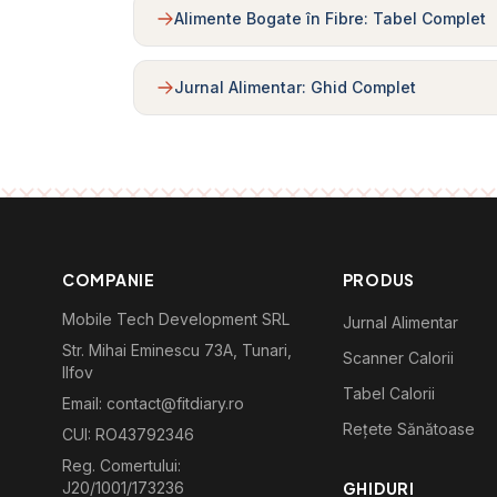
Alimente Bogate în Fibre: Tabel Complet
Jurnal Alimentar: Ghid Complet
COMPANIE
PRODUS
Mobile Tech Development SRL
Jurnal Alimentar
Str. Mihai Eminescu 73A, Tunari,
Scanner Calorii
Ilfov
Tabel Calorii
Email: contact@fitdiary.ro
Rețete Sănătoase
CUI: RO43792346
Reg. Comertului:
J20/1001/173236
GHIDURI