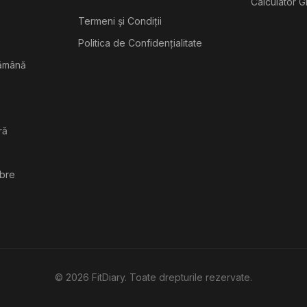
Calculator G
Termeni și Condiții
Politica de Confidențialitate
tămână
ră
ibre
©
2026
FitDiary. Toate drepturile rezervate.