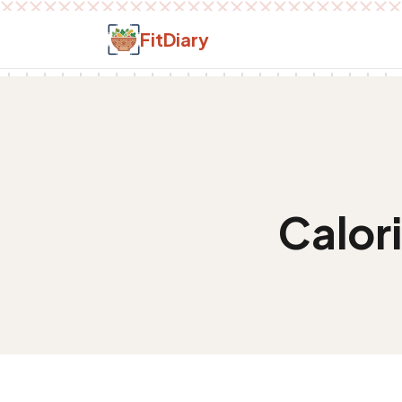
Salt la conținut
FitDiary
Calori