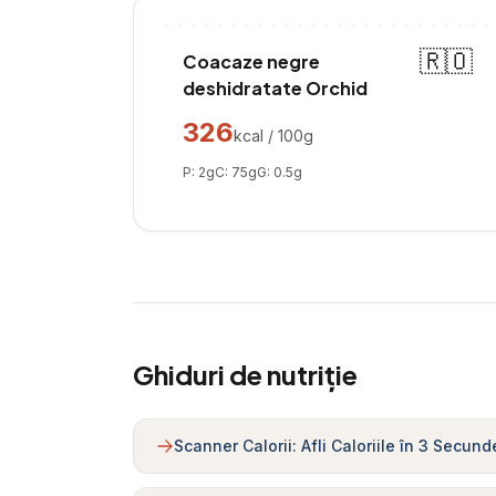
🇷🇴
Coacaze negre
deshidratate Orchid
326
kcal / 100g
P:
2
g
C:
75
g
G:
0.5
g
Ghiduri de nutriție
Scanner Calorii: Afli Caloriile în 3 Secund