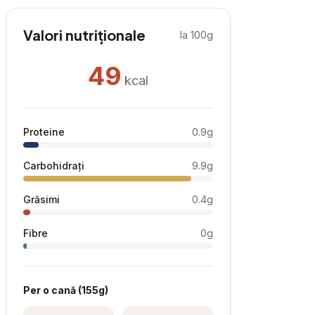
Valori nutriționale
la 100g
49
kcal
Proteine
0.9
g
Carbohidrați
9.9
g
Grăsimi
0.4
g
Fibre
0
g
Per
o cană
(
155
g)