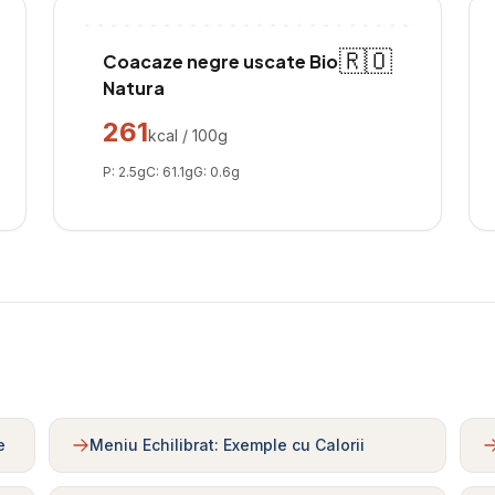
🇷🇴
Coacaze negre uscate Bio
Natura
261
kcal / 100g
P:
2.5
g
C:
61.1
g
G:
0.6
g
e
Meniu Echilibrat: Exemple cu Calorii