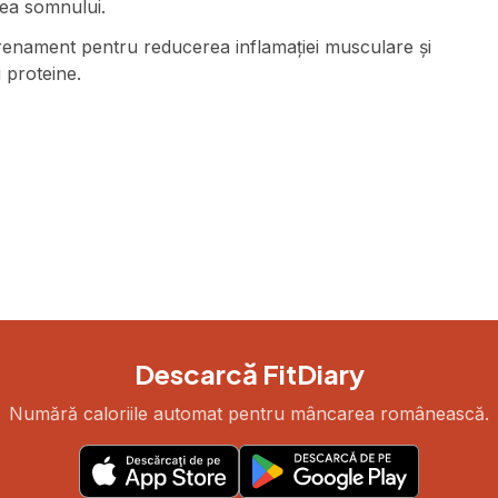
tea somnului.
renament pentru reducerea inflamației musculare și
 proteine.
Descarcă FitDiary
Numără caloriile automat pentru mâncarea românească.