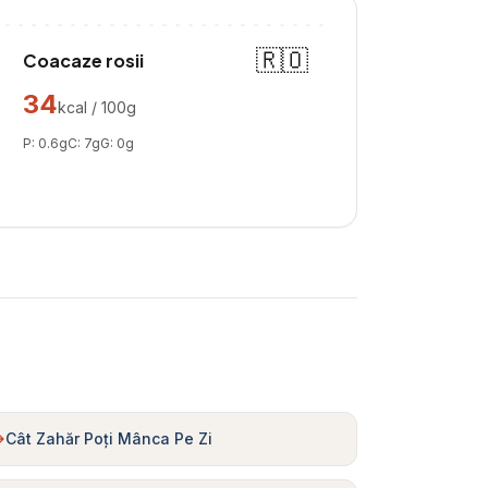
🇷🇴
Coacaze rosii
34
kcal / 100g
P:
0.6
g
C:
7
g
G:
0
g
Cât Zahăr Poți Mânca Pe Zi