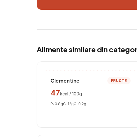
Alimente similare din catego
Clementine
FRUCTE
47
kcal / 100g
P:
0.8
g
C:
12
g
G:
0.2
g