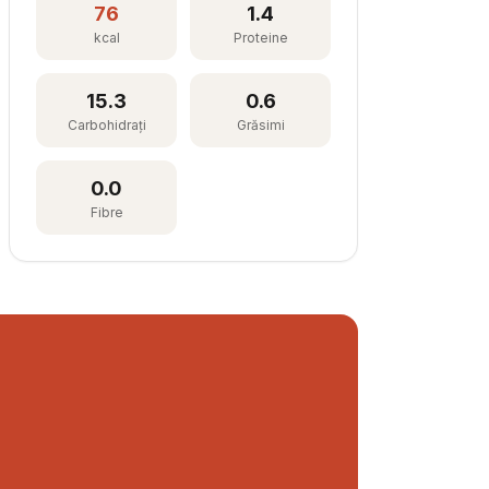
76
1.4
kcal
Proteine
15.3
0.6
Carbohidrați
Grăsimi
0.0
Fibre