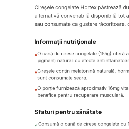
Cireșele congelate Hortex păstrează dulc
alternativă convenabilă disponibilă tot 
sau consumate ca gustare răcoritoare, ofe
Informații nutriționale
O cană de cirese congelate (155g) oferă ap
●
pigmenți naturali cu efecte antiinflamatoa
Cireșele conțin melatonină naturală, horm
●
sunt consumate seara.
O porție furnizează aproximativ 16mg vitam
●
benefice pentru recuperare musculară.
Sfaturi pentru sănătate
Consumă o cană de cirese congelate cu 1-
✓