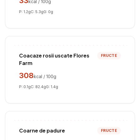
33
kcal / 100g
P:
1.2
g
C:
5.3
g
G:
0
g
Coacaze rosii uscate Flores
FRUCTE
Farm
308
kcal / 100g
P:
0.1
g
C:
82.4
g
G:
1.4
g
Coarne de padure
FRUCTE