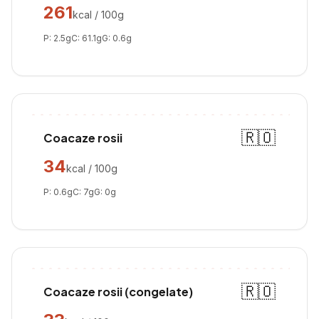
261
kcal / 100g
P:
2.5
g
C:
61.1
g
G:
0.6
g
🇷🇴
Coacaze rosii
34
kcal / 100g
P:
0.6
g
C:
7
g
G:
0
g
🇷🇴
Coacaze rosii (congelate)