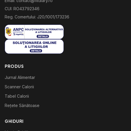
Email: contact@fitdiary.ro
CUI: RO43792346
Reg. Comertului: J20/1001/173236
PRODUS
Jurnal Alimentar
Scanner Calorii
Tabel Calorii
Rețete Sănătoase
GHIDURI