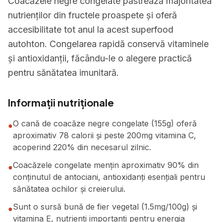
Coacăzele negre congelate păstrează majoritatea
nutrienților din fructele proaspete și oferă
accesibilitate tot anul la acest superfood
autohton. Congelarea rapidă conservă vitaminele
și antioxidanții, făcându-le o alegere practică
pentru sănătatea imunitară.
Informații nutriționale
O cană de coacăze negre congelate (155g) oferă
●
aproximativ 78 calorii și peste 200mg vitamina C,
acoperind 220% din necesarul zilnic.
Coacăzele congelate mențin aproximativ 90% din
●
conținutul de antociani, antioxidanți esențiali pentru
sănătatea ochilor și creierului.
Sunt o sursă bună de fier vegetal (1.5mg/100g) și
●
vitamina E, nutrienți importanți pentru energia