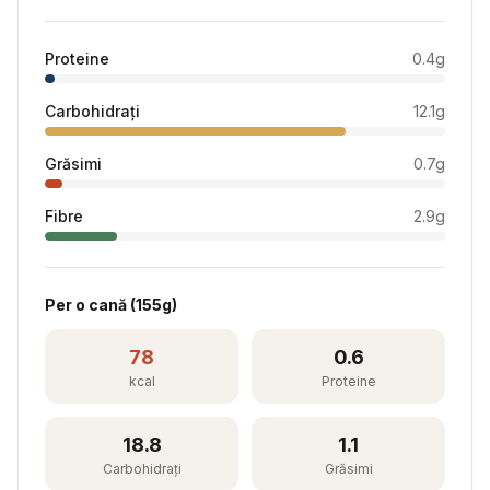
Proteine
0.4
g
Carbohidrați
12.1
g
Grăsimi
0.7
g
Fibre
2.9
g
Per
o cană
(
155
g)
78
0.6
kcal
Proteine
18.8
1.1
Carbohidrați
Grăsimi