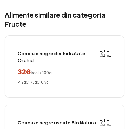
Alimente similare din categoria
Fructe
🇷🇴
Coacaze negre deshidratate
Orchid
326
kcal / 100g
P:
2
g
C:
75
g
G:
0.5
g
🇷🇴
Coacaze negre uscate Bio Natura