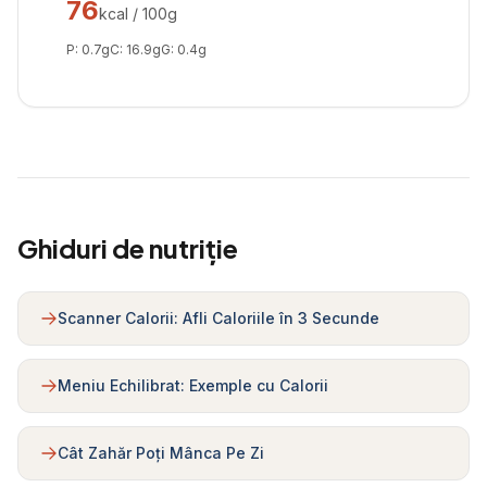
76
kcal / 100g
P:
0.7
g
C:
16.9
g
G:
0.4
g
Ghiduri de nutriție
Scanner Calorii: Afli Caloriile în 3 Secunde
Meniu Echilibrat: Exemple cu Calorii
Cât Zahăr Poți Mânca Pe Zi