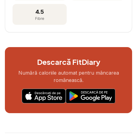
4.5
Fibre
Descarcă FitDiary
Numără caloriile automat pentru mâncarea
românească.