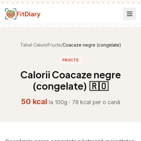
Salt la conținut
FitDiary
Tabel Calorii
/
Fructe
/
Coacaze negre (congelate)
FRUCTE
Calorii
Coacaze negre
(congelate)
🇷🇴
50
kcal
la 100g ·
78
kcal per
o cană