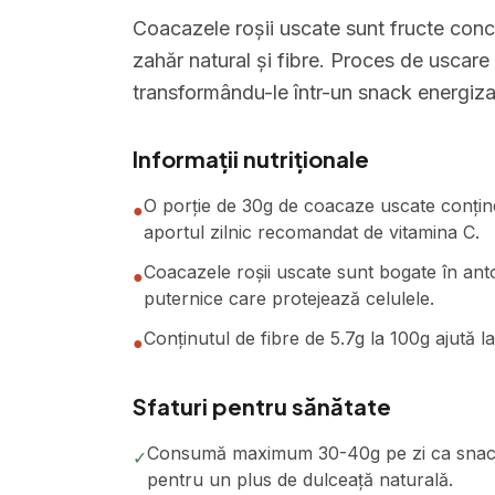
Coacazele roșii uscate sunt fructe conce
zahăr natural și fibre. Proces de uscare
transformându-le într-un snack energizan
Informații nutriționale
O porție de 30g de coacaze uscate conține
●
aportul zilnic recomandat de vitamina C.
Coacazele roșii uscate sunt bogate în antoc
●
puternice care protejează celulele.
Conținutul de fibre de 5.7g la 100g ajută la 
●
Sfaturi pentru sănătate
Consumă maximum 30-40g pe zi ca snack î
✓
pentru un plus de dulceață naturală.