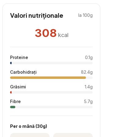
Valori nutriționale
la 100g
308
kcal
Proteine
0.1
g
Carbohidrați
82.4
g
Grăsimi
1.4
g
Fibre
5.7
g
Per
o mână
(
30
g)