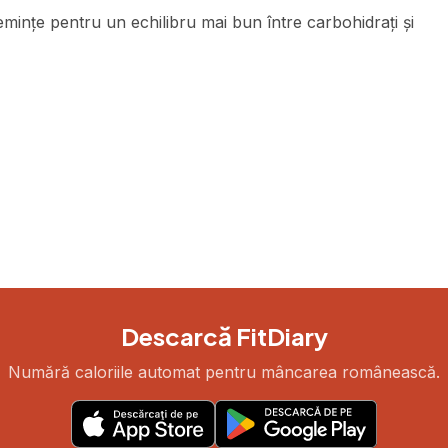
ințe pentru un echilibru mai bun între carbohidrați și
Descarcă FitDiary
Numără caloriile automat pentru mâncarea românească.