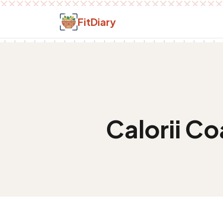
Salt la conținut
FitDiary
Calorii
Coa