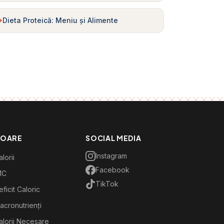
Dieta Proteică: Meniu și Alimente
TOARE
SOCIAL MEDIA
Instagram
lorii
Facebook
MC
TikTok
ficit Caloric
acronutrienți
alorii Necesare