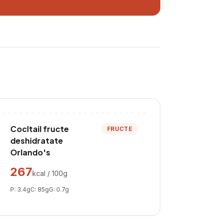
Cocltail fructe
FRUCTE
deshidratate
Orlando's
267
kcal / 100g
P:
3.4
g
C:
85
g
G:
0.7
g