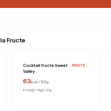
ria
Fructe
Cocktail fructe Sweet
FRUCTE
Valley
63
kcal / 100g
P:
0.5
g
C:
14
g
G:
0.1
g