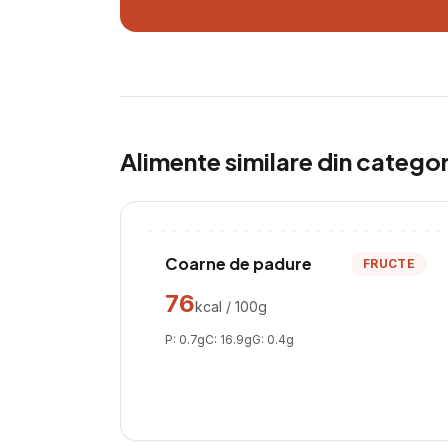
Alimente similare din catego
Coarne de padure
FRUCTE
76
kcal / 100g
P:
0.7
g
C:
16.9
g
G:
0.4
g