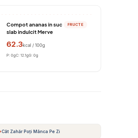
Compot ananas in suc
FRUCTE
slab indulcit Merve
62.3
kcal / 100g
P:
0
g
C:
12.1
g
G:
0
g
Cât Zahăr Poți Mânca Pe Zi