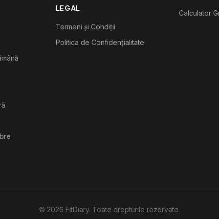
LEGAL
Calculator G
Termeni și Condiții
Politica de Confidențialitate
tămână
ră
ibre
©
2026
FitDiary. Toate drepturile rezervate.