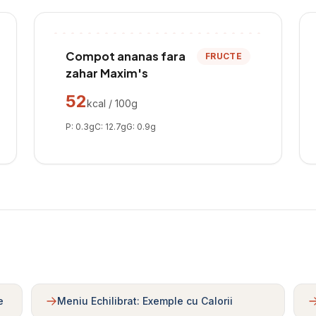
Compot ananas fara
FRUCTE
zahar Maxim's
52
kcal / 100g
P:
0.3
g
C:
12.7
g
G:
0.9
g
e
Meniu Echilibrat: Exemple cu Calorii