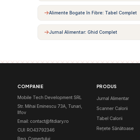
Alimente Bogate în Fibre: Tabel Complet
Jurnal Alimentar: Ghid Complet
COMPANIE
PRODUS
Mobile Tech Development SRL
Jurnal Alimentar
Str. Mihai Eminescu 73A, Tunari,
Scanner Calorii
Ilfov
Tabel Calorii
Email: contact@fitdiary.ro
Rețete Sănătoase
CUI: RO43792346
Reg. Comertului: