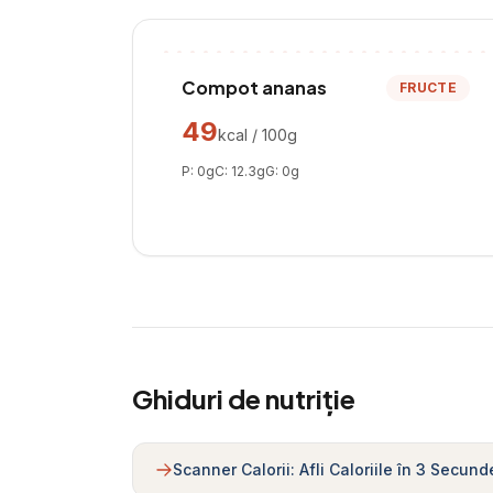
Compot ananas
FRUCTE
49
kcal / 100g
P:
0
g
C:
12.3
g
G:
0
g
Ghiduri de nutriție
Scanner Calorii: Afli Caloriile în 3 Secund