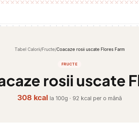
Tabel Calorii
/
Fructe
/
Coacaze rosii uscate Flores Farm
FRUCTE
caze rosii uscate F
308
kcal
la 100g ·
92
kcal per
o mână