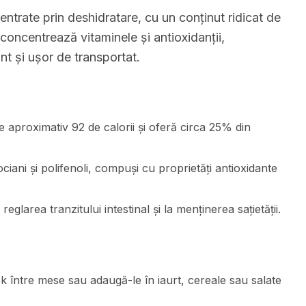
ntrate prin deshidratare, cu un conținut ridicat de
 concentrează vitaminele și antioxidanții,
t și ușor de transportat.
 aproximativ 92 de calorii și oferă circa 25% din
iani și polifenoli, compuși cu proprietăți antioxidante
reglarea tranzitului intestinal și la menținerea sațietății.
ntre mese sau adaugă-le în iaurt, cereale sau salate