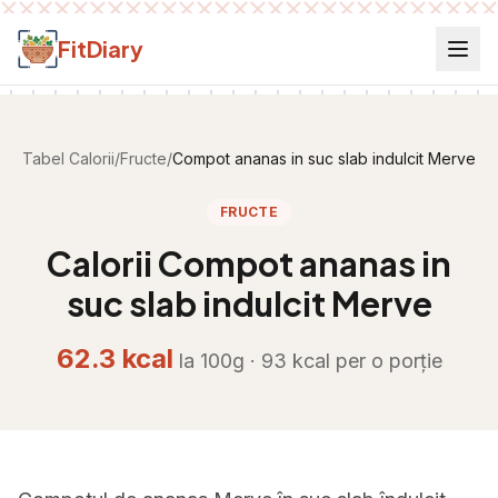
Salt la conținut
FitDiary
Tabel Calorii
/
Fructe
/
Compot ananas in suc slab indulcit Merve
FRUCTE
Calorii
Compot ananas in
suc slab indulcit Merve
62.3
kcal
la 100g ·
93
kcal per
o porție