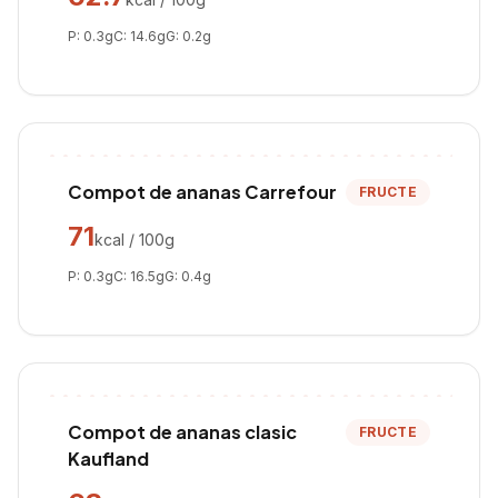
P:
0.3
g
C:
14.6
g
G:
0.2
g
Compot de ananas Carrefour
FRUCTE
71
kcal / 100g
P:
0.3
g
C:
16.5
g
G:
0.4
g
Compot de ananas clasic
FRUCTE
Kaufland