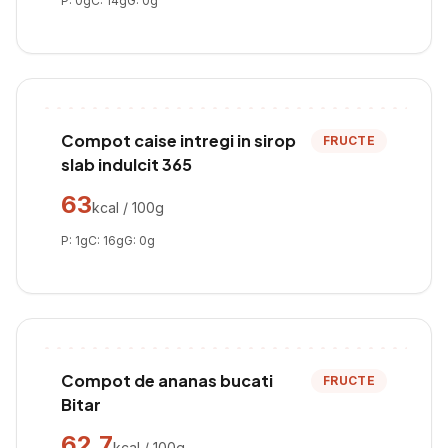
P:
0
g
C:
14
g
G:
0
g
Compot caise intregi in sirop
FRUCTE
slab indulcit 365
63
kcal / 100g
P:
1
g
C:
16
g
G:
0
g
Compot de ananas bucati
FRUCTE
Bitar
62.7
kcal / 100g