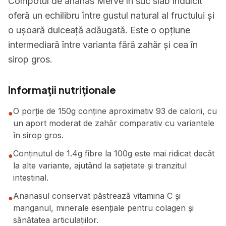
Compotul de ananas Merve în suc slab îndulcit
oferă un echilibru între gustul natural al fructului și
o ușoară dulceață adăugată. Este o opțiune
intermediară între varianta fără zahăr și cea în
sirop gros.
Informații nutriționale
O porție de 150g conține aproximativ 93 de calorii, cu
●
un aport moderat de zahăr comparativ cu variantele
în sirop gros.
Conținutul de 1.4g fibre la 100g este mai ridicat decât
●
la alte variante, ajutând la sațietate și tranzitul
intestinal.
Ananasul conservat păstrează vitamina C și
●
manganul, minerale esențiale pentru colagen și
sănătatea articulațiilor.