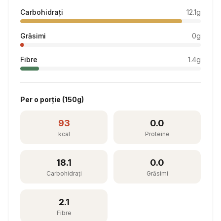
Carbohidrați
12.1
g
Grăsimi
0
g
Fibre
1.4
g
Per
o porție
(
150
g)
93
0.0
kcal
Proteine
18.1
0.0
Carbohidrați
Grăsimi
2.1
Fibre