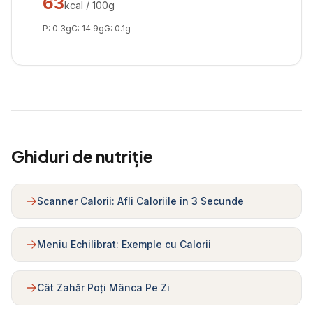
63
kcal / 100g
P:
0.3
g
C:
14.9
g
G:
0.1
g
Ghiduri de nutriție
Scanner Calorii: Afli Caloriile în 3 Secunde
Meniu Echilibrat: Exemple cu Calorii
Cât Zahăr Poți Mânca Pe Zi