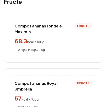
Fructe
Compot ananas rondele
FRUCTE
Maxim's
68.3
kcal / 100g
P:
0.2
g
C:
15.8
g
G:
0.5
g
Compot ananas Royal
FRUCTE
Umbrella
57
kcal / 100g