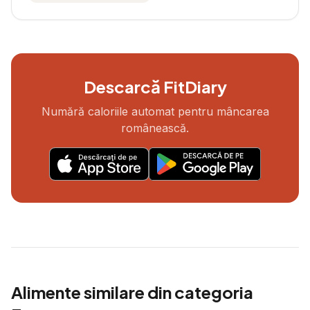
Descarcă FitDiary
Numără caloriile automat pentru mâncarea
românească.
Alimente similare din categoria