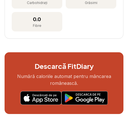
Carbohidrați
Grăsimi
0.0
Fibre
Descarcă FitDiary
Numără caloriile automat pentru mâncarea
românească.