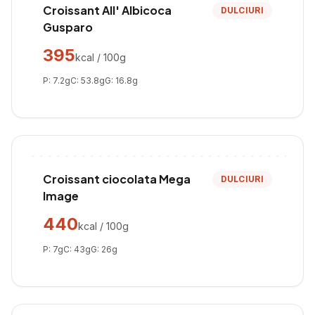
Croissant All' Albicoca
DULCIURI
Gusparo
395
kcal / 100g
P:
7.2
g
C:
53.8
g
G:
16.8
g
Croissant ciocolata Mega
DULCIURI
Image
440
kcal / 100g
P:
7
g
C:
43
g
G:
26
g