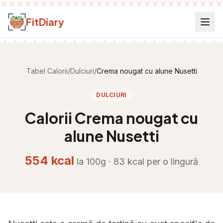
Salt la conținut
FitDiary
Tabel Calorii
/
Dulciuri
/
Crema nougat cu alune Nusetti
DULCIURI
Calorii
Crema nougat cu
alune Nusetti
554
kcal
la 100g ·
83
kcal per
o lingură