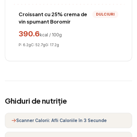
Croissant cu 25% crema de
DULCIURI
vin spumant Boromir
390.6
kcal / 100g
P:
6.2
g
C:
52.7
g
G:
17.2
g
Ghiduri de nutriție
Scanner Calorii: Afli Caloriile în 3 Secunde