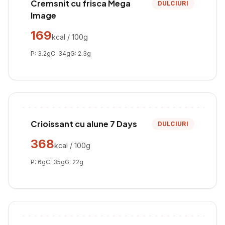
Cremsnit cu frisca Mega
DULCIURI
Image
169
kcal / 100g
P:
3.2
g
C:
34
g
G:
2.3
g
Crioissant cu alune 7 Days
DULCIURI
368
kcal / 100g
P:
6
g
C:
35
g
G:
22
g