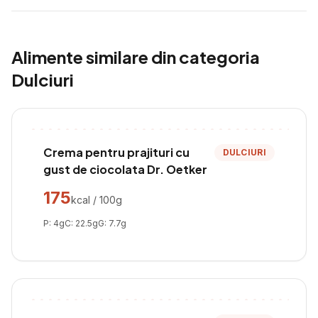
Alimente similare din categoria
Dulciuri
Crema pentru prajituri cu
DULCIURI
gust de ciocolata Dr. Oetker
175
kcal / 100g
P:
4
g
C:
22.5
g
G:
7.7
g