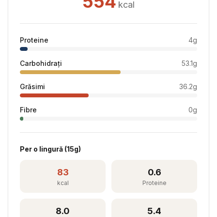
554
kcal
Proteine
4
g
Carbohidrați
53.1
g
Grăsimi
36.2
g
Fibre
0
g
Per
o lingură
(
15
g)
83
0.6
kcal
Proteine
8.0
5.4