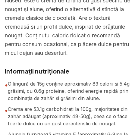
Nusetti este o cremă de tartină cu gust specific de
nougat și alune, oferind o alternativă distinctă la
cremele clasice de ciocolată. Are o textură
cremoasă și un profil dulce, inspirat de prăjiturile
nougat. Conținutul caloric ridicat o recomandă
pentru consum ocazional, ca plăcere dulce pentru
micul dejun sau deserturi.
Informații nutriționale
O lingură de 15g conține aproximativ 83 calorii și 5.4g
●
grăsimi, cu 0.6g proteine, oferind energie rapidă prin
combinația de zahăr și grăsimi din alune.
Crema are 53.1g carbohidrați la 100g, majoritatea din
●
zahăr adăugat (aproximativ 48-50g), ceea ce o face
foarte dulce cu un gust caracteristic de nougat.
Alunele furnizează vitamina E (aproximativ 6-8mg la