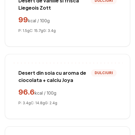
Desert de vanilie si frisca
DULCIURI
Liegeois Zott
99
kcal / 100g
P:
1.5
g
C:
15.7
g
G:
3.4
g
Desert din soia cu aroma de
DULCIURI
ciocolata + calciu Joya
96.6
kcal / 100g
P:
3.4
g
C:
14.8
g
G:
2.4
g