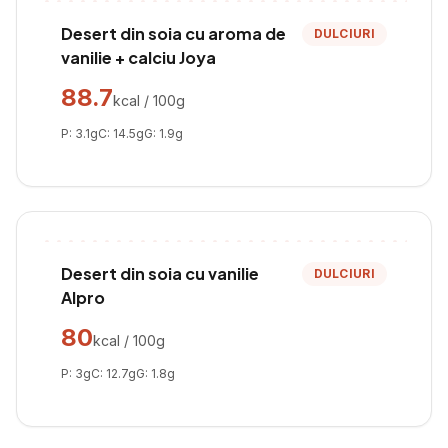
Desert din soia cu aroma de
DULCIURI
vanilie + calciu Joya
88.7
kcal / 100g
P:
3.1
g
C:
14.5
g
G:
1.9
g
Desert din soia cu vanilie
DULCIURI
Alpro
80
kcal / 100g
P:
3
g
C:
12.7
g
G:
1.8
g