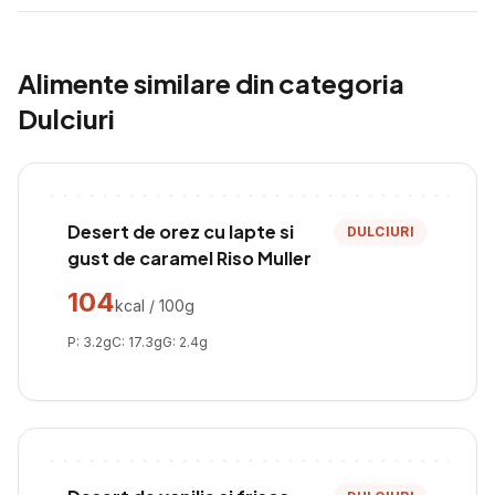
Alimente similare din categoria
Dulciuri
Desert de orez cu lapte si
DULCIURI
gust de caramel Riso Muller
104
kcal / 100g
P:
3.2
g
C:
17.3
g
G:
2.4
g