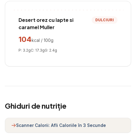
Desert orez cu lapte si
DULCIURI
caramel Muller
104
kcal / 100g
P:
3.2
g
C:
17.3
g
G:
2.4
g
Ghiduri de nutriție
Scanner Calorii: Afli Caloriile în 3 Secunde