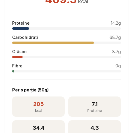
kcal
Proteine
14.2
g
Carbohidrați
68.7
g
Grăsimi
8.7
g
Fibre
0
g
Per
o porție
(
50
g)
205
7.1
kcal
Proteine
34.4
4.3