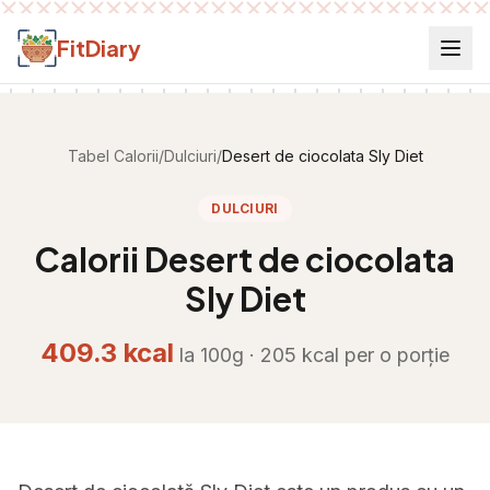
Salt la conținut
FitDiary
Tabel Calorii
/
Dulciuri
/
Desert de ciocolata Sly Diet
DULCIURI
Calorii
Desert de ciocolata
Sly Diet
409.3
kcal
la 100g ·
205
kcal per
o porție