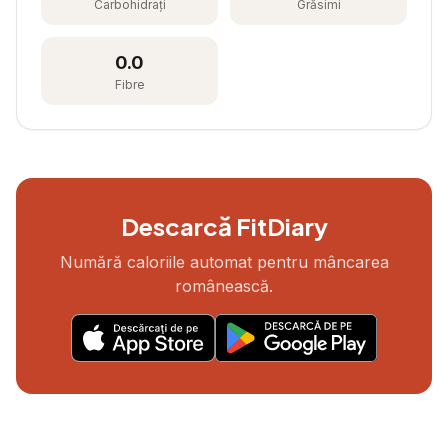
Carbohidrați
Grăsimi
0.0
Fibre
Descarcă FitDiary
Numără caloriile automat pentru mâncarea
românească.