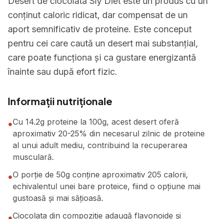
Desert de ciocolată Sly Diet este un produs cu un
conținut caloric ridicat, dar compensat de un
aport semnificativ de proteine. Este conceput
pentru cei care caută un desert mai substanțial,
care poate funcționa și ca gustare energizantă
înainte sau după efort fizic.
Informații nutriționale
Cu 14.2g proteine la 100g, acest desert oferă
●
aproximativ 20-25% din necesarul zilnic de proteine
al unui adult mediu, contribuind la recuperarea
musculară.
O porție de 50g conține aproximativ 205 calorii,
●
echivalentul unei bare proteice, fiind o opțiune mai
gustoasă și mai sățioasă.
Ciocolata din compoziție adaugă flavonoide și
●