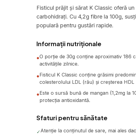
Fisticul prăjit și sărat K Classic oferă un
carbohidrați. Cu 4,2g fibre la 100g, susți
populară pentru gustări rapide.
Informații nutriționale
O porție de 30g conține aproximativ 186 ca
●
activitățile zilnice.
Fisticul K Classic conține grăsimi predom
●
colesterolului LDL (rău) și creșterea HDL 
Este o sursă bună de mangan (1,2mg la 10
●
protecția antioxidantă.
Sfaturi pentru sănătate
Atenție la conținutul de sare, mai ales da
✓