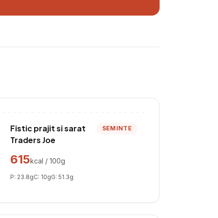
Fistic prajit si sarat
SEMINTE
Traders Joe
615
kcal / 100g
P:
23.8
g
C:
10
g
G:
51.3
g