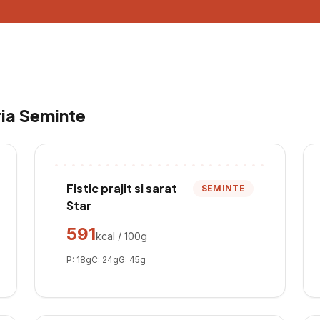
ria
Seminte
Fistic prajit si sarat
SEMINTE
Star
591
kcal / 100g
P:
18
g
C:
24
g
G:
45
g