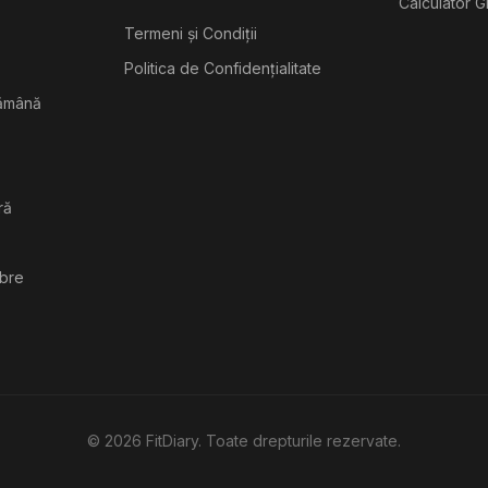
Calculator G
Termeni și Condiții
Politica de Confidențialitate
tămână
ră
ibre
©
2026
FitDiary. Toate drepturile rezervate.