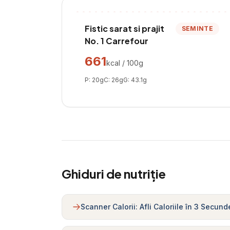
Fistic sarat si prajit
SEMINTE
No. 1 Carrefour
661
kcal / 100g
P:
20
g
C:
26
g
G:
43.1
g
Ghiduri de nutriție
Scanner Calorii: Afli Caloriile în 3 Secund