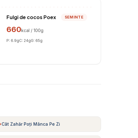
Fulgi de cocos Poex
SEMINTE
660
kcal / 100g
P:
6.9
g
C:
24
g
G:
65
g
Cât Zahăr Poți Mânca Pe Zi