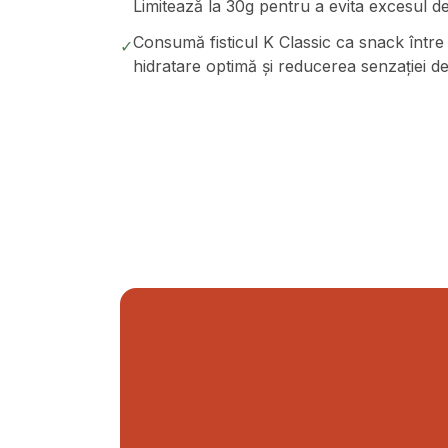
Limitează la 30g pentru a evita excesul de
Consumă fisticul K Classic ca snack într
✓
hidratare optimă și reducerea senzației d