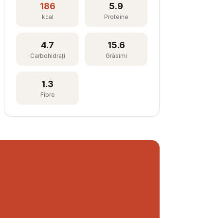
186
5.9
kcal
Proteine
4.7
15.6
Carbohidrați
Grăsimi
1.3
Fibre