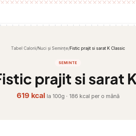
Tabel Calorii
/
Nuci și Semințe
/
Fistic prajit si sarat K Classic
SEMINTE
istic prajit si sarat 
619
kcal
la 100g ·
186
kcal per
o mână