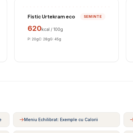
Fistic Urtekram eco
SEMINTE
620
kcal / 100g
P:
20
g
C:
28
g
G:
45
g
e
Meniu Echilibrat: Exemple cu Calorii