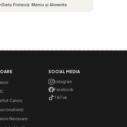
Dieta Proteică: Meniu și Alimente
TOARE
SOCIAL MEDIA
Instagram
lorii
Facebook
MC
TikTok
ficit Caloric
acronutrienți
alorii Necesare