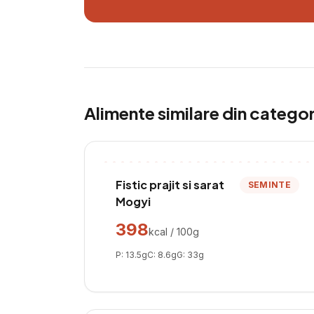
Alimente similare din catego
Fistic prajit si sarat
SEMINTE
Mogyi
398
kcal / 100g
P:
13.5
g
C:
8.6
g
G:
33
g