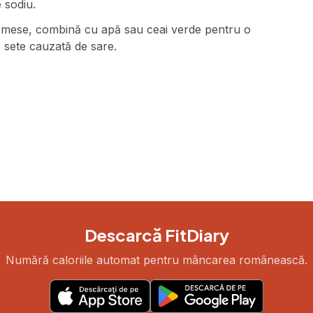
 sodiu.
e mese, combină cu apă sau ceai verde pentru o
e sete cauzată de sare.
Descarcă FitDiary
Numără caloriile automat pentru mâncarea românească.