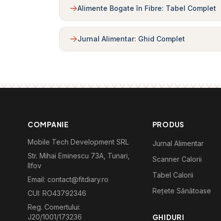
Alimente Bogate în Fibre: Tabel Complet
Jurnal Alimentar: Ghid Complet
COMPANIE
PRODUS
Mobile Tech Development SRL
Jurnal Alimentar
Str. Mihai Eminescu 73A, Tunari,
Scanner Calorii
Ilfov
Tabel Calorii
Email: contact@fitdiary.ro
Rețete Sănătoase
CUI: RO43792346
Reg. Comertului:
J20/1001/173236
GHIDURI