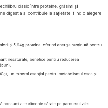
 echilibru clasic între proteine, grăsimi și
ne digestia și contribuie la sațietate, fiind o alegere
lorii și 5,94g proteine, oferind energie susținută pentru
inant nesaturate, benefice pentru reducerea
(bun).
0g), un mineral esențial pentru metabolismul osos și
că consumi alte alimente sărate pe parcursul zilei.