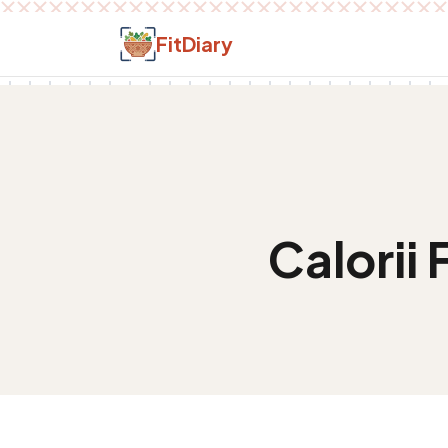
Salt la conținut
FitDiary
Calorii
F