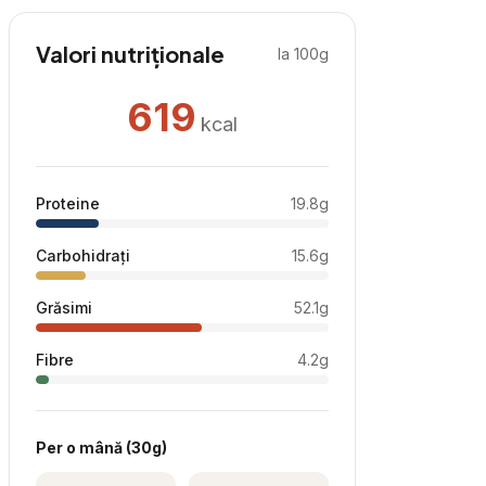
Valori nutriționale
la 100g
619
kcal
Proteine
19.8
g
Carbohidrați
15.6
g
Grăsimi
52.1
g
Fibre
4.2
g
Per
o mână
(
30
g)