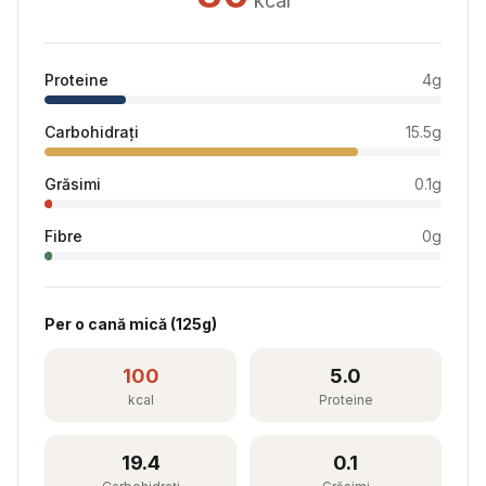
kcal
Proteine
4
g
Carbohidrați
15.5
g
Grăsimi
0.1
g
Fibre
0
g
Per
o cană mică
(
125
g)
100
5.0
kcal
Proteine
19.4
0.1