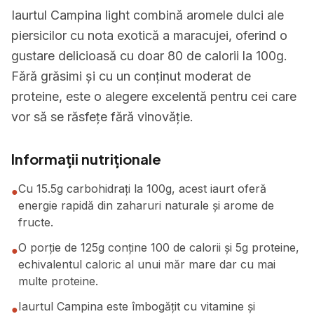
Iaurtul Campina light combină aromele dulci ale
piersicilor cu nota exotică a maracujei, oferind o
gustare delicioasă cu doar 80 de calorii la 100g.
Fără grăsimi și cu un conținut moderat de
proteine, este o alegere excelentă pentru cei care
vor să se răsfețe fără vinovăție.
Informații nutriționale
Cu 15.5g carbohidrați la 100g, acest iaurt oferă
●
energie rapidă din zaharuri naturale și arome de
fructe.
O porție de 125g conține 100 de calorii și 5g proteine,
●
echivalentul caloric al unui măr mare dar cu mai
multe proteine.
Iaurtul Campina este îmbogățit cu vitamine și
●