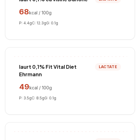
68
kcal / 100g
P:
4.4
g
C:
12.3
g
G:
0.1
g
Iaurt 0,1% Fit Vital Diet
LACTATE
Ehrmann
49
kcal / 100g
P:
3.5
g
C:
8.5
g
G:
0.1
g