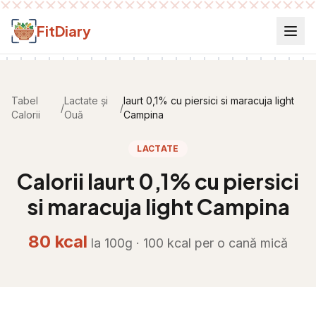
Salt la conținut
FitDiary
Tabel
Lactate și
Iaurt 0,1% cu piersici si maracuja light
/
/
Calorii
Ouă
Campina
LACTATE
Calorii
Iaurt 0,1% cu piersici
si maracuja light Campina
80
kcal
la 100g ·
100
kcal per
o cană mică