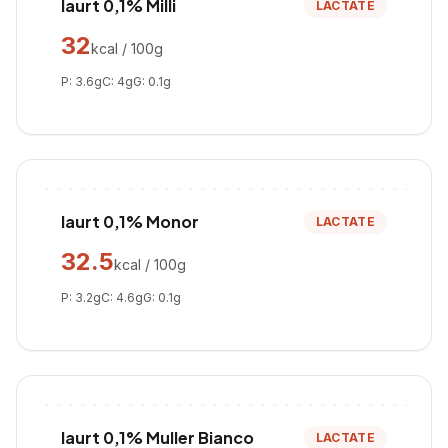
Iaurt 0,1% Milli
LACTATE
32
kcal / 100g
P:
3.6
g
C:
4
g
G:
0.1
g
Iaurt 0,1% Monor
LACTATE
32.5
kcal / 100g
P:
3.2
g
C:
4.6
g
G:
0.1
g
Iaurt 0,1% Muller Bianco
LACTATE