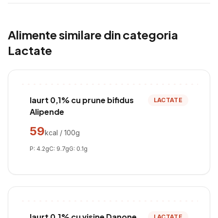
Alimente similare din categoria
Lactate
Iaurt 0,1% cu prune bifidus
LACTATE
Alipende
59
kcal / 100g
P:
4.2
g
C:
9.7
g
G:
0.1
g
Iaurt 0,1% cu visine Danone
LACTATE