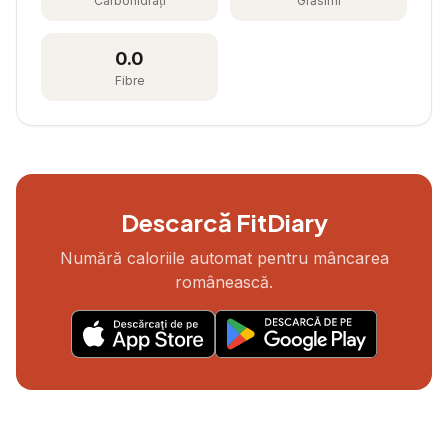
Carbohidrați
Grăsimi
0.0
Fibre
Descarcă FitDiary
Numără caloriile automat pentru mâncarea
românească.