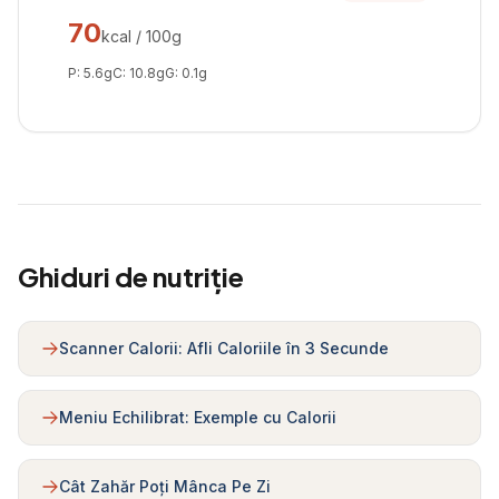
70
kcal / 100g
P:
5.6
g
C:
10.8
g
G:
0.1
g
Ghiduri de nutriție
Scanner Calorii: Afli Caloriile în 3 Secunde
Meniu Echilibrat: Exemple cu Calorii
Cât Zahăr Poți Mânca Pe Zi