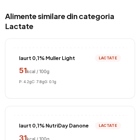
Alimente similare din categoria
Lactate
Iaurt 0,1% Muller Light
LACTATE
51
kcal / 100g
P:
4.2
g
C:
7.8
g
G:
0.1
g
Iaurt 0,1% NutriDay Danone
LACTATE
31
kcal / 100g