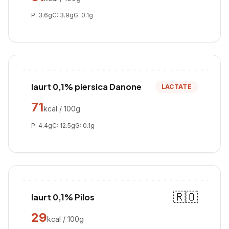
P:
3.6
g
C:
3.9
g
G:
0.1
g
Iaurt 0,1% piersica Danone
LACTATE
71
kcal / 100g
P:
4.4
g
C:
12.5
g
G:
0.1
g
🇷🇴
Iaurt 0,1% Pilos
29
kcal / 100g