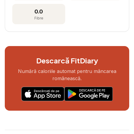
0.0
Fibre
Descarcă FitDiary
Numără caloriile automat pentru mâncarea
românească.