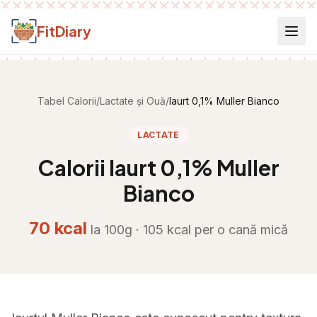
Salt la conținut
FitDiary
Tabel Calorii
/
Lactate și Ouă
/
Iaurt 0,1% Muller Bianco
LACTATE
Calorii
Iaurt 0,1% Muller
Bianco
70
kcal
la 100g ·
105
kcal per
o cană mică