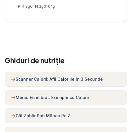
P:
4.8
g
C:
14.2
g
G:
0.1
g
Ghiduri de nutriție
Scanner Calorii: Afli Caloriile în 3 Secunde
Meniu Echilibrat: Exemple cu Calorii
Cât Zahăr Poți Mânca Pe Zi