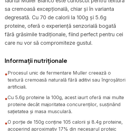
Iaurtul Muller Bianco este cunoscut pentru textura
sa cremoasă excepțională, chiar și în varianta
degresată. Cu 70 de calorii la 100g și 5.6g
proteine, oferă o experiență senzorială bogată
fără grăsimile tradiționale, fiind perfect pentru cei
care nu vor să compromiteze gustul.
Informații nutriționale
Procesul unic de fermentare Muller creează o
●
textură cremoasă naturală fără aditivi sau îngroșători
artificiali.
Cu 5.6g proteine la 100g, acest iaurt oferă mai multe
●
proteine decât majoritatea concurenților, susținând
sațietatea și masa musculară.
O porție de 150g conține 105 calorii și 8.4g proteine,
●
acoperind aproximativ 17% din necesarul proteic