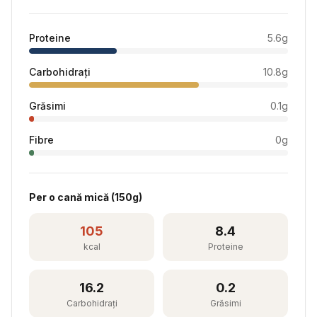
Proteine
5.6
g
Carbohidrați
10.8
g
Grăsimi
0.1
g
Fibre
0
g
Per
o cană mică
(
150
g)
105
8.4
kcal
Proteine
16.2
0.2
Carbohidrați
Grăsimi