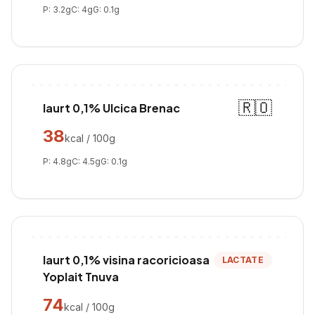
P:
3.2
g
C:
4
g
G:
0.1
g
🇷🇴
Iaurt 0,1% Ulcica Brenac
38
kcal / 100g
P:
4.8
g
C:
4.5
g
G:
0.1
g
Iaurt 0,1% visina racoricioasa
LACTATE
Yoplait Tnuva
74
kcal / 100g