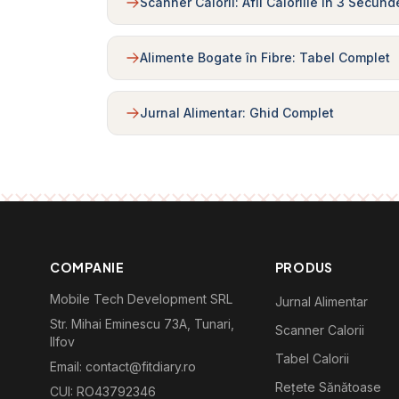
Scanner Calorii: Afli Caloriile în 3 Secund
Alimente Bogate în Fibre: Tabel Complet
Jurnal Alimentar: Ghid Complet
COMPANIE
PRODUS
Mobile Tech Development SRL
Jurnal Alimentar
Str. Mihai Eminescu 73A, Tunari,
Scanner Calorii
Ilfov
Tabel Calorii
Email: contact@fitdiary.ro
Rețete Sănătoase
CUI: RO43792346