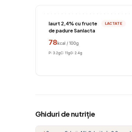
Iaurt 2,4% cu fructe
LACTATE
de padure Sanlacta
78
kcal / 100g
P:
3.2
g
C:
11
g
G:
2.4
g
Ghiduri de nutriție