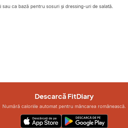
i sau ca bază pentru sosuri și dressing-uri de salată.
Descarcă FitDiary
Numără caloriile automat pentru mâncarea românească.