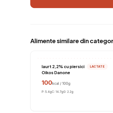
Alimente similare din catego
Iaurt 2,2% cu piersici
LACTATE
Oikos Danone
100
kcal / 100g
P:
5.4
g
C:
14.7
g
G:
2.2
g