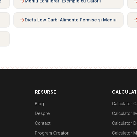
e
Meniu Echilibrat: Exemple cu Calorii
Dieta Low Carb: Alimente Permise și Meniu
RESURSE
CALCULA
Blog
Calculator Ca
Despre
Calculator I
Contact
Calculator De
Program Creatori
Calculator M