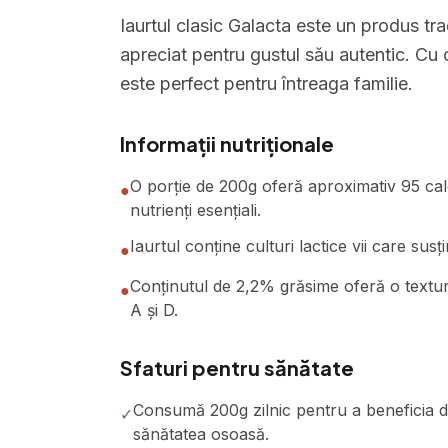
Iaurtul clasic Galacta este un produs tr
apreciat pentru gustul său autentic. Cu o 
este perfect pentru întreaga familie.
Informații nutriționale
O porție de 200g oferă aproximativ 95 calor
●
nutrienți esențiali.
Iaurtul conține culturi lactice vii care susț
●
Conținutul de 2,2% grăsime oferă o textură
●
A și D.
Sfaturi pentru sănătate
Consumă 200g zilnic pentru a beneficia de
✓
sănătatea osoasă.