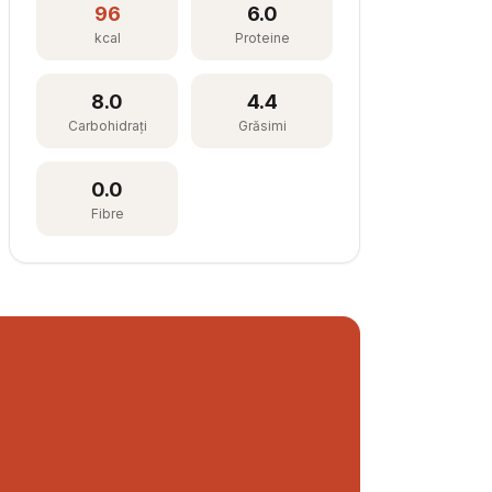
96
6.0
kcal
Proteine
8.0
4.4
Carbohidrați
Grăsimi
0.0
Fibre