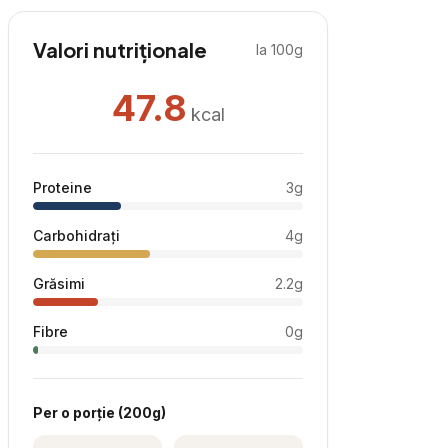
Valori nutriționale
la 100g
47.8
kcal
Proteine
3
g
Carbohidrați
4
g
Grăsimi
2.2
g
Fibre
0
g
Per
o porție
(
200
g)