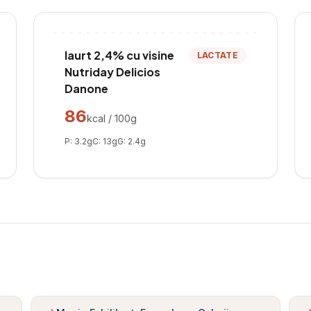
Iaurt 2,4% cu visine
LACTATE
Nutriday Delicios
Danone
86
kcal / 100g
P:
3.2
g
C:
13
g
G:
2.4
g