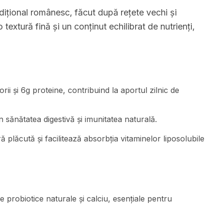
adițional românesc, făcut după rețete vechi și
textură fină și un conținut echilibrat de nutrienți,
ii și 6g proteine, contribuind la aportul zilnic de
in sănătatea digestivă și imunitatea naturală.
 plăcută și facilitează absorbția vitaminelor liposolubile
 probiotice naturale și calciu, esențiale pentru