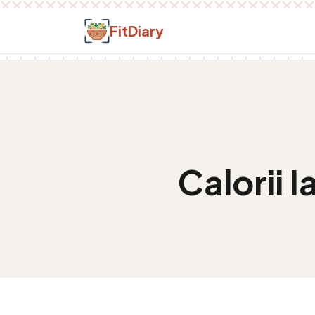
Salt la conținut
FitDiary
Calorii
I