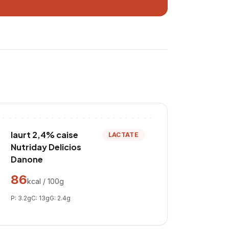
Iaurt 2,4% caise
LACTATE
Nutriday Delicios
Danone
86
kcal / 100g
P:
3.2
g
C:
13
g
G:
2.4
g