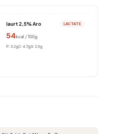
Iaurt 2,5% Aro
LACTATE
54
kcal / 100g
P:
3.2
g
C:
4.7
g
G:
2.5
g