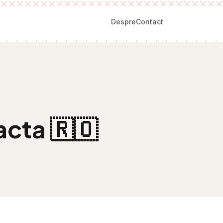
Despre
Contact
acta
🇷🇴