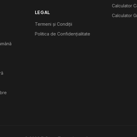
Calculator C
LEGAL
Calculator G
Termeni și Condiții
Politica de Confidențialitate
tămână
ră
ibre