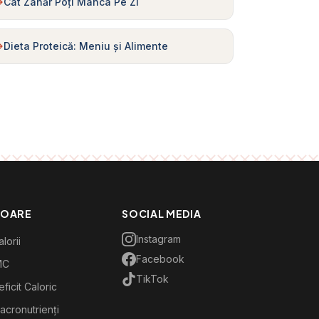
Cât Zahăr Poți Mânca Pe Zi
Dieta Proteică: Meniu și Alimente
TOARE
SOCIAL MEDIA
Instagram
lorii
Facebook
MC
TikTok
ficit Caloric
acronutrienți