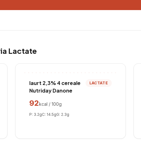
ria
Lactate
Iaurt 2,3% 4 cereale
LACTATE
Nutriday Danone
92
kcal / 100g
P:
3.2
g
C:
14.5
g
G:
2.3
g