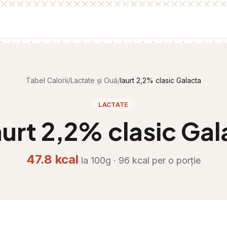
Tabel Calorii
/
Lactate și Ouă
/
Iaurt 2,2% clasic Galacta
LACTATE
aurt 2,2% clasic Gal
47.8
kcal
la 100g ·
96
kcal per
o porție