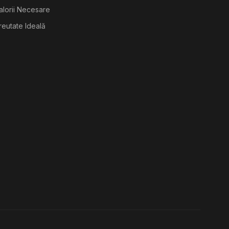
alorii Necesare
reutate Ideală