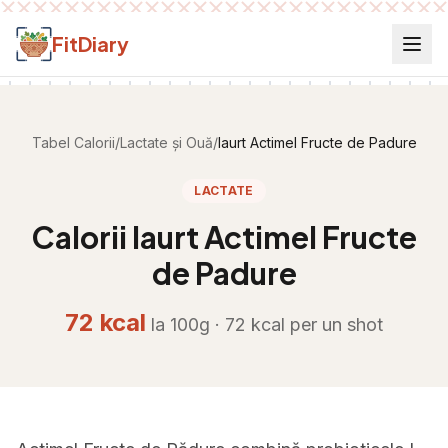
Salt la conținut
FitDiary
Tabel Calorii
/
Lactate și Ouă
/
Iaurt Actimel Fructe de Padure
LACTATE
Calorii
Iaurt Actimel Fructe
de Padure
72
kcal
la 100g ·
72
kcal per
un shot