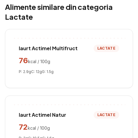
Alimente similare din categoria
Lactate
Iaurt Actimel Multifruct
LACTATE
76
kcal / 100g
P:
2.9
g
C:
12
g
G:
1.5
g
Iaurt Actimel Natur
LACTATE
72
kcal / 100g