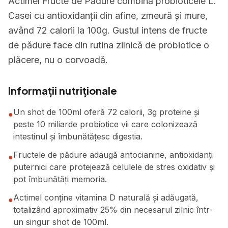
Actimel Fructe de Pădure combină probioticele L.
Casei cu antioxidanții din afine, zmeură și mure,
având 72 calorii la 100g. Gustul intens de fructe
de pădure face din rutina zilnică de probiotice o
plăcere, nu o corvoadă.
Informații nutriționale
Un shot de 100ml oferă 72 calorii, 3g proteine și
●
peste 10 miliarde probiotice vii care colonizează
intestinul și îmbunătățesc digestia.
Fructele de pădure adaugă antocianine, antioxidanți
●
puternici care protejează celulele de stres oxidativ și
pot îmbunătăți memoria.
Actimel conține vitamina D naturală și adăugată,
●
totalizând aproximativ 25% din necesarul zilnic într-
un singur shot de 100ml.