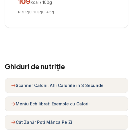
109
kcal / 100g
P:
5.1
g
C:
11.3
g
G:
4.5
g
Ghiduri de nutriție
Scanner Calorii: Afli Caloriile în 3 Secunde
Meniu Echilibrat: Exemple cu Calorii
Cât Zahăr Poți Mânca Pe Zi