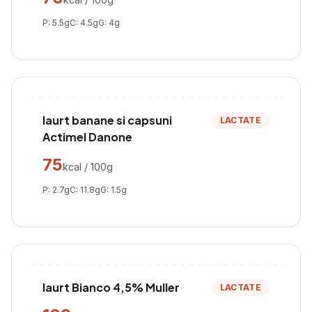
P:
5.5
g
C:
4.5
g
G:
4
g
Iaurt banane si capsuni
LACTATE
Actimel Danone
75
kcal / 100g
P:
2.7
g
C:
11.8
g
G:
1.5
g
Iaurt Bianco 4,5% Muller
LACTATE