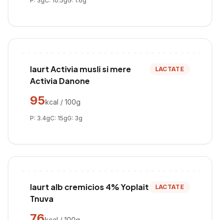
P:
3
g
C:
10.5
g
G:
1.6
g
Iaurt Activia musli si mere
LACTATE
Activia Danone
95
kcal / 100g
P:
3.4
g
C:
15
g
G:
3
g
Iaurt alb cremicios 4% Yoplait
LACTATE
Tnuva
76
kcal / 100g