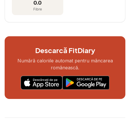
0.0
Fibre
Descarcă FitDiary
Numără caloriile automat pentru mâncarea
românească.