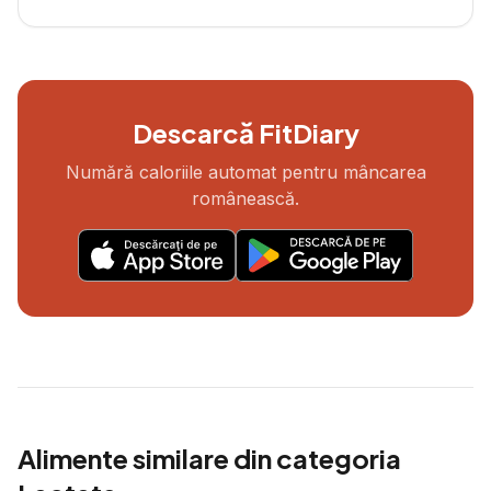
Descarcă FitDiary
Numără caloriile automat pentru mâncarea
românească.
Alimente similare din categoria