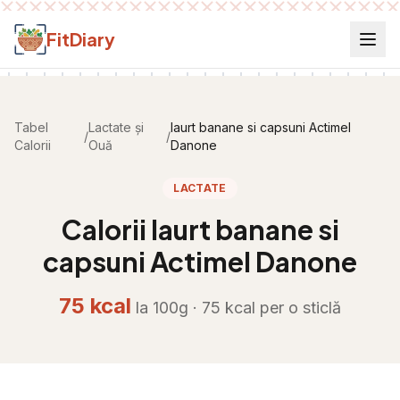
Salt la conținut
FitDiary
Tabel
Lactate și
Iaurt banane si capsuni Actimel
/
/
Calorii
Ouă
Danone
LACTATE
Calorii
Iaurt banane si
capsuni Actimel Danone
75
kcal
la 100g ·
75
kcal per
o sticlă