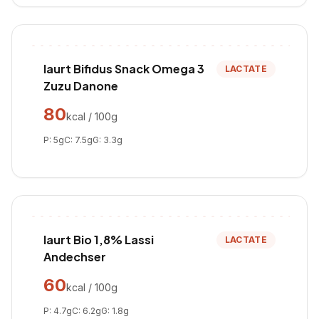
Iaurt Bifidus Snack Omega 3
LACTATE
Zuzu Danone
80
kcal / 100g
P:
5
g
C:
7.5
g
G:
3.3
g
Iaurt Bio 1,8% Lassi
LACTATE
Andechser
60
kcal / 100g
P:
4.7
g
C:
6.2
g
G:
1.8
g