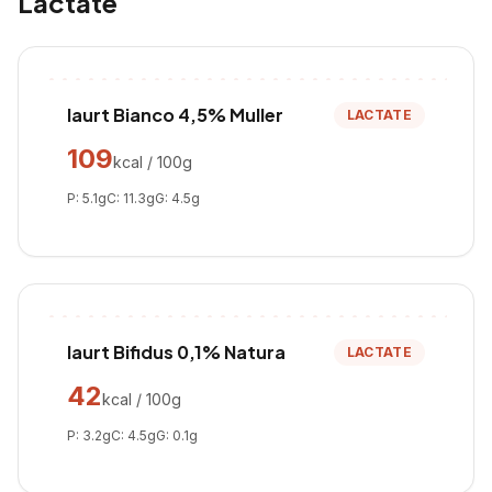
Lactate
Iaurt Bianco 4,5% Muller
LACTATE
109
kcal / 100g
P:
5.1
g
C:
11.3
g
G:
4.5
g
Iaurt Bifidus 0,1% Natura
LACTATE
42
kcal / 100g
P:
3.2
g
C:
4.5
g
G:
0.1
g