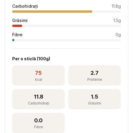
Carbohidrați
11.8
g
Grăsimi
1.5
g
Fibre
0
g
Per
o sticlă
(
100
g)
75
2.7
kcal
Proteine
11.8
1.5
Carbohidrați
Grăsimi
0.0
Fibre