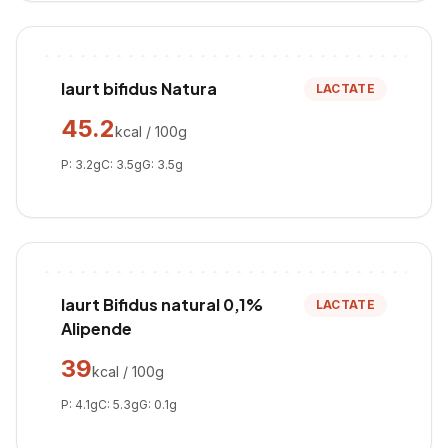
Iaurt bifidus Natura
LACTATE
45.2
kcal / 100g
P:
3.2
g
C:
3.5
g
G:
3.5
g
Iaurt Bifidus natural 0,1%
LACTATE
Alipende
39
kcal / 100g
P:
4.1
g
C:
5.3
g
G:
0.1
g