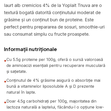
Iaurt alb cremicios 4% de la Yoplait Tnuva are o
textură bogată datorită conținutului moderat de
grăsime și un conținut bun de proteine. Este
perfect pentru prepararea de sosuri, smoothie-uri
sau consumat simplu cu fructe proaspete.
Informații nutriționale
Cu 5.5g proteine per 100g, oferă o sursă valoroasă
●
de aminoacizi esențiali pentru recuperare musculară
și sațietate.
Conținutul de 4% grăsime asigură o absorbție mai
●
bună a vitaminelor liposolubile A și D prezente
natural în lapte.
Doar 4.5g carbohidrați per 100g, majoritatea din
●
lactoza naturală a laptelui, făcându-l o opțiune low-