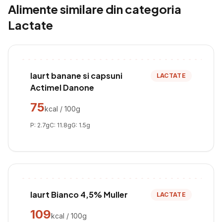
Alimente similare din categoria
Lactate
Iaurt banane si capsuni
LACTATE
Actimel Danone
75
kcal / 100g
P:
2.7
g
C:
11.8
g
G:
1.5
g
Iaurt Bianco 4,5% Muller
LACTATE
109
kcal / 100g