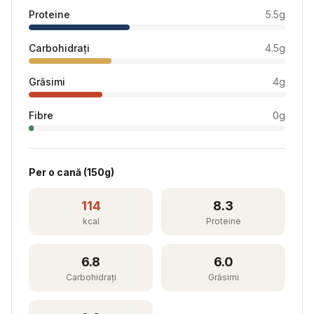
Proteine
5.5
g
Carbohidrați
4.5
g
Grăsimi
4
g
Fibre
0
g
Per
o cană
(
150
g)
114
8.3
kcal
Proteine
6.8
6.0
Carbohidrați
Grăsimi