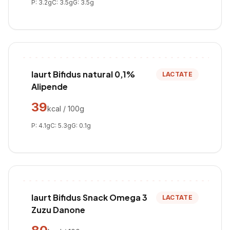
P:
3.2
g
C:
3.5
g
G:
3.5
g
Iaurt Bifidus natural 0,1%
LACTATE
Alipende
39
kcal / 100g
P:
4.1
g
C:
5.3
g
G:
0.1
g
Iaurt Bifidus Snack Omega 3
LACTATE
Zuzu Danone