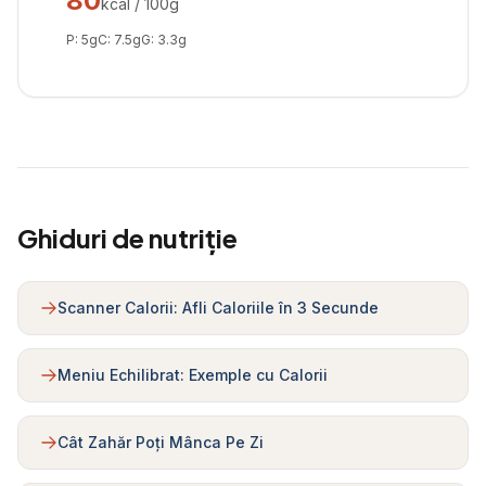
80
kcal / 100g
P:
5
g
C:
7.5
g
G:
3.3
g
Ghiduri de nutriție
Scanner Calorii: Afli Caloriile în 3 Secunde
Meniu Echilibrat: Exemple cu Calorii
Cât Zahăr Poți Mânca Pe Zi