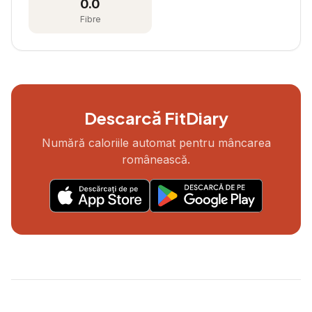
0.0
Fibre
Descarcă FitDiary
Numără caloriile automat pentru mâncarea
românească.