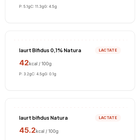
P:
5.1
g
C:
11.3
g
G:
4.5
g
Iaurt Bifidus 0,1% Natura
LACTATE
42
kcal / 100g
P:
3.2
g
C:
4.5
g
G:
0.1
g
Iaurt bifidus Natura
LACTATE
45.2
kcal / 100g