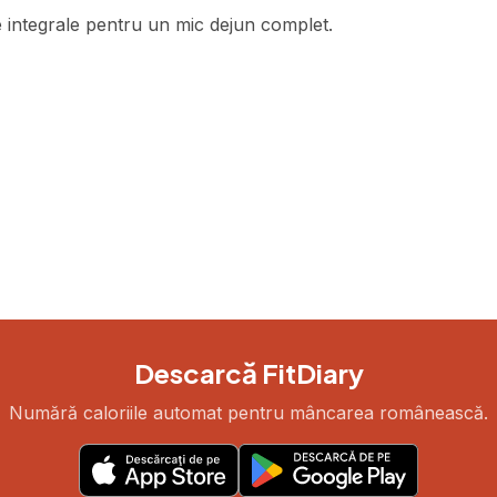
 integrale pentru un mic dejun complet.
Descarcă FitDiary
Numără caloriile automat pentru mâncarea românească.