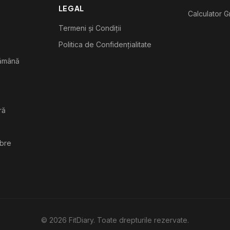
LEGAL
Calculator G
Termeni și Condiții
Politica de Confidențialitate
tămână
ră
ibre
©
2026
FitDiary. Toate drepturile rezervate.