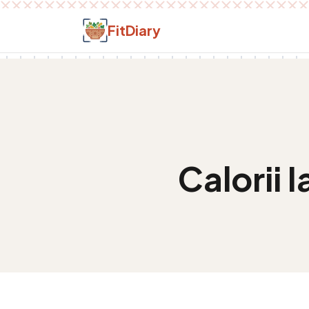
Salt la conținut
FitDiary
Calorii
I