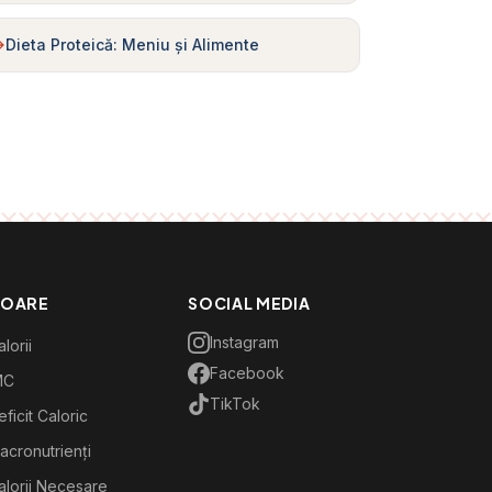
Dieta Proteică: Meniu și Alimente
TOARE
SOCIAL MEDIA
Instagram
lorii
Facebook
MC
TikTok
ficit Caloric
acronutrienți
alorii Necesare