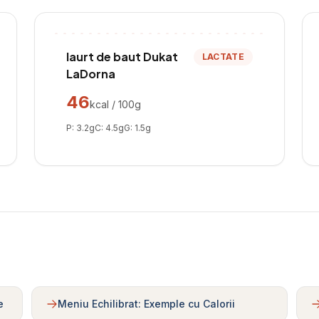
Iaurt de baut Dukat
LACTATE
LaDorna
46
kcal / 100g
P:
3.2
g
C:
4.5
g
G:
1.5
g
e
Meniu Echilibrat: Exemple cu Calorii