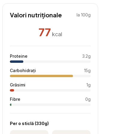
Valori nutriționale
la 100g
77
kcal
Proteine
3.2
g
Carbohidrați
15
g
Grăsimi
1
g
Fibre
0
g
Per
o sticlă
(
330
g)