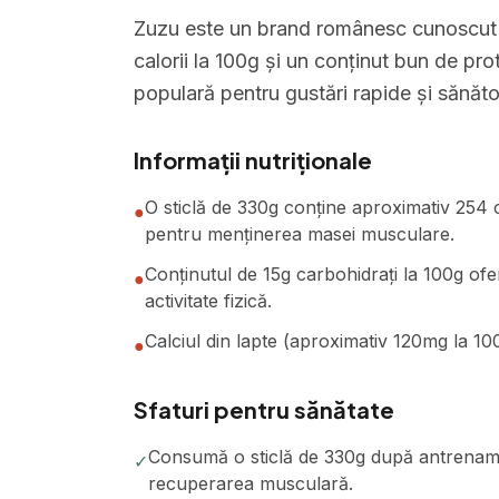
Zuzu este un brand românesc cunoscut p
calorii la 100g și un conținut bun de pro
populară pentru gustări rapide și sănăt
Informații nutriționale
O sticlă de 330g conține aproximativ 254 ca
●
pentru menținerea masei musculare.
Conținutul de 15g carbohidrați la 100g of
●
activitate fizică.
Calciul din lapte (aproximativ 120mg la 10
●
Sfaturi pentru sănătate
Consumă o sticlă de 330g după antrenamen
✓
recuperarea musculară.