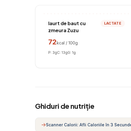
Iaurt de baut cu
LACTATE
zmeura Zuzu
72
kcal / 100g
P:
3
g
C:
13
g
G:
1
g
Ghiduri de nutriție
Scanner Calorii: Afli Caloriile în 3 Secund