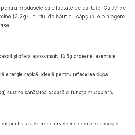
entru produsele sale lactate de calitate. Cu 77 de
teine (3.2g), iaurtul de băut cu căpșuni e o alegere
oase.
lorii și oferă aproximativ 10.5g proteine, esențiale
eră energie rapidă, ideală pentru refacerea după
0g) susține sănătatea osoasă și funcția musculară.
t pentru a reface rezervele de energie și a sprijini