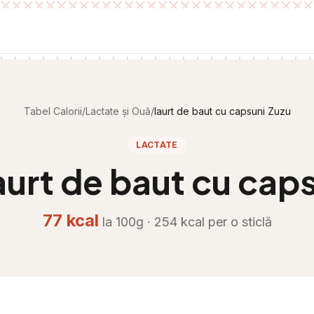
Tabel Calorii
/
Lactate și Ouă
/
Iaurt de baut cu capsuni Zuzu
LACTATE
aurt de baut cu cap
77
kcal
la 100g ·
254
kcal per
o sticlă