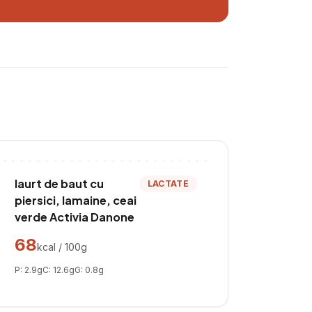
Iaurt de baut cu
LACTATE
piersici, lamaine, ceai
verde Activia Danone
68
kcal / 100g
P:
2.9
g
C:
12.6
g
G:
0.8
g