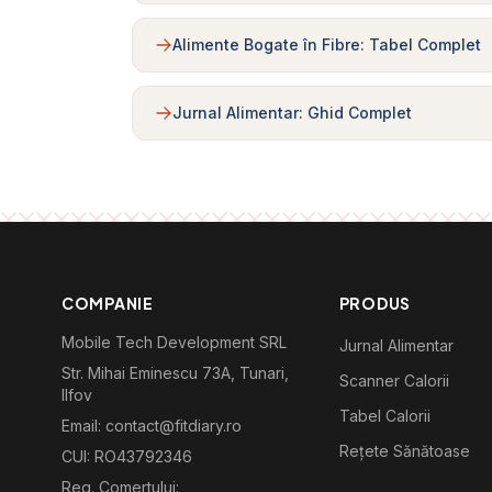
Alimente Bogate în Fibre: Tabel Complet
Jurnal Alimentar: Ghid Complet
COMPANIE
PRODUS
Mobile Tech Development SRL
Jurnal Alimentar
Str. Mihai Eminescu 73A, Tunari,
Scanner Calorii
Ilfov
Tabel Calorii
Email: contact@fitdiary.ro
Rețete Sănătoase
CUI: RO43792346
Reg. Comertului: