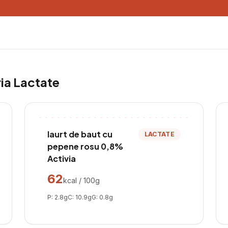
ria
Lactate
Iaurt de baut cu
LACTATE
pepene rosu 0,8%
Activia
62
kcal / 100g
P:
2.8
g
C:
10.9
g
G:
0.8
g