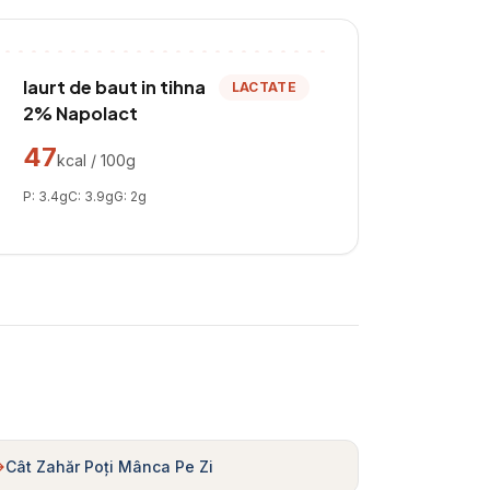
Iaurt de baut in tihna
LACTATE
2% Napolact
47
kcal / 100g
P:
3.4
g
C:
3.9
g
G:
2
g
Cât Zahăr Poți Mânca Pe Zi