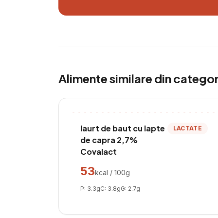
Alimente similare din catego
Iaurt de baut cu lapte
LACTATE
de capra 2,7%
Covalact
53
kcal / 100g
P:
3.3
g
C:
3.8
g
G:
2.7
g