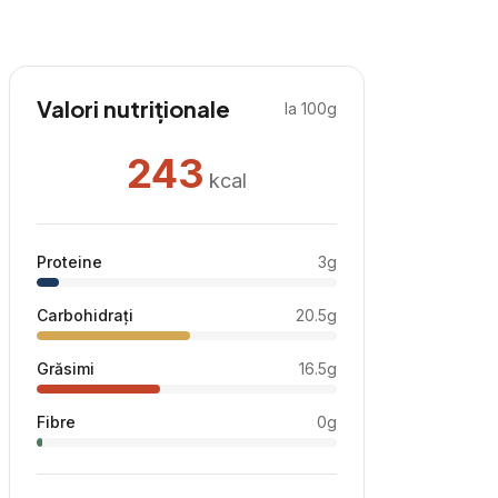
Valori nutriționale
la 100g
243
kcal
Proteine
3
g
Carbohidrați
20.5
g
Grăsimi
16.5
g
Fibre
0
g