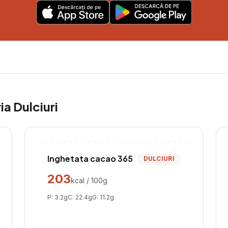
ria
Dulciuri
Inghetata cacao 365
DULCIURI
203
kcal / 100g
P:
3.2
g
C:
22.4
g
G:
11.2
g