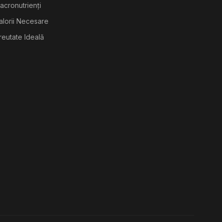
acronutrienți
alorii Necesare
reutate Ideală