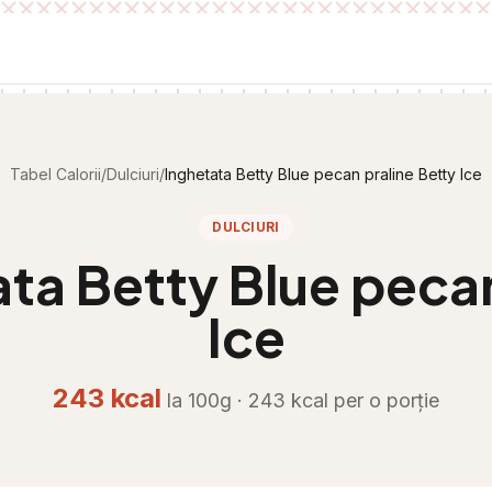
Tabel Calorii
/
Dulciuri
/
Inghetata Betty Blue pecan praline Betty Ice
DULCIURI
ta Betty Blue pecan
Ice
243
kcal
la 100g ·
243
kcal per
o porție