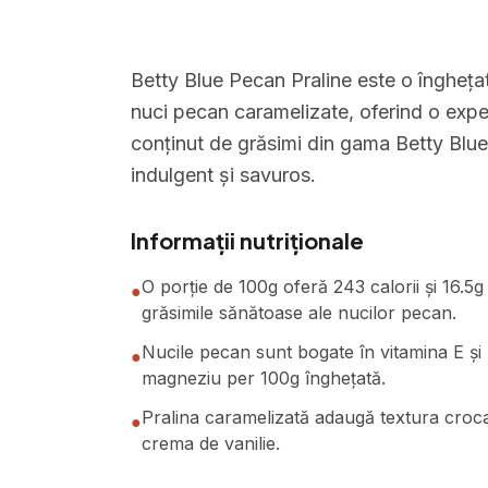
Betty Blue Pecan Praline este o îngheț
nuci pecan caramelizate, oferind o exper
conținut de grăsimi din gama Betty Blue, 
indulgent și savuros.
Informații nutriționale
O porție de 100g oferă 243 calorii și 16.5g
●
grăsimile sănătoase ale nucilor pecan.
Nucile pecan sunt bogate în vitamina E și
●
magneziu per 100g înghețată.
Pralina caramelizată adaugă textura croc
●
crema de vanilie.