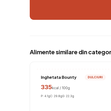
Alimente similare din catego
Inghetata Bounty
DULCIURI
335
kcal / 100g
P:
4.1
g
C:
29.8
g
G:
22.3
g