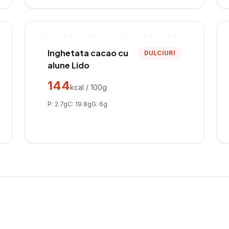
Inghetata cacao cu
DULCIURI
alune Lido
144
kcal / 100g
P:
2.7
g
C:
19.8
g
G:
6
g