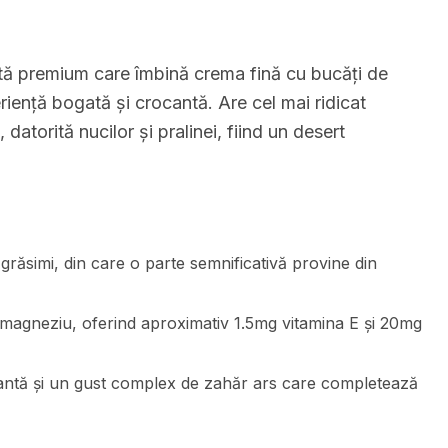
ată premium care îmbină crema fină cu bucăți de
iență bogată și crocantă. Are cel mai ridicat
datorită nucilor și pralinei, fiind un desert
 grăsimi, din care o parte semnificativă provine din
 magneziu, oferind aproximativ 1.5mg vitamina E și 20mg
antă și un gust complex de zahăr ars care completează