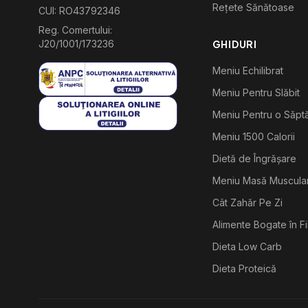
Rețete Sănătoase
CUI: RO43792346
Reg. Comertului:
J20/1001/173236
GHIDURI
Meniu Echilibrat
Meniu Pentru Slăbit
Meniu Pentru o Săp
Meniu 1500 Calorii
Dietă de Îngrășare
Meniu Masă Muscula
Cât Zahăr Pe Zi
Alimente Bogate în F
Dieta Low Carb
Dieta Proteică