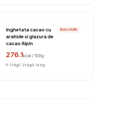
Inghetata cacao cu
DULCIURI
arahide si glazura de
cacao Alpin
276.1
kcal / 100g
P:
11.8
g
C:
21.6
g
G:
14.6
g