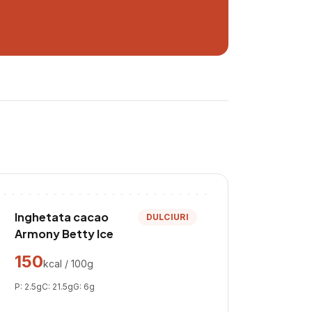
Inghetata cacao
DULCIURI
Armony Betty Ice
150
kcal / 100g
P:
2.5
g
C:
21.5
g
G:
6
g