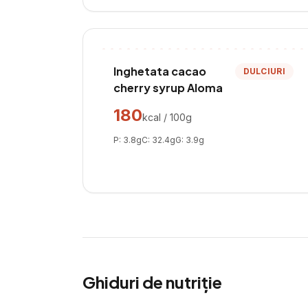
Inghetata cacao
DULCIURI
cherry syrup Aloma
180
kcal / 100g
P:
3.8
g
C:
32.4
g
G:
3.9
g
Ghiduri de nutriție