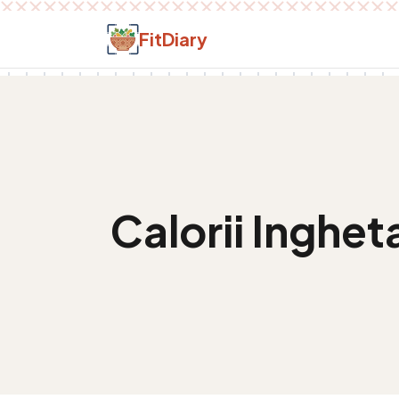
Salt la conținut
FitDiary
Calorii
Ingheta