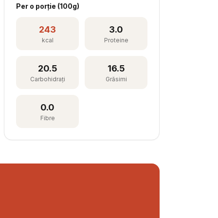
Per
o porție
(
100
g)
243
3.0
kcal
Proteine
20.5
16.5
Carbohidrați
Grăsimi
0.0
Fibre