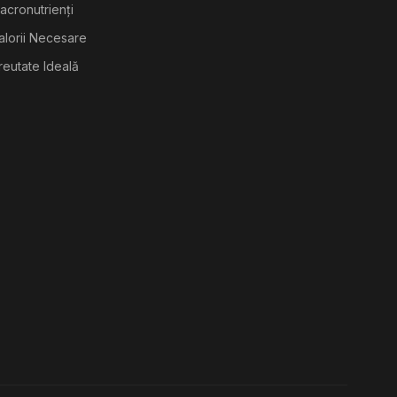
acronutrienți
alorii Necesare
reutate Ideală