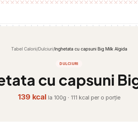
Tabel Calorii
/
Dulciuri
/
Inghetata cu capsuni Big Milk Algida
DULCIURI
etata cu capsuni Big
139
kcal
la 100g ·
111
kcal per
o porție