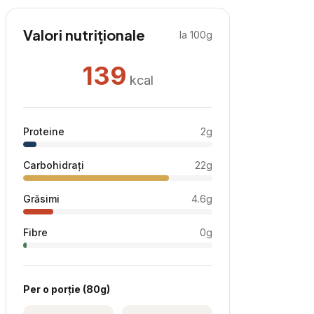
Valori nutriționale
la 100g
139
kcal
Proteine
2
g
Carbohidrați
22
g
Grăsimi
4.6
g
Fibre
0
g
Per
o porție
(
80
g)