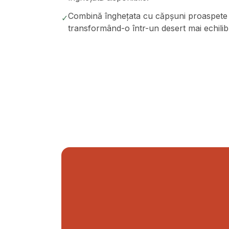
Combină înghețata cu căpșuni proaspete p
✓
transformând-o într-un desert mai echilib