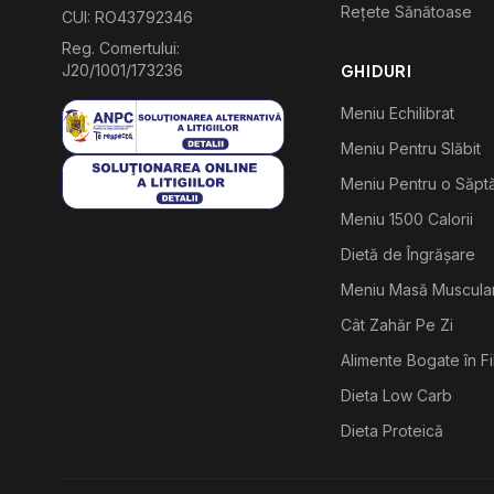
Rețete Sănătoase
CUI: RO43792346
Reg. Comertului:
J20/1001/173236
GHIDURI
Meniu Echilibrat
Meniu Pentru Slăbit
Meniu Pentru o Săp
Meniu 1500 Calorii
Dietă de Îngrășare
Meniu Masă Muscula
Cât Zahăr Pe Zi
Alimente Bogate în F
Dieta Low Carb
Dieta Proteică