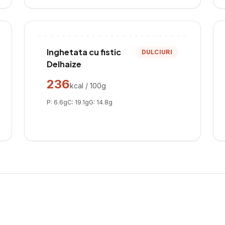
Inghetata cu fistic
DULCIURI
Delhaize
236
kcal / 100g
P:
6.6
g
C:
19.1
g
G:
14.8
g