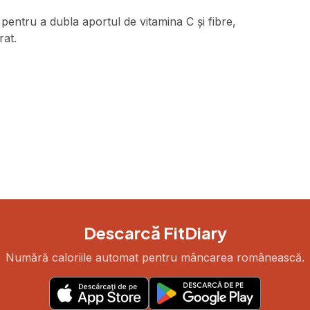
entru a dubla aportul de vitamina C și fibre,
rat.
Descarcă FitDiary
Numără caloriile automat pentru mâncarea românească.