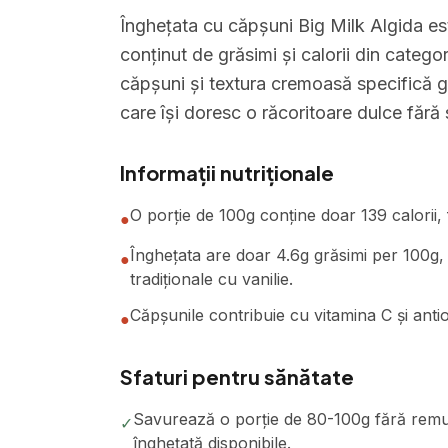
Înghețata cu căpșuni Big Milk Algida est
conținut de grăsimi și calorii din catego
căpșuni și textura cremoasă specifică g
care își doresc o răcoritoare dulce fără
Informații nutriționale
O porție de 100g conține doar 139 calorii,
●
Înghețata are doar 4.6g grăsimi per 100g,
●
tradiționale cu vanilie.
Căpșunile contribuie cu vitamina C și antio
●
Sfaturi pentru sănătate
Savurează o porție de 80-100g fără remușc
✓
înghețată disponibile.