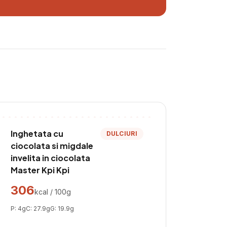
Inghetata cu
DULCIURI
ciocolata si migdale
invelita in ciocolata
Master Kpi Kpi
306
kcal / 100g
P:
4
g
C:
27.9
g
G:
19.9
g