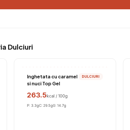
ria
Dulciuri
Inghetata cu caramel
DULCIURI
si nuci Top Gel
263.5
kcal / 100g
P:
3.3
g
C:
29.5
g
G:
14.7
g