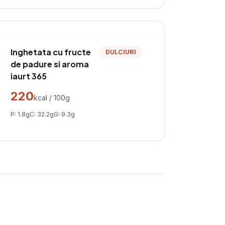
Inghetata cu fructe
DULCIURI
de padure si aroma
iaurt 365
220
kcal / 100g
P:
1.8
g
C:
32.2
g
G:
9.3
g