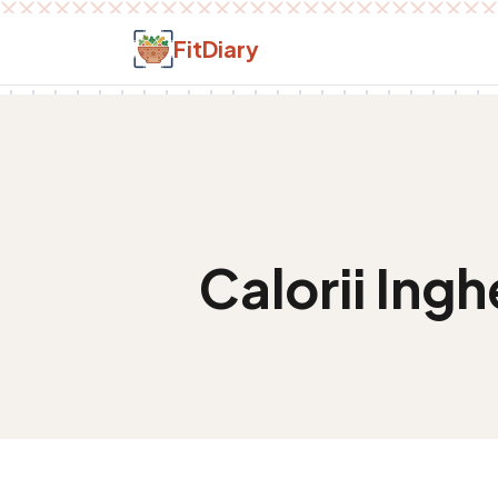
Salt la conținut
FitDiary
Calorii
Ingh