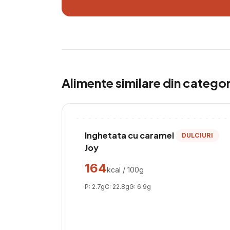
Alimente similare din catego
Inghetata cu caramel
DULCIURI
Joy
164
kcal / 100g
P:
2.7
g
C:
22.8
g
G:
6.9
g