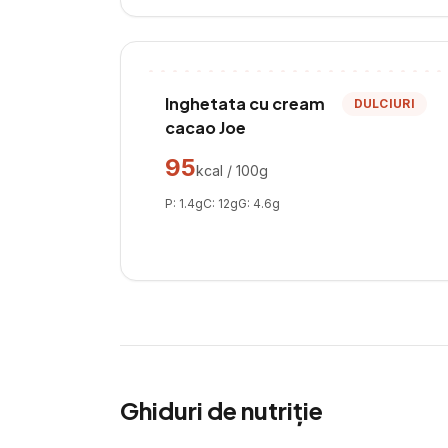
Inghetata cu cream
DULCIURI
cacao Joe
95
kcal / 100g
P:
1.4
g
C:
12
g
G:
4.6
g
Ghiduri de nutriție