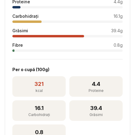
Proteine
4.4
g
Carbohidrați
16.1
g
Grăsimi
39.4
g
Fibre
0.8
g
Per
o cupă
(
100
g)
321
4.4
kcal
Proteine
16.1
39.4
Carbohidrați
Grăsimi
0.8