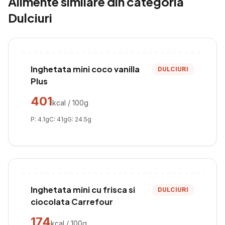
Alimente similare din categoria
Dulciuri
Inghetata mini coco vanilla
DULCIURI
Plus
401
kcal / 100g
P:
4.1
g
C:
41
g
G:
24.5
g
Inghetata mini cu frisca si
DULCIURI
ciocolata Carrefour
174
kcal / 100g