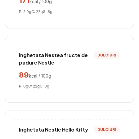
171
kcal / 100g
P:
2.9
g
C:
22
g
G:
8
g
Inghetata Nestea fructe de
DULCIURI
padure Nestle
89
kcal / 100g
P:
0
g
C:
22
g
G:
0
g
Inghetata Nestle Hello Kitty
DULCIURI