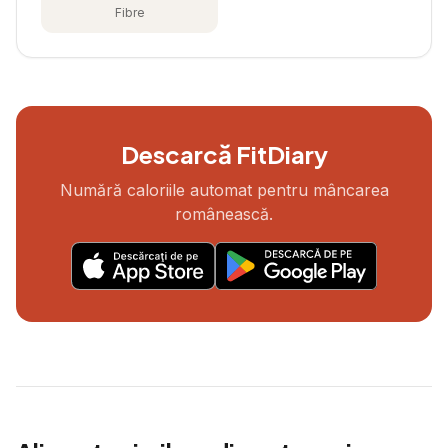
Fibre
Descarcă FitDiary
Numără caloriile automat pentru mâncarea
românească.