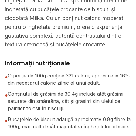
Înghețata Milka Choco Crisps combină crema de
înghețată cu bucățele crocante de biscuiți și
ciocolată Milka. Cu un conținut caloric moderat
pentru o înghețată premium, oferă o experiență
gustativă complexă datorită contrastului dintre
textura cremoasă și bucățelele crocante.
Informații nutriționale
O porție de 100g conține 321 calorii, aproximativ 16%
●
din necesarul caloric zilnic al unui adult.
Conținutul de grăsimi de 39.4g include atât grăsimi
●
saturate din smântână, cât și grăsimi din uleiul de
palmier folosit în biscuiți.
Bucățelele de biscuit adaugă aproximativ 0.8g fibre la
●
100g, mai mult decât majoritatea înghețatelor clasice.