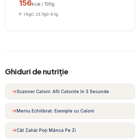
156
kcal / 100g
P:
1.6
g
C:
23.7
g
G:
6.1
g
Ghiduri de nutriție
Scanner Calorii: Afli Caloriile în 3 Secunde
Meniu Echilibrat: Exemple cu Calorii
Cât Zahăr Poți Mânca Pe Zi