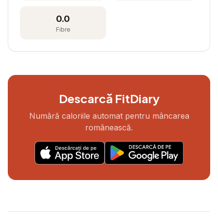
0.0
Fibre
Descarcă FitDiary
Numără caloriile automat pentru mâncarea
românească.