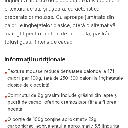
Înghețata mousse de ciocolată de la Napolat are
o textură aerată și ușoară, caracteristică
preparatelor mousse. Cu aproape jumătate din
caloriile înghețatelor clasice, oferă o alternativă
mai light pentru iubitorii de ciocolată, păstrând
totuși gustul intens de cacao.
Informații nutriționale
Textura mousse reduce densitatea calorică la 171
●
calorii per 100g, față de 250-300 calorii la înghețatele
clasice de ciocolată.
Conținutul de 8g grăsimi include grăsimi din lapte și
●
pudră de cacao, oferind cremozitate fără a fi prea
bogată.
O porție de 100g conține aproximativ 22g
●
carbohidrați, echivalentul a aproximativ 5.5 lingurite