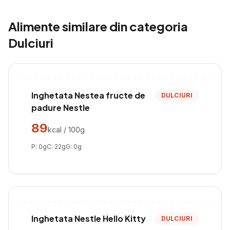
Alimente similare din categoria
Dulciuri
Inghetata Nestea fructe de
DULCIURI
padure Nestle
89
kcal / 100g
P:
0
g
C:
22
g
G:
0
g
Inghetata Nestle Hello Kitty
DULCIURI