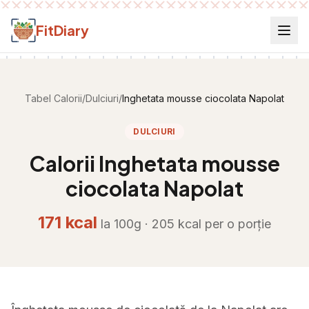
Salt la conținut
FitDiary
Tabel Calorii
/
Dulciuri
/
Inghetata mousse ciocolata Napolat
DULCIURI
Calorii
Inghetata mousse
ciocolata Napolat
171
kcal
la 100g ·
205
kcal per
o porție