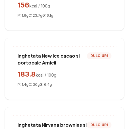
156
kcal / 100g
P:
1.6
g
C:
23.7
g
G:
6.1
g
Inghetata New Ice cacao si
DULCIURI
portocale Amicii
183.8
kcal / 100g
P:
1.4
g
C:
30
g
G:
6.4
g
Inghetata Nirvana brownies si
DULCIURI