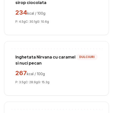
sirop ciocolata
234
kcal / 100g
P:
4.5
g
C:
30.1
g
G:
10.6
g
Inghetata Nirvana cu caramel
DULCIURI
si nuci pecan
267
kcal / 100g
P:
3.5
g
C:
28.9
g
G:
15.3
g