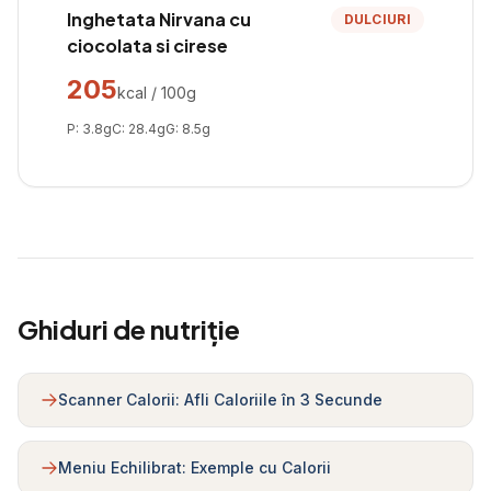
Inghetata Nirvana cu
DULCIURI
ciocolata si cirese
205
kcal / 100g
P:
3.8
g
C:
28.4
g
G:
8.5
g
Ghiduri de nutriție
Scanner Calorii: Afli Caloriile în 3 Secunde
Meniu Echilibrat: Exemple cu Calorii