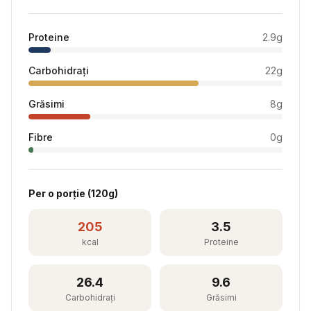
Proteine
2.9
g
Carbohidrați
22
g
Grăsimi
8
g
Fibre
0
g
Per
o porție
(
120
g)
205
3.5
kcal
Proteine
26.4
9.6
Carbohidrați
Grăsimi