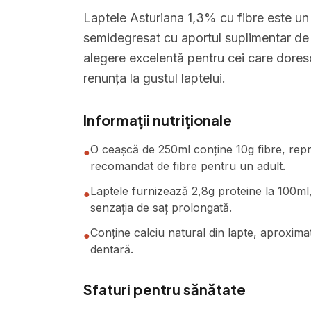
Laptele Asturiana 1,3% cu fibre este un
semidegresat cu aportul suplimentar de f
alegere excelentă pentru cei care doresc
renunța la gustul laptelui.
Informații nutriționale
O ceașcă de 250ml conține 10g fibre, rep
●
recomandat de fibre pentru un adult.
Laptele furnizează 2,8g proteine la 100ml
●
senzația de saț prolongată.
Conține calciu natural din lapte, aproxima
●
dentară.
Sfaturi pentru sănătate