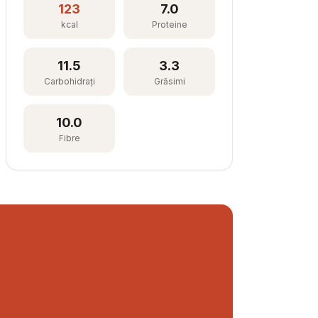
123
7.0
kcal
Proteine
11.5
3.3
Carbohidrați
Grăsimi
10.0
Fibre