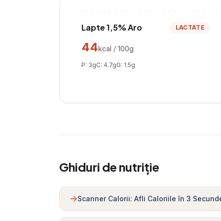
Lapte 1,5% Aro
LACTATE
44
kcal / 100g
P:
3
g
C:
4.7
g
G:
1.5
g
Ghiduri de nutriție
Scanner Calorii: Afli Caloriile în 3 Secund