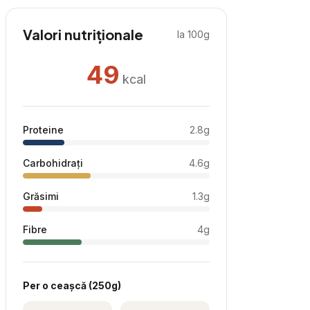
Valori nutriționale
la 100g
49
kcal
Proteine
2.8
g
Carbohidrați
4.6
g
Grăsimi
1.3
g
Fibre
4
g
Per
o ceașcă
(
250
g)