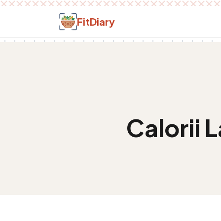
Salt la conținut
FitDiary
Calorii
L