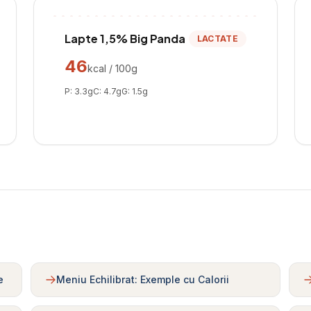
Lapte 1,5% Big Panda
LACTATE
46
kcal / 100g
P:
3.3
g
C:
4.7
g
G:
1.5
g
e
Meniu Echilibrat: Exemple cu Calorii