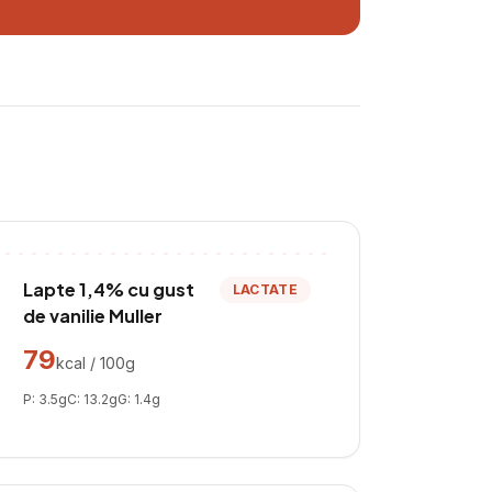
Lapte 1,4% cu gust
LACTATE
de vanilie Muller
79
kcal / 100g
P:
3.5
g
C:
13.2
g
G:
1.4
g