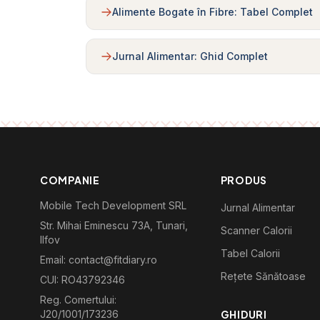
Alimente Bogate în Fibre: Tabel Complet
Jurnal Alimentar: Ghid Complet
COMPANIE
PRODUS
Mobile Tech Development SRL
Jurnal Alimentar
Str. Mihai Eminescu 73A, Tunari,
Scanner Calorii
Ilfov
Tabel Calorii
Email: contact@fitdiary.ro
Rețete Sănătoase
CUI: RO43792346
Reg. Comertului:
J20/1001/173236
GHIDURI