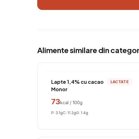
Alimente similare din catego
Lapte 1,4% cu cacao
LACTATE
Monor
73
kcal / 100g
P:
3.1
g
C:
11.2
g
G:
1.4
g