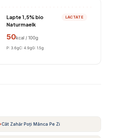
Lapte 1,5% bio
LACTATE
Naturmaelk
50
kcal / 100g
P:
3.6
g
C:
4.9
g
G:
1.5
g
Cât Zahăr Poți Mânca Pe Zi