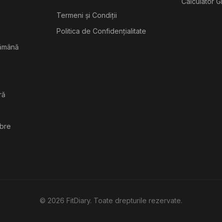
Calculator G
Termeni și Condiții
Politica de Confidențialitate
tămână
ră
ibre
©
2026
FitDiary. Toate drepturile rezervate.