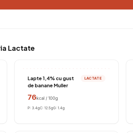
ria
Lactate
Lapte 1,4% cu gust
LACTATE
de banane Muller
76
kcal / 100g
P:
3.4
g
C:
12.5
g
G:
1.4
g