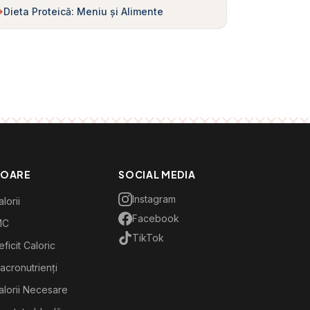
Dieta Proteică: Meniu și Alimente
TOARE
SOCIAL MEDIA
Instagram
lorii
Facebook
MC
TikTok
ficit Caloric
acronutrienți
alorii Necesare