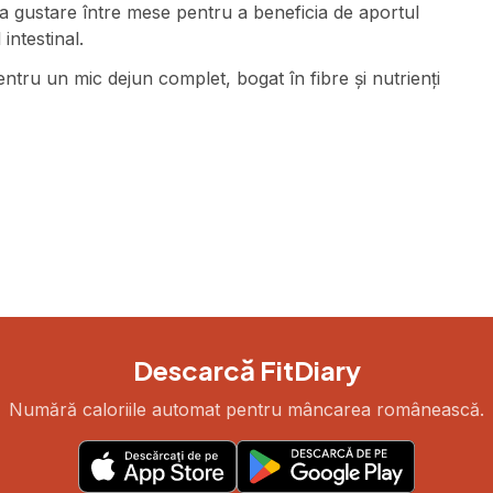
a gustare între mese pentru a beneficia de aportul
intestinal.
tru un mic dejun complet, bogat în fibre și nutrienți
Descarcă FitDiary
Numără caloriile automat pentru mâncarea românească.