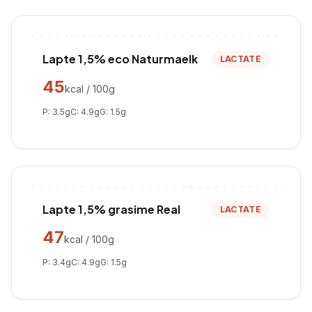
Lapte 1,5% eco Naturmaelk
LACTATE
45
kcal / 100g
P:
3.5
g
C:
4.9
g
G:
1.5
g
Lapte 1,5% grasime Real
LACTATE
47
kcal / 100g
P:
3.4
g
C:
4.9
g
G:
1.5
g