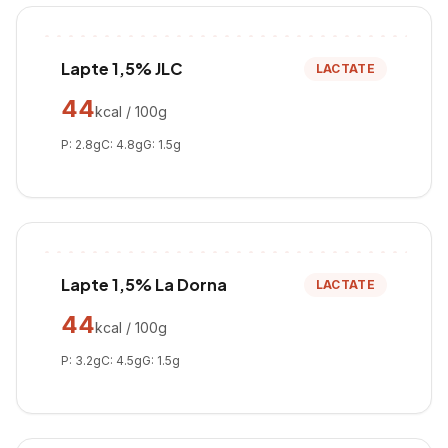
Lapte 1,5% JLC
LACTATE
44
kcal / 100g
P:
2.8
g
C:
4.8
g
G:
1.5
g
Lapte 1,5% La Dorna
LACTATE
44
kcal / 100g
P:
3.2
g
C:
4.5
g
G:
1.5
g