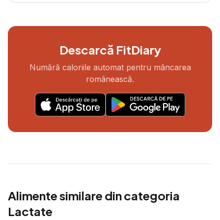
Descarcă FitDiary
Numără caloriile automat pentru mâncarea
românească.
Alimente similare din categoria
Lactate