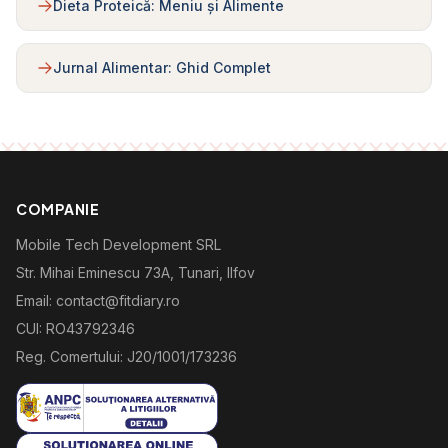
Dieta Proteică: Meniu și Alimente
Jurnal Alimentar: Ghid Complet
COMPANIE
Mobile Tech Development SRL
Str. Mihai Eminescu 73A, Tunari, Ilfov
Email: contact@fitdiary.ro
CUI: RO43792346
Reg. Comertului: J20/1001/173236