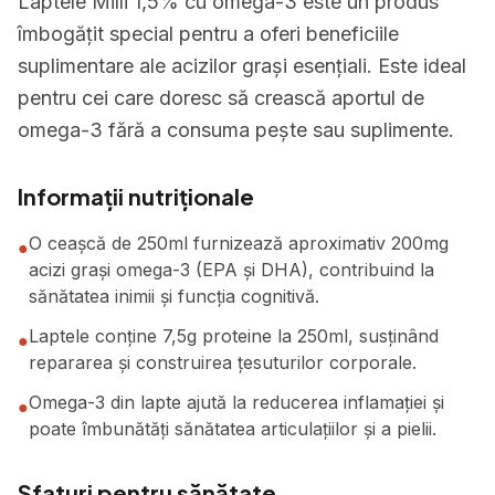
Laptele Milli 1,5% cu omega-3 este un produs
îmbogățit special pentru a oferi beneficiile
suplimentare ale acizilor grași esențiali. Este ideal
pentru cei care doresc să crească aportul de
omega-3 fără a consuma pește sau suplimente.
Informații nutriționale
O ceașcă de 250ml furnizează aproximativ 200mg
●
acizi grași omega-3 (EPA și DHA), contribuind la
sănătatea inimii și funcția cognitivă.
Laptele conține 7,5g proteine la 250ml, susținând
●
repararea și construirea țesuturilor corporale.
Omega-3 din lapte ajută la reducerea inflamației și
●
poate îmbunătăți sănătatea articulațiilor și a pielii.
Sfaturi pentru sănătate