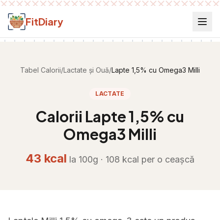
Salt la conținut
FitDiary
Tabel Calorii
/
Lactate și Ouă
/
Lapte 1,5% cu Omega3 Milli
LACTATE
Calorii
Lapte 1,5% cu
Omega3 Milli
43
kcal
la 100g ·
108
kcal per
o ceașcă