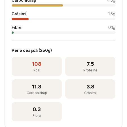
Carbohidrați
4.5
g
Grăsimi
1.5
g
Fibre
0.1
g
Per
o ceașcă
(
250
g)
108
7.5
kcal
Proteine
11.3
3.8
Carbohidrați
Grăsimi
0.3
Fibre