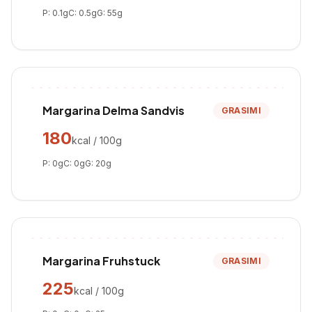
P:
0.1
g
C:
0.5
g
G:
55
g
Margarina Delma Sandvis
GRASIMI
180
kcal / 100g
P:
0
g
C:
0
g
G:
20
g
Margarina Fruhstuck
GRASIMI
225
kcal / 100g