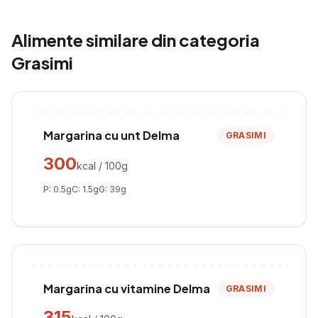
Alimente similare din categoria
Grasimi
Margarina cu unt Delma
GRASIMI
300
kcal / 100g
P:
0.5
g
C:
1.5
g
G:
39
g
Margarina cu vitamine Delma
GRASIMI
315