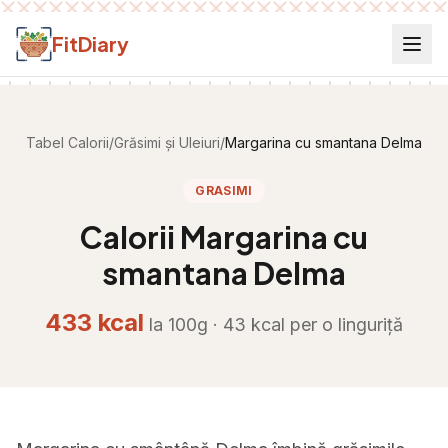
Salt la conținut
FitDiary
Tabel Calorii
/
Grăsimi și Uleiuri
/
Margarina cu smantana Delma
GRASIMI
Calorii
Margarina cu
smantana Delma
433
kcal
la 100g ·
43
kcal per
o linguriță