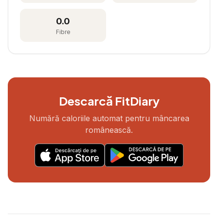
0.0
Fibre
Descarcă FitDiary
Numără caloriile automat pentru mâncarea
românească.