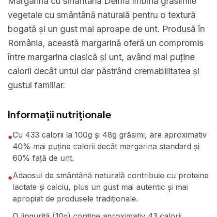
Margarina cu smântână Delma îmbină grăsimile
vegetale cu smântână naturală pentru o textură
bogată și un gust mai aproape de unt. Produsă în
România, această margarină oferă un compromis
între margarina clasică și unt, având mai puține
calorii decât untul dar păstrând cremabilitatea și
gustul familiar.
Informații nutriționale
Cu 433 calorii la 100g și 48g grăsimi, are aproximativ
●
40% mai puține calorii decât margarina standard și
60% față de unt.
Adaosul de smântână naturală contribuie cu proteine
●
lactate și calciu, plus un gust mai autentic și mai
apropiat de produsele tradiționale.
O linguriță (10g) conține aproximativ 43 calorii,