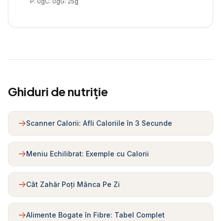
P:
0
g
C:
0
g
G:
25
g
Ghiduri de nutriție
Scanner Calorii: Afli Caloriile în 3 Secunde
Meniu Echilibrat: Exemple cu Calorii
Cât Zahăr Poți Mânca Pe Zi
Alimente Bogate în Fibre: Tabel Complet