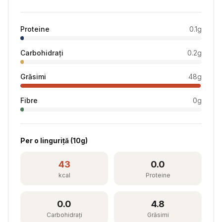
Proteine
0.1
g
Carbohidrați
0.2
g
Grăsimi
48
g
Fibre
0
g
Per
o linguriță
(
10
g)
43
0.0
kcal
Proteine
0.0
4.8
Carbohidrați
Grăsimi