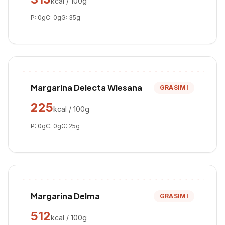
kcal / 100g
P:
0
g
C:
0
g
G:
35
g
Margarina Delecta Wiesana
GRASIMI
225
kcal / 100g
P:
0
g
C:
0
g
G:
25
g
Margarina Delma
GRASIMI
512
kcal / 100g