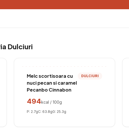
ria
Dulciuri
Melc scortisoara cu
DULCIURI
nuci pecan si caramel
Pecanbo Cinnabon
494
kcal / 100g
P:
2.7
g
C:
63.8
g
G:
25.3
g