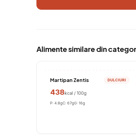
Alimente similare din catego
Martipan Zentis
DULCIURI
438
kcal / 100g
P:
4.8
g
C:
67
g
G:
16
g