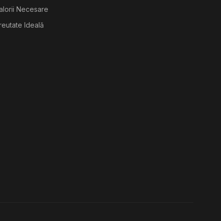
alorii Necesare
reutate Ideală