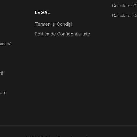
Calculator C
LEGAL
Calculator G
Termeni și Condiții
Politica de Confidențialitate
tămână
ră
ibre