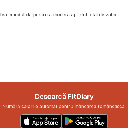
fea neîndulcită pentru a modera aportul total de zahăr.
Descarcă FitDiary
Numără caloriile automat pentru mâncarea românească.