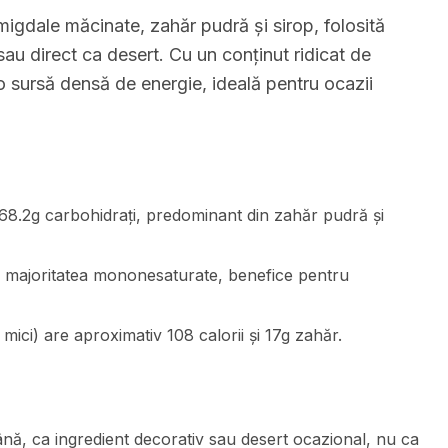
igdale măcinate, zahăr pudră și sirop, folosită
 sau direct ca desert. Cu un conținut ridicat de
 o sursă densă de energie, ideală pentru ocazii
 68.2g carbohidrați, predominant din zahăr pudră și
g, majoritatea mononesaturate, benefice pentru
 mici) are aproximativ 108 calorii și 17g zahăr.
ă, ca ingredient decorativ sau desert ocazional, nu ca