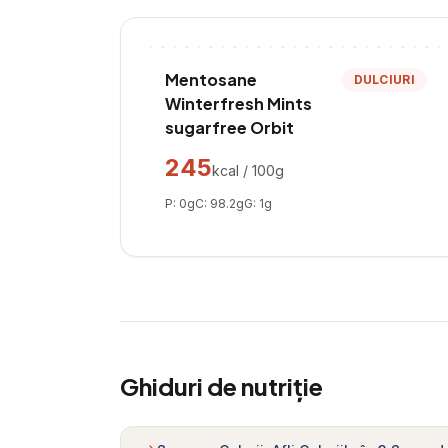
Mentosane
DULCIURI
Winterfresh Mints
sugarfree Orbit
245
kcal / 100g
P:
0
g
C:
98.2
g
G:
1
g
Ghiduri de nutriție