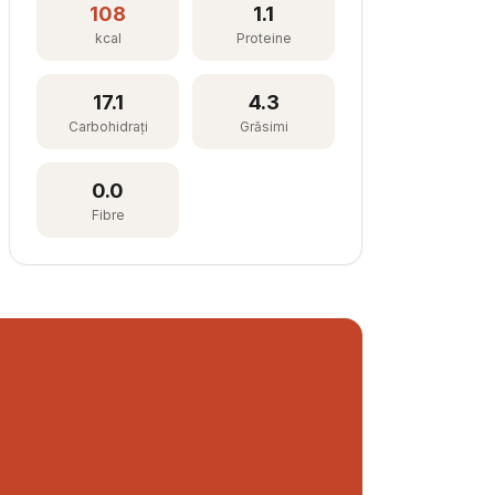
108
1.1
kcal
Proteine
17.1
4.3
Carbohidrați
Grăsimi
0.0
Fibre