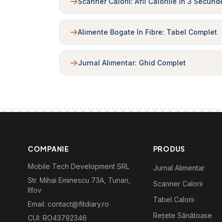
Scanner Calorii: Afli Caloriile în 3 Secund
Alimente Bogate în Fibre: Tabel Complet
Jurnal Alimentar: Ghid Complet
COMPANIE
PRODUS
Mobile Tech Development SRL
Jurnal Alimentar
Str. Mihai Eminescu 73A, Tunari,
Scanner Calorii
Ilfov
Tabel Calorii
Email: contact@fitdiary.ro
Rețete Sănătoase
CUI: RO43792346