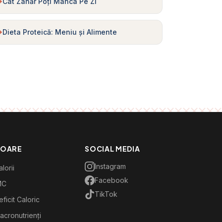
Cât Zahăr Poți Mânca Pe Zi
Dieta Proteică: Meniu și Alimente
TOARE
SOCIAL MEDIA
Instagram
lorii
Facebook
MC
TikTok
ficit Caloric
acronutrienți