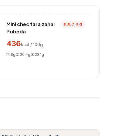
Mini chec fara zahar
DULCIURI
Pobeda
436
kcal / 100g
P:
6
g
C:
20.4
g
G:
28.1
g