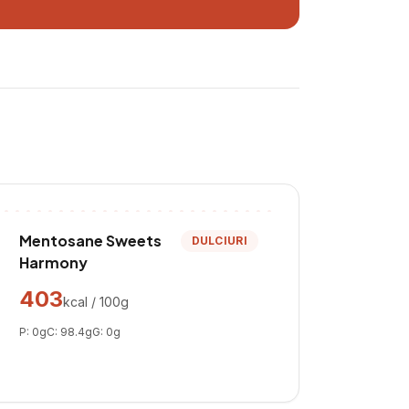
Mentosane Sweets
DULCIURI
Harmony
403
kcal / 100g
P:
0
g
C:
98.4
g
G:
0
g