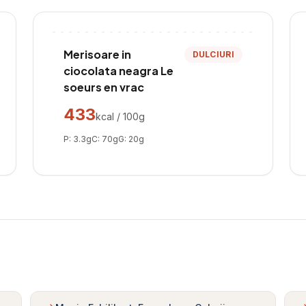
Merisoare in
DULCIURI
ciocolata neagra Le
soeurs en vrac
433
kcal / 100g
P:
3.3
g
C:
70
g
G:
20
g