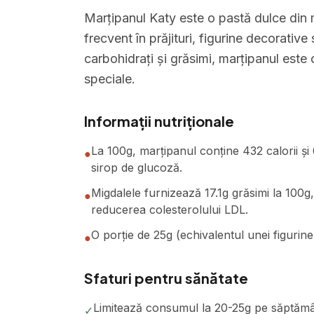
Marțipanul Katy este o pastă dulce din m
frecvent în prăjituri, figurine decorative
carbohidrați și grăsimi, marțipanul este
speciale.
Informații nutriționale
La 100g, marțipanul conține 432 calorii și
●
sirop de glucoză.
Migdalele furnizează 17.1g grăsimi la 100
●
reducerea colesterolului LDL.
O porție de 25g (echivalentul unei figurine
●
Sfaturi pentru sănătate
Limitează consumul la 20-25g pe săptămân
✓