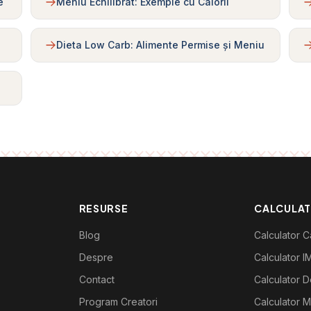
e
Meniu Echilibrat: Exemple cu Calorii
Dieta Low Carb: Alimente Permise și Meniu
RESURSE
CALCULA
Blog
Calculator Ca
Despre
Calculator I
Contact
Calculator De
Program Creatori
Calculator M