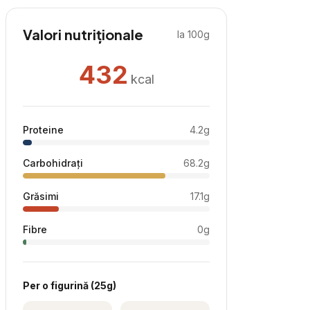
Valori nutriționale
la 100g
432
kcal
Proteine
4.2
g
Carbohidrați
68.2
g
Grăsimi
17.1
g
Fibre
0
g
Per
o figurină
(
25
g)