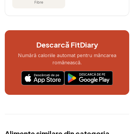
Fibre
Descarcă FitDiary
Numără caloriile automat pentru mâncarea
românească.
Alimente similare din categoria