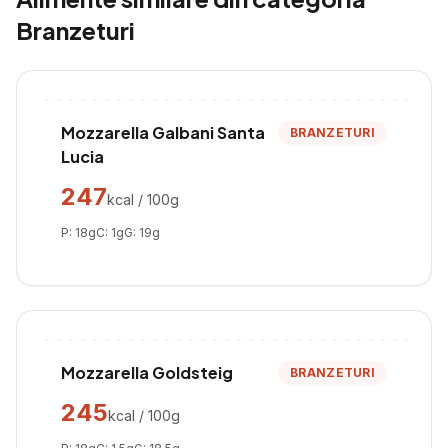
Branzeturi
Mozzarella Galbani Santa
BRANZETURI
Lucia
247
kcal / 100g
P:
18
g
C:
1
g
G:
19
g
Mozzarella Goldsteig
BRANZETURI
245
kcal / 100g