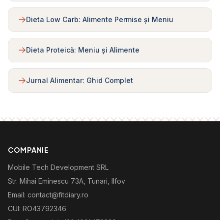
Dieta Low Carb: Alimente Permise și Meniu
Dieta Proteică: Meniu și Alimente
Jurnal Alimentar: Ghid Complet
COMPANIE
Mobile Tech Development SRL
Str. Mihai Eminescu 73A, Tunari, Ilfov
Email: contact@fitdiary.ro
CUI: RO43792346