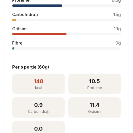
Proteine
17.5
g
Carbohidrați
1.5
g
Grăsimi
19
g
Fibre
0
g
Per
o porție
(
60
g)
148
10.5
kcal
Proteine
0.9
11.4
Carbohidrați
Grăsimi
0.0