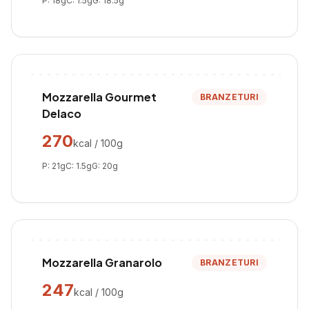
P:
18
g
C:
1.5
g
G:
18.5
g
Mozzarella Gourmet
BRANZETURI
Delaco
270
kcal / 100g
P:
21
g
C:
1.5
g
G:
20
g
Mozzarella Granarolo
BRANZETURI
247
kcal / 100g