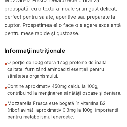
Mozzarella Fresca Delaco este o brânză
proaspătă, cu o textură moale și un gust delicat,
perfect pentru salate, aperitive sau preparate la
cuptor. Prospețimea ei o face o alegere excelentă
pentru mese rapide și gustoase.
Informații nutriționale
O porție de 100g oferă 17.5g proteine de înaltă
●
calitate, furnizând aminoacizi esențiali pentru
sănătatea organismului.
Conține aproximativ 450mg calciu la 100g,
●
contribuind la menținerea sănătății osoase și dentare.
Mozzarella Fresca este bogată în vitamina B2
●
(riboflavină), aproximativ 0.3mg la 100g, importantă
pentru metabolismul energetic.