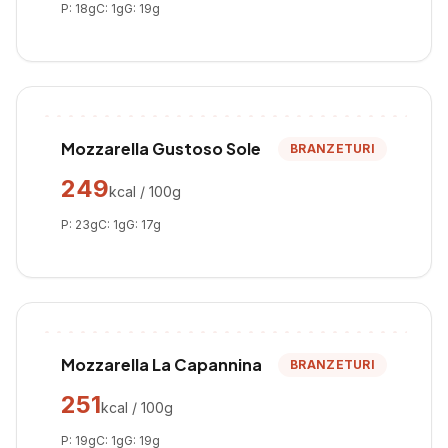
P:
18
g
C:
1
g
G:
19
g
Mozzarella Gustoso Sole
BRANZETURI
249
kcal / 100g
P:
23
g
C:
1
g
G:
17
g
Mozzarella La Capannina
BRANZETURI
251
kcal / 100g
P:
19
g
C:
1
g
G:
19
g