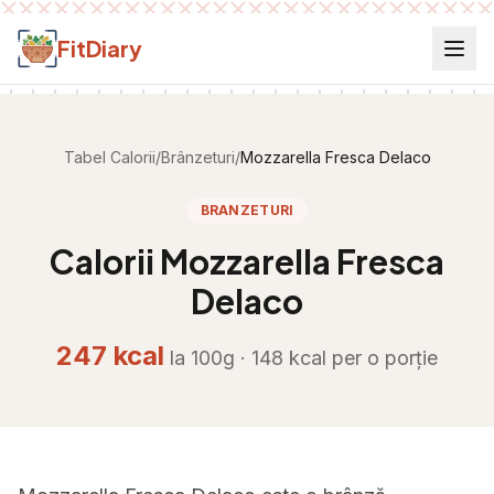
Salt la conținut
FitDiary
Tabel Calorii
/
Brânzeturi
/
Mozzarella Fresca Delaco
BRANZETURI
Calorii
Mozzarella Fresca
Delaco
247
kcal
la 100g ·
148
kcal per
o porție