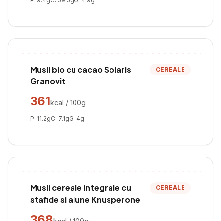
P:
9.4
g
C:
59.5
g
G:
4.9
g
Musli bio cu cacao Solaris
CEREALE
Granovit
361
kcal / 100g
P:
11.2
g
C:
7.1
g
G:
4
g
Musli cereale integrale cu
CEREALE
stafide si alune Knusperone
368
kcal / 100g