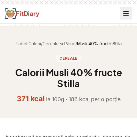
Salt la conținut
FitDiary
Tabel Calorii
/
Cereale și Pâine
/
Musli 40% fructe Stilla
CEREALE
Calorii
Musli 40% fructe
Stilla
371
kcal
la 100g ·
186
kcal per
o porție