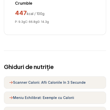
Crumble
447
kcal / 100g
P:
9.3
g
C:
66.8
g
G:
14.3
g
Ghiduri de nutriție
Scanner Calorii: Afli Caloriile în 3 Secunde
Meniu Echilibrat: Exemple cu Calorii