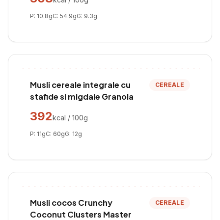
P:
10.8
g
C:
54.9
g
G:
9.3
g
Musli cereale integrale cu
CEREALE
stafide si migdale Granola
392
kcal / 100g
P:
11
g
C:
60
g
G:
12
g
Musli cocos Crunchy
CEREALE
Coconut Clusters Master