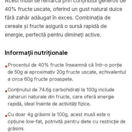
Acest musli se remarcă prin conținutul generos de
40% fructe uscate, oferind un gust natural dulce
fără zahăr adăugat în exces. Combinația de
cereale și fructe asigură o sursă rapidă de
energie, perfectă pentru dimineți active.
Informații nutriționale
Procentul de 40% fructe înseamnă că într-o porție
●
de 50g ai aproximativ 20g fructe uscate, echivalentul
a circa 60g fructe proaspete.
Conținutul de 74.6g carbohidrați la 100g include
●
zaharuri naturale din fructe, care oferă energie
rapidă, ideal înainte de activități fizice.
Cu doar 4g grăsimi la 100g, acest musli este o
●
opțiune low-fat, potrivită pentru diete cu restricție de
grăsimi.