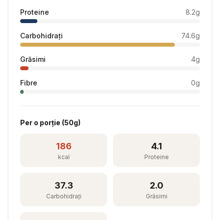
Proteine
8.2
g
Carbohidrați
74.6
g
Grăsimi
4
g
Fibre
0
g
Per
o porție
(
50
g)
186
4.1
kcal
Proteine
37.3
2.0
Carbohidrați
Grăsimi