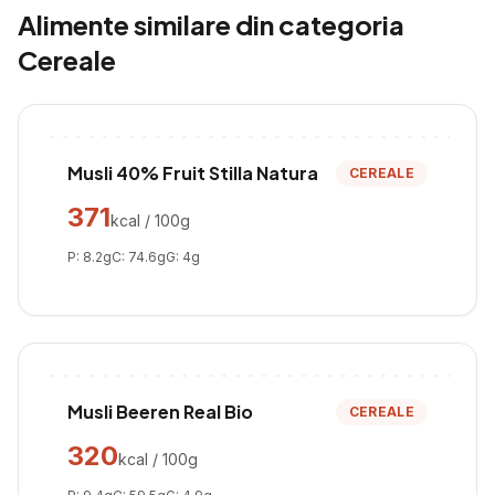
Alimente similare din categoria
Cereale
Musli 40% Fruit Stilla Natura
CEREALE
371
kcal / 100g
P:
8.2
g
C:
74.6
g
G:
4
g
Musli Beeren Real Bio
CEREALE
320
kcal / 100g