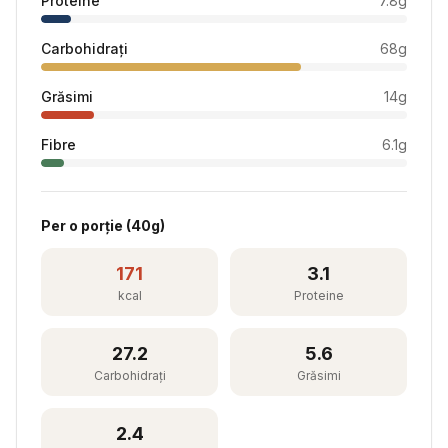
Proteine
7.8
g
Carbohidrați
68
g
Grăsimi
14
g
Fibre
6.1
g
Per
o porție
(
40
g)
171
3.1
kcal
Proteine
27.2
5.6
Carbohidrați
Grăsimi
2.4