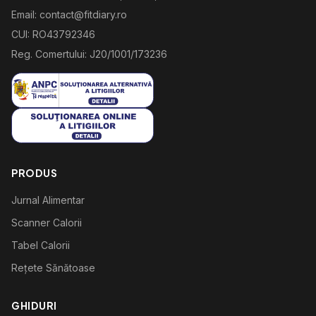
Email: contact@fitdiary.ro
CUI: RO43792346
Reg. Comertului: J20/1001/173236
PRODUS
Jurnal Alimentar
Scanner Calorii
Tabel Calorii
Rețete Sănătoase
GHIDURI