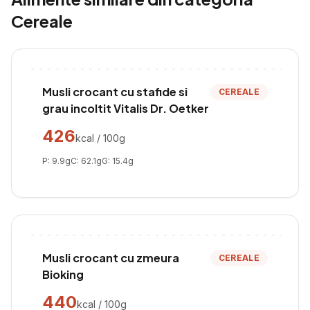
Cereale
Musli crocant cu stafide si
CEREALE
grau incoltit Vitalis Dr. Oetker
426
kcal / 100g
P:
9.9
g
C:
62.1
g
G:
15.4
g
Musli crocant cu zmeura
CEREALE
Bioking
440
kcal / 100g