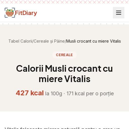
Salt la conținut
FitDiary
Tabel Calorii
/
Cereale și Pâine
/
Musli crocant cu miere Vitalis
CEREALE
Calorii
Musli crocant cu
miere Vitalis
427
kcal
la 100g ·
171
kcal per
o porție