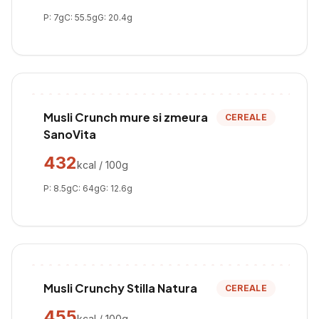
P:
7
g
C:
55.5
g
G:
20.4
g
Musli Crunch mure si zmeura
CEREALE
SanoVita
432
kcal / 100g
P:
8.5
g
C:
64
g
G:
12.6
g
Musli Crunchy Stilla Natura
CEREALE
455
kcal / 100g