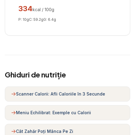
334
kcal / 100g
P:
10
g
C:
59.2
g
G:
6.4
g
Ghiduri de nutriție
Scanner Calorii: Afli Caloriile în 3 Secunde
Meniu Echilibrat: Exemple cu Calorii
Cât Zahăr Poți Mânca Pe Zi