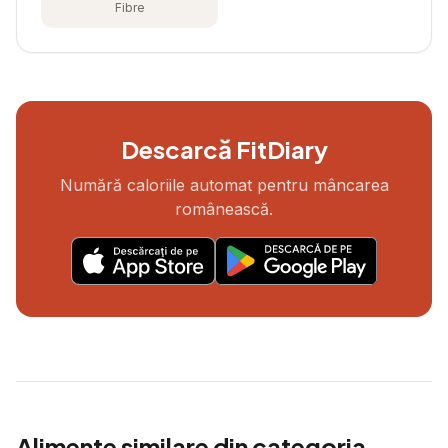
Fibre
Descarcă FitDiary
Numără caloriile automat pentru mâncarea
românească.
Alimente similare din categoria