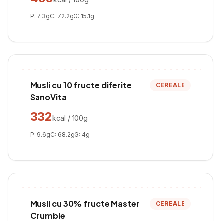
P:
7.3
g
C:
72.2
g
G:
15.1
g
Musli cu 10 fructe diferite
CEREALE
SanoVita
332
kcal / 100g
P:
9.6
g
C:
68.2
g
G:
4
g
Musli cu 30% fructe Master
CEREALE
Crumble