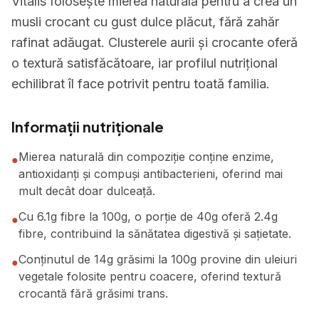
Vitalis folosește mierea naturală pentru a crea un
musli crocant cu gust dulce plăcut, fără zahăr
rafinat adăugat. Clusterele aurii și crocante oferă
o textură satisfăcătoare, iar profilul nutrițional
echilibrat îl face potrivit pentru toată familia.
Informații nutriționale
Mierea naturală din compoziție conține enzime,
●
antioxidanți și compuși antibacterieni, oferind mai
mult decât doar dulceață.
Cu 6.1g fibre la 100g, o porție de 40g oferă 2.4g
●
fibre, contribuind la sănătatea digestivă și sațietate.
Conținutul de 14g grăsimi la 100g provine din uleiuri
●
vegetale folosite pentru coacere, oferind textură
crocantă fără grăsimi trans.