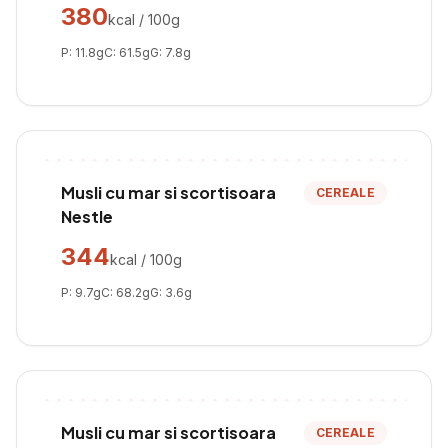
380
kcal / 100g
P:
11.8
g
C:
61.5
g
G:
7.8
g
Musli cu mar si scortisoara
CEREALE
Nestle
344
kcal / 100g
P:
9.7
g
C:
68.2
g
G:
3.6
g
Musli cu mar si scortisoara
CEREALE