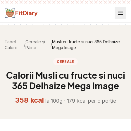
Salt la conținut
FitDiary
Tabel
Cereale și
Musli cu fructe si nuci 365 Delhaize
/
/
Calorii
Pâine
Mega Image
CEREALE
Calorii
Musli cu fructe si nuci
365 Delhaize Mega Image
358
kcal
la 100g ·
179
kcal per
o porție