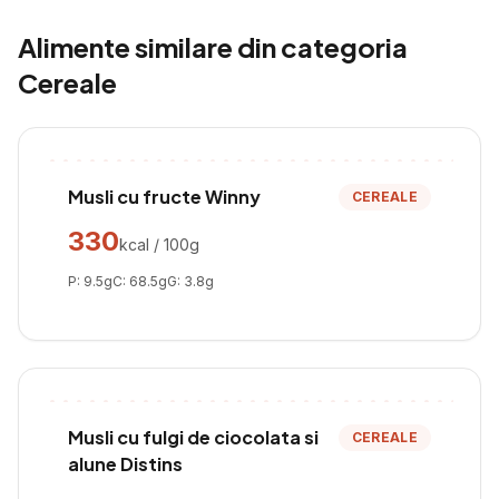
Alimente similare din categoria
Cereale
Musli cu fructe Winny
CEREALE
330
kcal / 100g
P:
9.5
g
C:
68.5
g
G:
3.8
g
Musli cu fulgi de ciocolata si
CEREALE
alune Distins