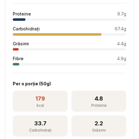
Proteine
9.7
g
Carbohidrați
67.4
g
Grăsimi
4.4
g
Fibre
4.9
g
Per
o porție
(
50
g)
179
4.8
kcal
Proteine
33.7
2.2
Carbohidrați
Grăsimi