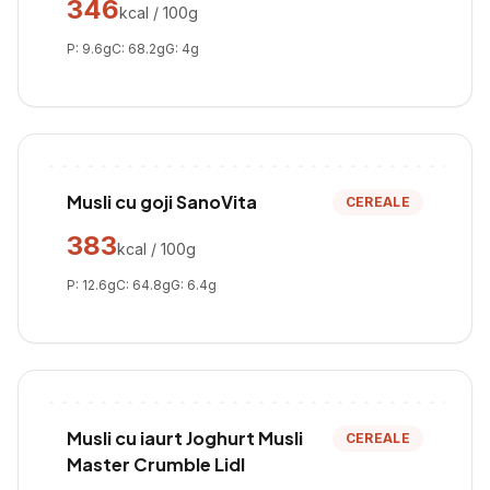
346
kcal / 100g
P:
9.6
g
C:
68.2
g
G:
4
g
Musli cu goji SanoVita
CEREALE
383
kcal / 100g
P:
12.6
g
C:
64.8
g
G:
6.4
g
Musli cu iaurt Joghurt Musli
CEREALE
Master Crumble Lidl