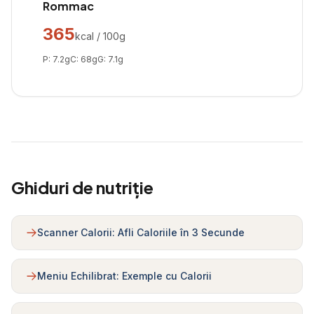
Rommac
365
kcal / 100g
P:
7.2
g
C:
68
g
G:
7.1
g
Ghiduri de nutriție
Scanner Calorii: Afli Caloriile în 3 Secunde
Meniu Echilibrat: Exemple cu Calorii