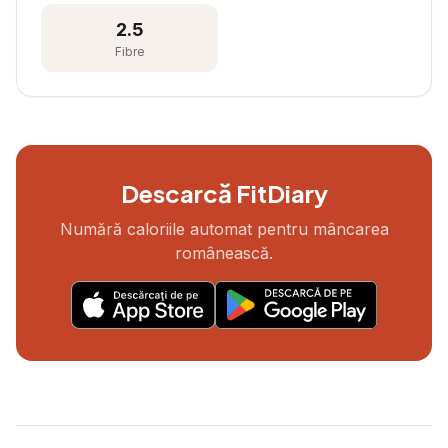
2.5
Fibre
Descarcă FitDiary
Numără caloriile automat pentru mâncarea
românească.