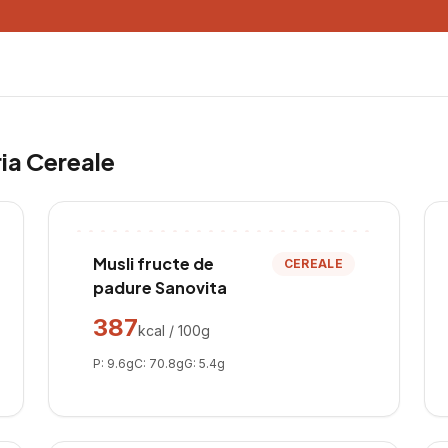
ria
Cereale
Musli fructe de
CEREALE
padure Sanovita
387
kcal / 100g
P:
9.6
g
C:
70.8
g
G:
5.4
g