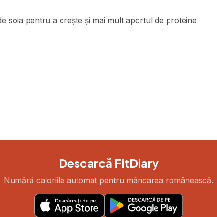
 soia pentru a crește și mai mult aportul de proteine
Descarcă FitDiary
Numără caloriile automat pentru mâncarea românească.