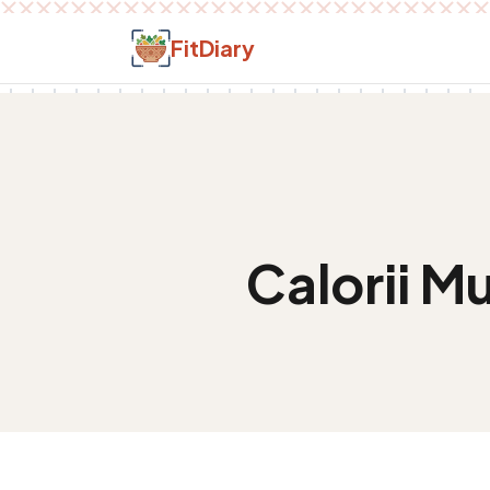
Salt la conținut
FitDiary
Calorii
Mu