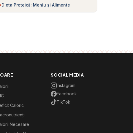
Dieta Proteică: Meniu și Alimente
TOARE
SOCIAL MEDIA
Instagram
lorii
Facebook
MC
TikTok
ficit Caloric
acronutrienți
alorii Necesare