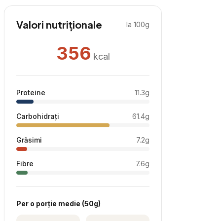
Valori nutriționale
la 100g
356
kcal
Proteine
11.3
g
Carbohidrați
61.4
g
Grăsimi
7.2
g
Fibre
7.6
g
Per
o porție medie
(
50
g)