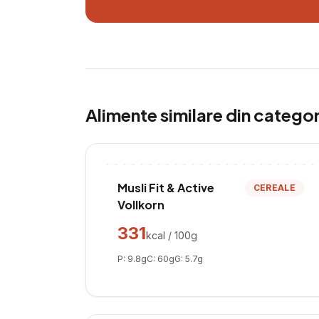
Alimente similare din catego
Musli Fit & Active
CEREALE
Vollkorn
331
kcal / 100g
P:
9.8
g
C:
60
g
G:
5.7
g